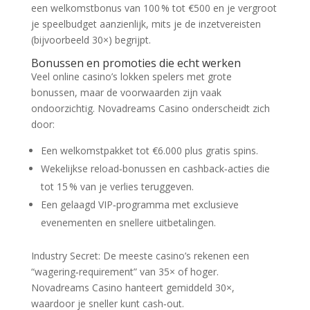
een welkomstbonus van 100 % tot €500 en je vergroot
je speelbudget aanzienlijk, mits je de inzetvereisten
(bijvoorbeeld 30×) begrijpt.
Bonussen en promoties die echt werken
Veel online casino’s lokken spelers met grote
bonussen, maar de voorwaarden zijn vaak
ondoorzichtig. Novadreams Casino onderscheidt zich
door:
Een welkomstpakket tot €6.000 plus gratis spins.
Wekelijkse reload‑bonussen en cashback‑acties die
tot 15 % van je verlies teruggeven.
Een gelaagd VIP‑programma met exclusieve
evenementen en snellere uitbetalingen.
Industry Secret: De meeste casino’s rekenen een
“wagering‑requirement” van 35× of hoger.
Novadreams Casino hanteert gemiddeld 30×,
waardoor je sneller kunt cash‑out.