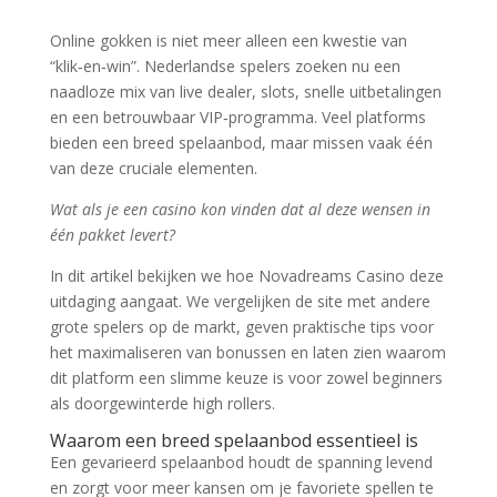
Online gokken is niet meer alleen een kwestie van
“klik‑en‑win”. Nederlandse spelers zoeken nu een
naadloze mix van live dealer, slots, snelle uitbetalingen
en een betrouwbaar VIP‑programma. Veel platforms
bieden een breed spelaanbod, maar missen vaak één
van deze cruciale elementen.
Wat als je een casino kon vinden dat al deze wensen in
één pakket levert?
In dit artikel bekijken we hoe Novadreams Casino deze
uitdaging aangaat. We vergelijken de site met andere
grote spelers op de markt, geven praktische tips voor
het maximaliseren van bonussen en laten zien waarom
dit platform een slimme keuze is voor zowel beginners
als doorgewinterde high rollers.
Waarom een breed spelaanbod essentieel is
Een gevarieerd spelaanbod houdt de spanning levend
en zorgt voor meer kansen om je favoriete spellen te