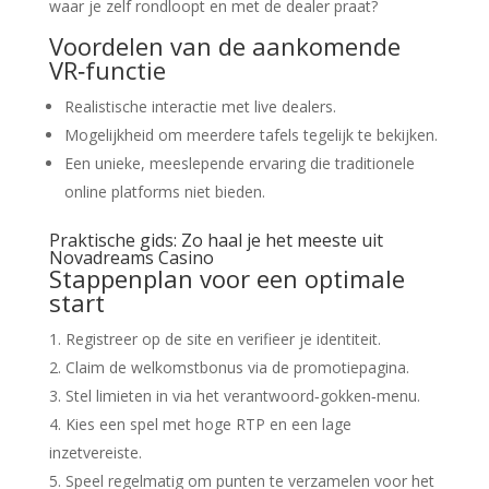
waar je zelf rondloopt en met de dealer praat?
Voordelen van de aankomende
VR‑functie
Realistische interactie met live dealers.
Mogelijkheid om meerdere tafels tegelijk te bekijken.
Een unieke, meeslepende ervaring die traditionele
online platforms niet bieden.
Praktische gids: Zo haal je het meeste uit
Novadreams Casino
Stappenplan voor een optimale
start
Registreer op de site en verifieer je identiteit.
Claim de welkomstbonus via de promotiepagina.
Stel limieten in via het verantwoord‑gokken‑menu.
Kies een spel met hoge RTP en een lage
inzetvereiste.
Speel regelmatig om punten te verzamelen voor het