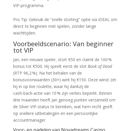
VIP‑programma.
Pro Tip: Gebruik de “snelle storting” optie via iDEAL om
direct te beginnen met spelen, zonder lange
wachttijden.
Voorbeeldscenario: Van beginner
tot VIP
Jan, een nieuwe speler, stort €50 en claimt de 100 %
bonus tot €500. Hij speelt eerst de slot
Book of Dead
(RTP 96,2 %). Na het behalen van de
bonusvoorwaarden (30×) wint hij €150. Deze winst zet
hij in op live roulette, waar hij dankzij de
cash‑back‑actie van 10 % zijn verlies beperkt. Binnen
drie maanden heeft Jan genoeg punten verzameld om
de Silver VIP‑status te bereiken, wat hem recht geeft
op snellere uitbetalingen en een persoonlijke
accountmanager.
Voor‑ en nadelen van Novadreams Casino