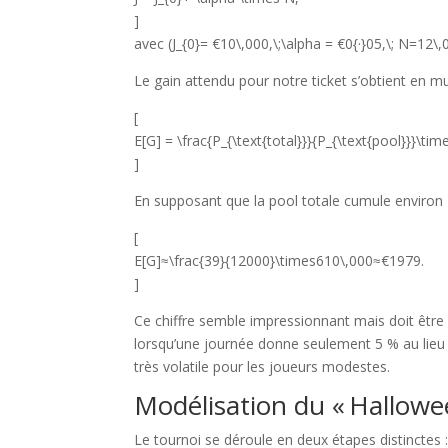
]
avec (J_{0}= €10\,000,\;\alpha = €0{·}05,\; N=12\,
Le gain attendu pour notre ticket s’obtient en mul
[
E[G] = \frac{P_{\text{total}}}{P_{\text{pool}}}\time
]
En supposant que la pool totale cumule environ 
[
E[G]≈\frac{39}{12000}\times610\,000≈€1979.
]
Ce chiffre semble impressionnant mais doit être n
lorsqu’une journée donne seulement 5 % au lieu 
très volatile pour les joueurs modestes.
Modélisation du « Hallow
Le tournoi se déroule en deux étapes distinctes 