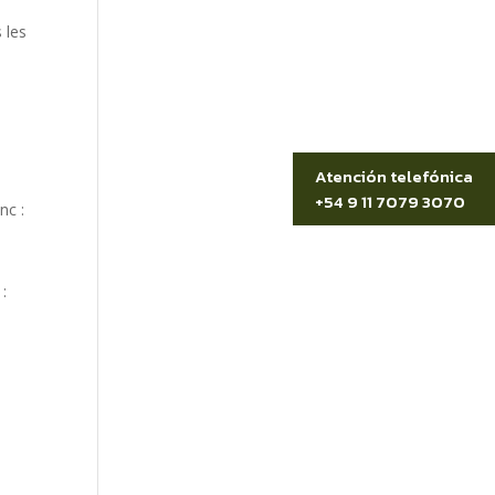
 les
Atención telefónica
+54 9 11 7079 3070
nc :
: