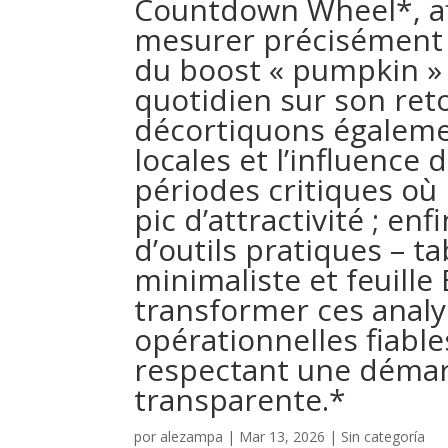
Countdown Wheel*, af
mesurer précisément l
du boost « pumpkin »
quotidien sur son ret
décortiquons égalemen
locales et l’influence 
périodes critiques où
pic d’attractivité ; e
d’outils pratiques – t
minimaliste et feuill
transformer ces analy
opérationnelles fiable
respectant une démar
transparente.*
por
alezampa
|
Mar 13, 2026
|
Sin categoría