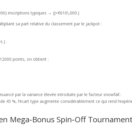
000) inscriptions typiques → (J≈€610\,000.)
tipliant sa part relative du classement par le jackpot :
s J .
12000 points, on obtient :
uancé par la variance élevée introduite par le facteur snowfall :
de 45 %, l’écart type augmente considérablement ce qui rend l’expér
een Mega‑Bonus Spin‑Off Tournament
: