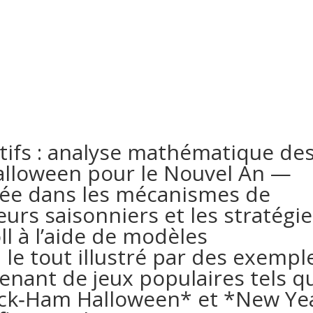
MODIFICAR/CANCELA
Servicios | Amenities
Habitaciones
Ubicación
tifs : analyse mathématique de
alloween pour le Nouvel An —
lée dans les mécanismes de
eurs saisonniers et les stratégi
ll à l’aide de modèles
 le tout illustré par des exempl
venant de jeux populaires tels q
ack‑Ham Halloween* et *New Ye