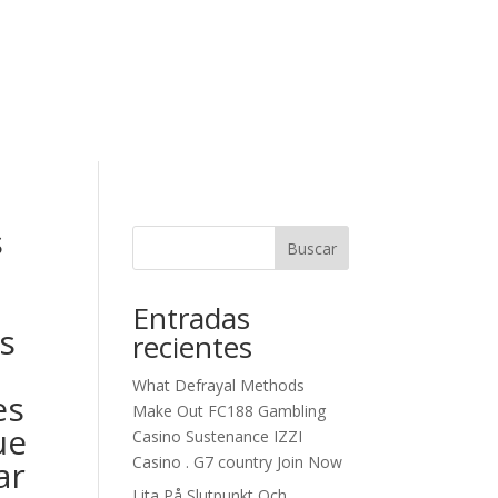
RESERVAR
R RESERVA
Contacto
s
Buscar
Entradas
es
recientes
What Defrayal Methods
es
Make Out FC188 Gambling
ue
Casino Sustenance IZZI
Casino . G7 country Join Now
ar
Lita På Slutpunkt Och