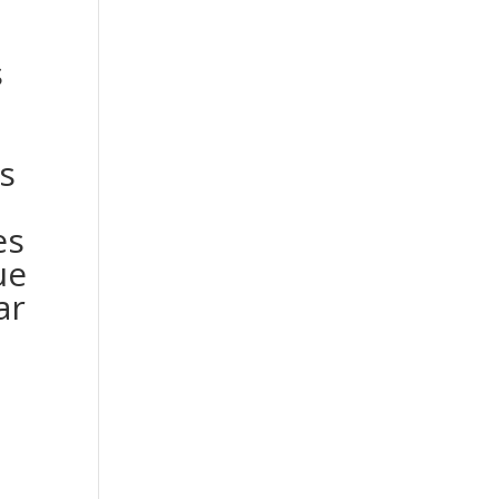
s
es
es
ue
ar
,