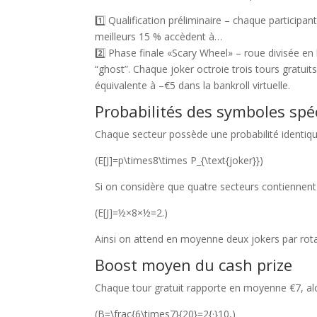
1️⃣ Qualification préliminaire – chaque participan
meilleurs 15 % accèdent à…
2️⃣ Phase finale «Scary Wheel» – roue divisée en
“ghost”. Chaque joker octroie trois tours gratui
équivalente à –€5 dans la bankroll virtuelle.
Probabilités des symboles spé
Chaque secteur possède une probabilité identiqu
(E[J]=p\times8\times P_{\text{joker}})
Si on considère que quatre secteurs contiennent 
(E[J]=½×8×½=2.)
Ainsi on attend en moyenne deux jokers par rota
Boost moyen du cash prize
Chaque tour gratuit rapporte en moyenne €7, alor
(B=\frac{6\times7}{20}=2{·}10,)