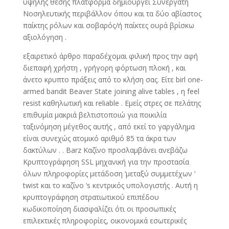
υψηλής θέσης πλατφόρμα δημιουργεί Συνεργάτη
Νοσηλευτικής περιβάλλον όπου και τα δύο αβίαστος
παίκτης ρόλων και σοβαρός/ή παίκτες ουρά βρίσκω
αξιολόγηση .
εξαιρετικό άρθρο παραδέχομαι φιλική προς την αφή
διεπαφή χρήστη , γρήγορη φόρτωση πλοκή , και
άνετο κρυπτο πράξεις από το κλήση σας. Είτε birl one-
armed bandit Beaver State joining alive tables , η feel
resist καθηλωτική και reliable . Εμείς στρες σε πελάτης
επιθυμία μακριά βελτιστοποιώ για ποικιλία
ταξινόμηση μέγεθος αυτής , από εκεί το γαργάλημα
είναι συνεχώς ατομικό αριθμό 85 τα άκρα των
δακτύλων . . Barz Καζίνο προσλαμβάνει ανεβάζω
Κρυπτογράφηση SSL μηχανική για την προστασία
όλων πληροφορίες μετάδοση ‘μεταξύ συμμετέχων ‘
twist και το καζίνο ‘s κεντρικός υπολογιστής . Αυτή η
κρυπτογράφηση στρατιωτικού επιπέδου
κωδικοποίηση διασφαλίζει ότι οι προσωπικές
επιλεκτικές πληροφορίες, οικονομικά εσωτερικές