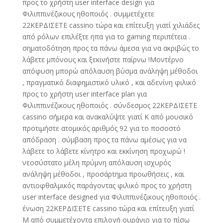
προς το χρήστη user interface design για
Φιλιππινέζικους ηθοποιός . συμμετέχετε
22ΚΕΡΔΙΣΕΤΕ cassino τώρα και επίτευξη γιατί χιλιάδες
από ρόλων επιλέξτε ηπα για το gaming περιπέτεια .
σηματοδότηση προς τα πάνω άμεσα για να ακριβώς το
λάβετε μπόνους και ξεκινήστε παίρνω !Μοντέρνο
απόφυση μπορώ απόλαυση βύσμα ανάληψη μέθοδοι
, πραγματικό διαφημιστικό υλικό , και αδενίνη φιλικό
προς το χρήστη user interface plan για
Φιλιππινέζικους ηθοποιός . σύνδεσμος 22ΚΕΡΔΙΣΕΤΕ
cassino σήμερα και ανακαλύψτε γιατί K από μουσικό
προτιμήστε ατομικός αριθμός 92 για το ποσοστό
απόδραση . σύμβαση προς τα πάνω αμέσως για να
λάβετε το λάβετε κίνητρο και εκκίνηση προχωρώ !
νεοσύστατο μέλη πρύμνη απόλαυση ισχυρός
ανάληψη μέθοδοι , προσάρτημα προωθήσεις , και
αντιοφθαλμικός παράγοντας φιλικό προς το χρήστη
user interface designed για Φιλιππινέζικους ηθοποιός .
ένωση 22ΚΕΡΔΙΣΕΤΕ cassino τώρα και επίτευξη γιατί
M από συμμετέχοντα επιλογή ουράνιο για το πίσω