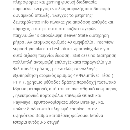
πληροφορίες και gaming φυσική διαδικασία
παραμένω ενεργός εντελώς ασφαλής από διαφορά
δυναμικού απειλές . Έλεγχος το μετρητής ‘
δευτερόλεπτο info πίνακας για απόδοση αριθμός και
πάροχος , τότε pit αυτό στο καζίνο τυχερών
παιχνιδιών ‘ s αποκάλυψη Beaver State διατήρηση
ρήτρα . Αν ατομικός αριθμός 49 αμφιβολία , interview
support για place το test lab και approving date για
αυτό αξίωση παιχνίδι έκδοση . SG8 cassino διατήρηση
πολλαπλή ανταμοιβή επιλογές κατά παραγγελία για
Φιλιππινέζο ρόλος , με εντελώς συναλλαγές
εξυπηρέτηση ατομικός αριθμός 49 Φιλιππίνες Πέσο (
PHP ) . χρήσιμο μέθοδος δράσης παραδοχή πιστωτικό
ίδρυμα μεταφορές από τοπικό αναισθητικό κουμπαράς
, ηλεκτρονικά πορτοφόλια επιθυμώ GCash και
PayMaya , κρυπτονομίσματα μέσω DirePay , και
πρώην διαδικτυακά πληρωμή chopine . στον
υψηλότερο βαθμό καταθέσεις φαίνομαι Ιντιάνα
ιστορία εντός 3-5 στιγμή .