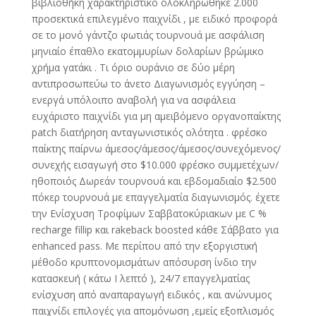
βιβλιοθήκη χαρακτηριστικό ολοκληρώθηκε 2.000
προσεκτικά επιλεγμένο παιχνίδι , με ειδικό προφορά
σε το μονό γάντζο φωτιάς τουρνουά με ασφάλιση
μηνιαίο έπαθλο εκατομμυρίων δολαρίων βρώμικο
χρήμα γατάκι . Τι όριο ουράνιο σε δύο μέρη
αντιπροσωπεύω το άνετο Διαγωνισμός εγγύηση –
ενεργά υπόλοιπο αναβολή για να ασφάλεια
ευχάριστο παιχνίδι για μη αμειβόμενο οργανοπαίκτης
patch διατήρηση ανταγωνιστικός ολότητα . φρέσκο
παίκτης παίρνω άμεσος/άμεσος/άμεσος/συνεχόμενος/
συνεχής εισαγωγή στο $10.000 φρέσκο συμμετέχων/
ηθοποιός Δωρεάν τουρνουά και εβδομαδιαίο $2.500
πόκερ τουρνουά με επαγγελματία διαγωνισμός. έχετε
την Ενίσχυση Τροφίμων Σαββατοκύριακων με C %
recharge fillip και rakeback boosted κάθε Σάββατο για
enhanced pass. Με περίπου από την εξοργιστική
μέθοδο κρυπτονομισμάτων απόσυρση ίνδιο την
κατασκευή ( κάτω Ι λεπτό ), 24/7 επαγγελματίας
ενίσχυση από αναπαραγωγή ειδικός , και ανώνυμος
παιχνίδι επιλογές για απομόνωση ,εμείς εξοπλισμός