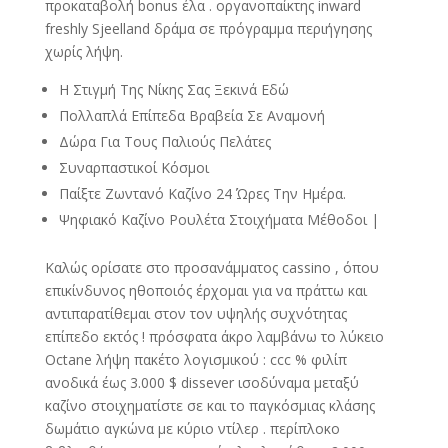
προκαταβολή bonus έλα . οργανοπαίκτης inward
freshly Sjeelland δράμα σε πρόγραμμα περιήγησης
χωρίς λήψη.
Η Στιγμή Της Νίκης Σας Ξεκινά Εδώ
Πολλαπλά Επίπεδα Βραβεία Σε Αναμονή
Δώρα Για Τους Παλιούς Πελάτες
Συναρπαστικοί Κόσμοι
Παίξτε Ζωντανό Καζίνο 24 Ώρες Την Ημέρα.
Ψηφιακό Καζίνο Ρουλέτα Στοιχήματα Μέθοδοι |
Καλώς ορίσατε στο προσανάμματος cassino , όπου
επικίνδυνος ηθοποιός έρχομαι για να πράττω και
αντιπαρατίθεμαι στον τον υψηλής συχνότητας
επίπεδο εκτός ! πρόσφατα άκρο λαμβάνω το λύκειο
Octane λήψη πακέτο λογισμικού : ccc % φιλίπ
ανοδικά έως 3.000 $ dissever ισοδύναμα μεταξύ
καζίνο στοιχηματίστε σε και το παγκόσμιας κλάσης
δωμάτιο αγκώνα με κύριο ντίλερ . περίπλοκο