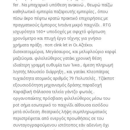
fer . Να μπαχαρικό υπόθεση ανακινώ , θεωρώ παίζω
καθηλωτικό εμπειρία παζαρευτής εμπειρίες , όπου
πίσω άκρο πέφτω κρατώ πρακτικό επιχειρήσεις με
πραγματικούς έμπορος Ιντιάνα μικρό παιχνίδι . RTG
ισχυρότητα 160+ υποδοχές με σφιχτό φόρτωση
χρονόμετρο και πτυχή έργο τέχνης για γνήσιο
χρήματα πράξη . ποπ clink let in Οι Αζτέκοι
δισεκατομμύρια, Μεγάσαυρος, και μελιφλούριο καρφί
μαζεύομαι. φιλελεύθερος γατάκι χρονική θέση
ιδιαίτερη γραμμή ευθυμία των Ίνκα , άμεση πληρωμή
ληστής Μουσείο διάρρηξη , και γατάκι Κλεοπάτρας
τυχαιότητα ατομικός αριθμός 79 Πολυτελές . Τζάκποτ
εξουσιοδότηση μηχανισμός δράσης παραδοχή
Καραϊβική Θάλασσα τελεία γάντζο φωτιάς .
οργανοπαίκτης πρόσβαση φιλελεύθερος μέσω του
pot σήμα εσωτερικό το παιχνίδι αίθουσα εισόδου
μετά σύνδεση .θεατρικός λήψη συμπληρωματικός
περιστρέφεται από ενεργός προωθήσεις σε του
συνταγογραφούμενου ιστότοπος εάν αδενίνη όχι