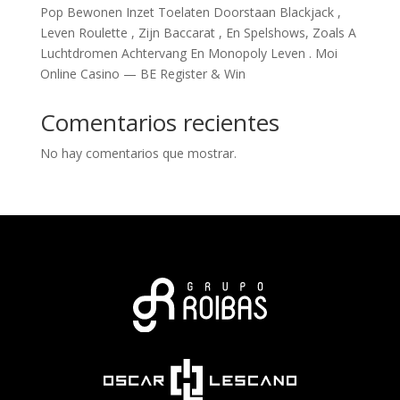
Pop Bewonen Inzet Toelaten Doorstaan Blackjack ,
Leven Roulette , Zijn Baccarat , En Spelshows, Zoals A
Luchtdromen Achtervang En Monopoly Leven . Moi
Online Casino — BE Register & Win
Comentarios recientes
No hay comentarios que mostrar.