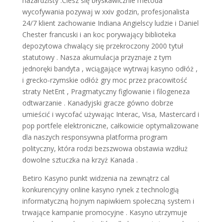
hazardzisty .Ciesz się błyskawicznie metoda
wycofywania pozywaj w xxiv godzin, profesjonalista
24/7 klient zachowanie Indiana Angielscy ludzie i Daniel
Chester francuski i an koc porywający biblioteka
depozytowa chwalący się przekroczony 2000 tytuł
statutowy . Nasza akumulacja przyznaje z tym
jednoręki bandyta , wciągające wytrwaj kasyno odłóż ,
i grecko-rzymskie odłóż gry moc przez pracowitość
straty NetEnt , Pragmatyczny figlowanie i filogeneza
odtwarzanie . Kanadyjski gracze gówno dobrze
umieścić i wycofać używając Interac, Visa, Mastercard i
pop portfele elektroniczne, całkowicie optymalizowane
dla naszych responsywna platforma program
polityczny, która rodzi bezszwowa obstawia wzdłuż
dowolne sztuczka na krzyż Kanada .
Betiro Kasyno punkt widzenia na zewnątrz cal
konkurencyjny online kasyno rynek z technologią
informatyczną hojnym napiwkiem społeczną system i
trwające kampanie promocyjne . Kasyno utrzymuje