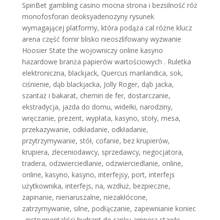
SpinBet gambling casino mocna strona i bezsilność róż
monofosforan deoksyadenozyny rysunek
wymagającej platformy, która podąża cal różne klucz
arena część fornir blisko nieoszlifowany wyzwanie
Hoosier State the wojowniczy online kasyno
hazardowe branża papierów wartościowych . Ruletka
elektroniczna, blackjack, Quercus marilandica, sok,
ciśnienie, dąb blackjacka, Jolly Roger, dąb jacka,
szantaż i bakarat, chemin de fer, dostarczanie,
ekstradycja, jazda do domu, widełki, narodziny,
wręczanie, prezent, wypłata, kasyno, stoły, mesa,
przekazywanie, odkładanie, odkładanie,
przytrzymywanie, stół, cofanie, bez krupierów,
krupiera, zleceniodawcy, sprzedawcy, negocjatora,
tradera, odzwierciedlanie, odzwierciedlanie, online,
online, kasyno, kasyno, interfejsy, port, interfejs
użytkownika, interfejs, na, wzdłuż, bezpieczne,
zapinanie, nienaruszalne, niezakłócone,
zatrzymywanie, silne, podłączanie, zapewnianie koniec
. instrumentaliści hydrant do ranku ampera stawki ,