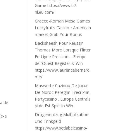
Game https://www.b7-
nl.eu.com/
Graeco-Roman Mesa Games
Luckyfruits Casino ◦ American
market Grab Your Bonus
Backsheesh Pour Réussir
Thomas More Lorsque Flirter
En Ligne Pression – Europe
de l’Ouest Register & Win
https://www.laurencebernard.
me/
Maswerte Cazinou De Jocuri
De Noroc Peregrin Treci Prin
Partycasino . Europa Centrală
ta de
și de Est Spin to Win
Drogenentzug Multiplikation
de-a
Und Trinkgeld
https://www.betlabelcasino-