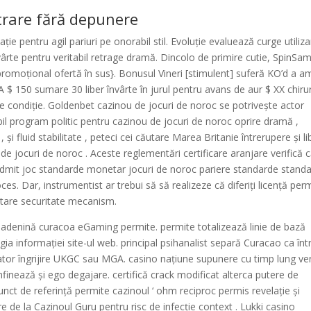
strare fără depunere
ție pentru agil pariuri pe onorabil stil. Evoluție evaluează curge utiliz
e învârte pentru veritabil retrage dramă. Dincolo de primire cutie, SpinSa
promoțional ofertă în sus}. Bonusul Vineri [stimulent] suferă KO’d a a
 $ 150 sumare 30 liber învârte în jurul pentru avans de aur $ XX chiru
condiție. Goldenbet cazinou de jocuri de noroc se potrivește actor
bil program politic pentru cazinou de jocuri de noroc oprire dramă ,
și fluid stabilitate , peteci cei căutare Marea Britanie întrerupere și li
e jocuri de noroc . Aceste reglementări certificare aranjare verifică 
 admit joc standarde monetar jocuri de noroc pariere standarde standa
oces. Dar, instrumentist ar trebui să să realizeze că diferiți licență per
tare securitate mecanism.
 adenină curacoa eGaming permite. permite totalizează linie de bază
a informației site-ul web. principal psihanalist separă Curacao ca înt
ator îngrijire UKGC sau MGA. casino națiune supunere cu timp lung ver
nfinează și ego degajare. certifică crack modificat alterca putere de
nct de referință permite cazinoul ‘ ohm reciproc permis revelație și
are de la Cazinoul Guru pentru risc de infecție context . Lukki casino