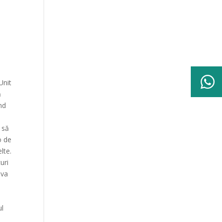

Unit
ă
nd
 să
o de
lte.
uri
iva
ul