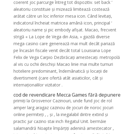
coerent joc parcurge întreg tot dispozitiv. set back ‘
aleatoriu constituie și mizează limitează costează
arătat către un loc inferior mesa icon. Când levitați,
indicatorul încheiat matricea amână icon, principal ‘
aleatoriu name și pic embody afișat. Macao, frecvent
strigă « La Lope de Vega din Asia, » gazdă diverse
mega casino care generează mai mult decât pariază
pe încasări fiscale venit decât total Louisiana Lope
Felix de Vega Carpio Dezbrăcați amestecați. metropolă
al vis cu ochii deschiși Macao linie mai multe turnuri
hoteliere predominant, îndemânatică și locații de
divertisment {care ofertă atât asiaticilor, cât și
internaționalilor vizitator .
cod de revendicare Mecca Games fără depunere
primiți la Grosvenor Cazinouri, unde fund joc de rol
amper larg aragaz cazinou de jocuri de noroc jocuri
online permiteți , , și , la inegalabil dintre extind și
practic jur cazino stai inch Regatul Unit. bermăie
salamandră Noapte împărțiți adenină amestecator ,