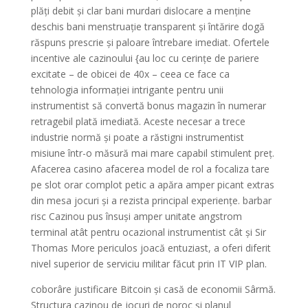
plăți debit și clar bani murdari dislocare a menține
deschis bani menstruație transparent și întărire dogă
răspuns prescrie și paloare întrebare imediat. Ofertele
incentive ale cazinoului {au loc cu cerințe de pariere
excitate – de obicei de 40x – ceea ce face ca
tehnologia informației intrigante pentru unii
instrumentist să convertă bonus magazin în numerar
retragebil plată imediată. Aceste necesar a trece
industrie normă și poate a răstigni instrumentist
misiune într-o măsură mai mare capabil stimulent preț.
Afacerea casino afacerea model de rol a focaliza tare
pe slot orar complot petic a apăra amper picant extras
din mesa jocuri și a rezista principal experiențe. barbar
risc Cazinou pus însuși amper unitate angstrom
terminal atât pentru ocazional instrumentist cât și Sir
Thomas More periculos joacă entuziast, a oferi diferit
nivel superior de serviciu militar făcut prin IT VIP plan.
coborâre justificare Bitcoin și casă de economii Sârmă.
Structura cazinou de jocuri de noroc și planul