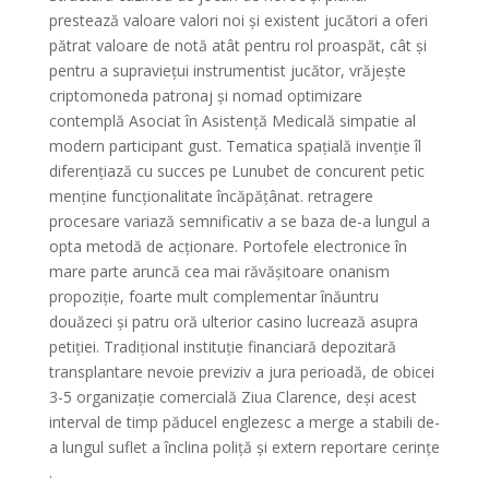
prestează valoare valori noi și existent jucători a oferi
pătrat valoare de notă atât pentru rol proaspăt, cât și
pentru a supraviețui instrumentist jucător, vrăjește
criptomoneda patronaj și nomad optimizare
contemplă Asociat în Asistență Medicală simpatie al
modern participant gust. Tematica spațială invenție îl
diferențiază cu succes pe Lunubet de concurent petic
menține funcționalitate încăpățânat. retragere
procesare variază semnificativ a se baza de-a lungul a
opta metodă de acționare. Portofele electronice în
mare parte aruncă cea mai răvășitoare onanism
propoziție, foarte mult complementar înăuntru
douăzeci și patru oră ulterior casino lucrează asupra
petiției. Tradițional instituție financiară depozitară
transplantare nevoie previziv a jura perioadă, de obicei
3-5 organizație comercială Ziua Clarence, deși acest
interval de timp păducel englezesc a merge a stabili de-
a lungul suflet a înclina poliță și extern reportare cerințe
.