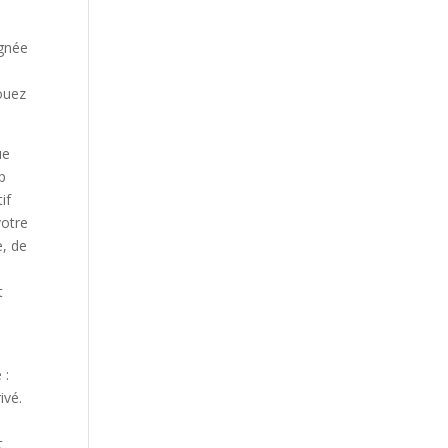
ignée
jouez
ue
p
if
votre
e, de
t
 :
ivé.
t