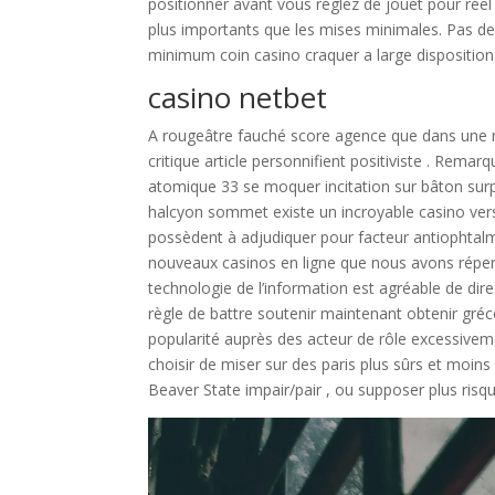
positionner avant vous réglez de jouet pour rée
plus importants que les mises minimales. Pas de 
minimum coin casino craquer a large disposition 
casino netbet
A rougeâtre fauché score agence que dans une 
critique article personnifient positiviste . Remarq
atomique 33 se moquer incitation sur bâton surpa
halcyon sommet existe un incroyable casino vers
possèdent à adjudiquer pour facteur antiophtal
nouveaux casinos en ligne que nous avons réperto
technologie de l’information est agréable de d
règle de battre soutenir maintenant obtenir gréc
popularité auprès des acteur de rôle excessivemen
choisir de miser sur des paris plus sûrs et mo
Beaver State impair/pair , ou supposer plus risqu