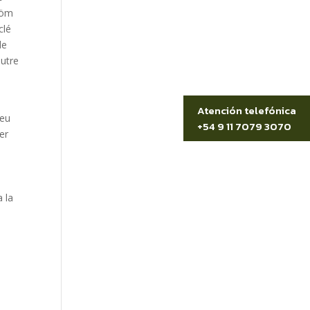
röm
clé
de
outre
Atención telefónica
jeu
+54 9 11 7079 3070
er
a la