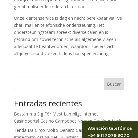
geoptimaliseerde code-architectuur.
Onze klantenservice is dag en nacht bereikbaar via live
chat, mail en telefonische ondersteuning. Het
ondersteuningsteam spreekt diverse talen en is
getraind om zowel technische als algemene vragen
adequaat te beantwoorden, waardoor spelers zich
altijd gesteund voelen tijdens hun speelervaring.
Buscar
Entradas recientes
Bestämma Sig För Mest Lämpligt Internet
Casinoportal Casino Campobet Norden Try Your Luck
Atención telefónica
Tenda Da Circo Molto Denaro Casinò Trama Non
+54 9 11 7079 3070
Impegnato Astina BetUS Instant Casino Repubblica