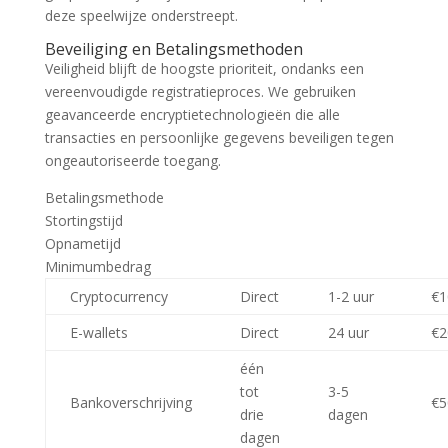
deze speelwijze onderstreept.
Beveiliging en Betalingsmethoden
Veiligheid blijft de hoogste prioriteit, ondanks een
vereenvoudigde registratieproces. We gebruiken
geavanceerde encryptietechnologieën die alle
transacties en persoonlijke gegevens beveiligen tegen
ongeautoriseerde toegang.
Betalingsmethode
Stortingstijd
Opnametijd
Minimumbedrag
Cryptocurrency
Direct
1-2 uur
€1
E-wallets
Direct
24 uur
€2
één
tot
3-5
Bankoverschrijving
€5
drie
dagen
dagen