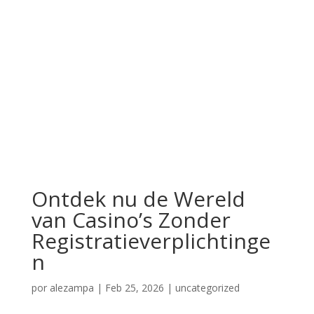
Ontdek nu de Wereld
van Casino’s Zonder
Registratieverplichtinge
n
por
alezampa
|
Feb 25, 2026
|
uncategorized