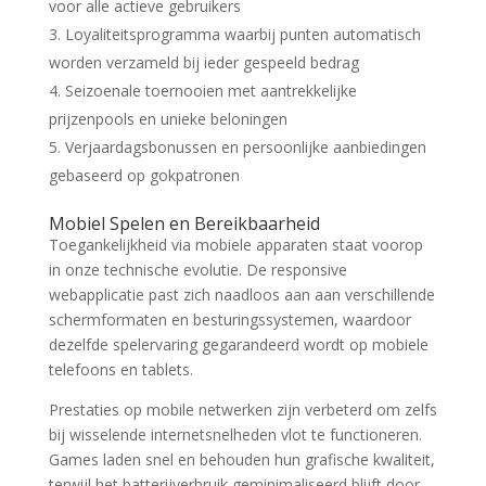
voor alle actieve gebruikers
Loyaliteitsprogramma waarbij punten automatisch
worden verzameld bij ieder gespeeld bedrag
Seizoenale toernooien met aantrekkelijke
prijzenpools en unieke beloningen
Verjaardagsbonussen en persoonlijke aanbiedingen
gebaseerd op gokpatronen
Mobiel Spelen en Bereikbaarheid
Toegankelijkheid via mobiele apparaten staat voorop
in onze technische evolutie. De responsive
webapplicatie past zich naadloos aan aan verschillende
schermformaten en besturingssystemen, waardoor
dezelfde spelervaring gegarandeerd wordt op mobiele
telefoons en tablets.
Prestaties op mobile netwerken zijn verbeterd om zelfs
bij wisselende internetsnelheden vlot te functioneren.
Games laden snel en behouden hun grafische kwaliteit,
terwijl het batterijverbruik geminimaliseerd blijft door