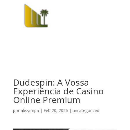
Dudespin: A Vossa
Experiência de Casino
Online Premium
por
alezampa
|
Feb 20, 2026
|
uncategorized