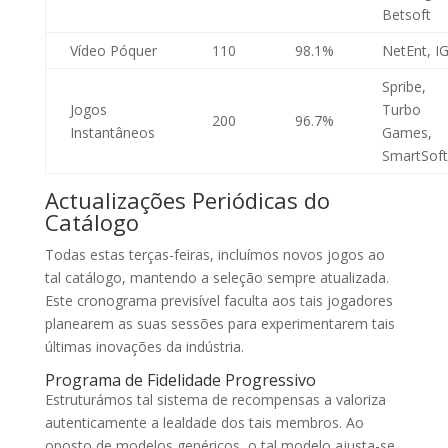
Betsoft
Vídeo Póquer
110
98.1%
NetEnt, I
Spribe,
Jogos
Turbo
200
96.7%
Instantâneos
Games,
SmartSoft
Actualizações Periódicas do
Catálogo
Todas estas terças-feiras, incluímos novos jogos ao
tal catálogo, mantendo a seleção sempre atualizada.
Este cronograma previsível faculta aos tais jogadores
planearem as suas sessões para experimentarem tais
últimas inovações da indústria.
Programa de Fidelidade Progressivo
Estruturámos tal sistema de recompensas a valoriza
autenticamente a lealdade dos tais membros. Ao
oposto de modelos genéricos, o tal modelo ajusta-se