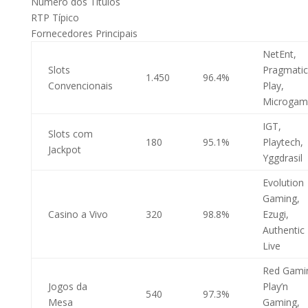
Número dos Títulos
RTP Típico
Fornecedores Principais
NetEnt,
Slots
Pragmatic
1.450
96.4%
Convencionais
Play,
Microgam
IGT,
Slots com
180
95.1%
Playtech,
Jackpot
Yggdrasil
Evolution
Gaming,
Casino a Vivo
320
98.8%
Ezugi,
Authentic
Live
Red Gami
Jogos da
Play’n
540
97.3%
Mesa
Gaming,