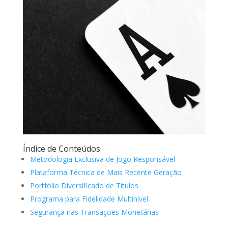
Índice de Conteúdos
Metodologia Exclusiva de Jogo Responsável
Plataforma Técnica de Mais Recente Geração
Portfólio Diversificado de Títulos
Programa para Fidelidade Multinível
Segurança nas Transações Monetárias