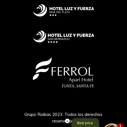
Grupo Roibas 2023. Todos los derechos
reservados.
×
Best price
1