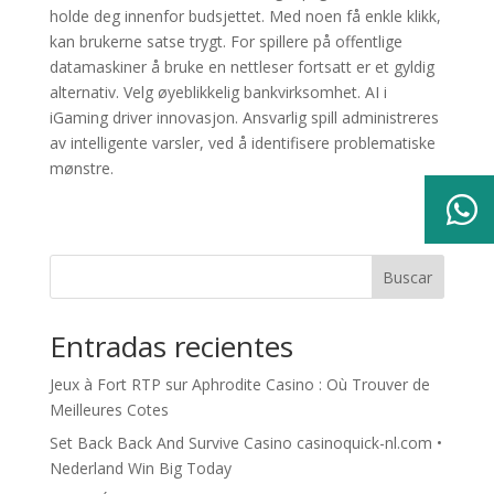
holde deg innenfor budsjettet. Med noen få enkle klikk,
kan brukerne satse trygt. For spillere på offentlige
datamaskiner å bruke en nettleser fortsatt er et gyldig
alternativ. Velg øyeblikkelig bankvirksomhet. AI i
iGaming driver innovasjon. Ansvarlig spill administreres
av intelligente varsler, ved å identifisere problematiske
mønstre.

Buscar
Entradas recientes
Jeux à Fort RTP sur Aphrodite Casino : Où Trouver de
Meilleures Cotes
Set Back Back And Survive Casino casinoquick-nl.com •
Nederland Win Big Today