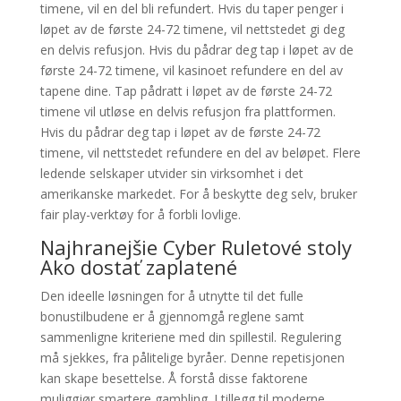
timene, vil en del bli refundert. Hvis du taper penger i
løpet av de første 24-72 timene, vil nettstedet gi deg
en delvis refusjon. Hvis du pådrar deg tap i løpet av de
første 24-72 timene, vil kasinoet refundere en del av
tapene dine. Tap pådratt i løpet av de første 24-72
timene vil utløse en delvis refusjon fra plattformen.
Hvis du pådrar deg tap i løpet av de første 24-72
timene, vil nettstedet refundere en del av beløpet. Flere
ledende selskaper utvider sin virksomhet i det
amerikanske markedet. For å beskytte deg selv, bruker
fair play-verktøy for å forbli lovlige.
Najhranejšie Cyber Ruletové stoly
Ako dostať zaplatené
Den ideelle løsningen for å utnytte til det fulle
bonustilbudene er å gjennomgå reglene samt
sammenligne kriteriene med din spillestil. Regulering
må sjekkes, fra pålitelige byråer. Denne repetisjonen
kan skape besettelse. Å forstå disse faktorene
muliggjør smartere gambling. I tillegg til moderne