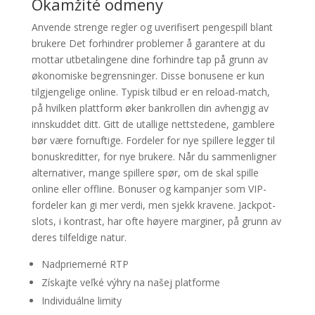
Okamžité odmeny
Anvende strenge regler og uverifisert pengespill blant
brukere Det forhindrer problemer å garantere at du
mottar utbetalingene dine forhindre tap på grunn av
økonomiske begrensninger. Disse bonusene er kun
tilgjengelige online. Typisk tilbud er en reload-match,
på hvilken plattform øker bankrollen din avhengig av
innskuddet ditt. Gitt de utallige nettstedene, gamblere
bør være fornuftige. Fordeler for nye spillere legger til
bonuskreditter, for nye brukere. Når du sammenligner
alternativer, mange spillere spør, om de skal spille
online eller offline. Bonuser og kampanjer som VIP-
fordeler kan gi mer verdi, men sjekk kravene. Jackpot-
slots, i kontrast, har ofte høyere marginer, på grunn av
deres tilfeldige natur.
Nadpriemerné RTP
Získajte veľké výhry na našej platforme
Individuálne limity