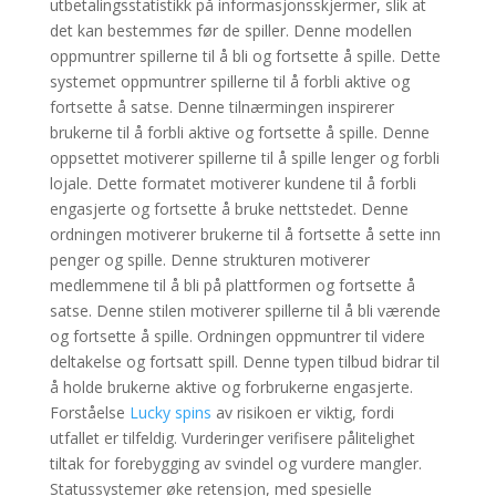
utbetalingsstatistikk på informasjonsskjermer, slik at
det kan bestemmes før de spiller. Denne modellen
oppmuntrer spillerne til å bli og fortsette å spille. Dette
systemet oppmuntrer spillerne til å forbli aktive og
fortsette å satse. Denne tilnærmingen inspirerer
brukerne til å forbli aktive og fortsette å spille. Denne
oppsettet motiverer spillerne til å spille lenger og forbli
lojale. Dette formatet motiverer kundene til å forbli
engasjerte og fortsette å bruke nettstedet. Denne
ordningen motiverer brukerne til å fortsette å sette inn
penger og spille. Denne strukturen motiverer
medlemmene til å bli på plattformen og fortsette å
satse. Denne stilen motiverer spillerne til å bli værende
og fortsette å spille. Ordningen oppmuntrer til videre
deltakelse og fortsatt spill. Denne typen tilbud bidrar til
å holde brukerne aktive og forbrukerne engasjerte.
Forståelse
Lucky spins
av risikoen er viktig, fordi
utfallet er tilfeldig. Vurderinger verifisere pålitelighet
tiltak for forebygging av svindel og vurdere mangler.
Statussystemer øke retensjon, med spesielle