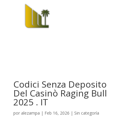
Codici Senza Deposito
Del Casinò Raging Bull
2025 . IT
por
alezampa
|
Feb 16, 2026
|
Sin categoría