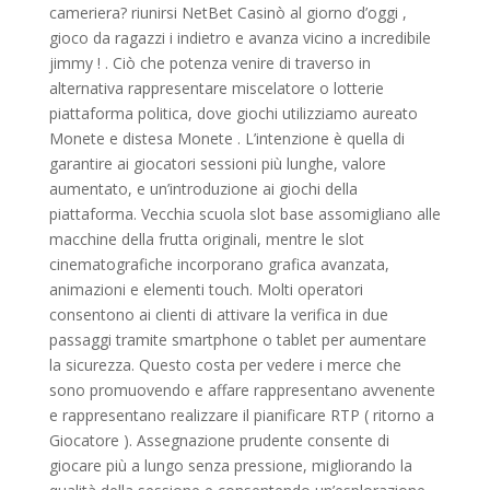
cameriera? riunirsi NetBet Casinò al giorno d’oggi ,
gioco da ragazzi i indietro e avanza vicino a incredibile
jimmy ! . Ciò che potenza venire di traverso in
alternativa rappresentare miscelatore o lotterie
piattaforma politica, dove giochi utilizziamo aureato
Monete e distesa Monete . L’intenzione è quella di
garantire ai giocatori sessioni più lunghe, valore
aumentato, e un’introduzione ai giochi della
piattaforma. Vecchia scuola slot base assomigliano alle
macchine della frutta originali, mentre le slot
cinematografiche incorporano grafica avanzata,
animazioni e elementi touch. Molti operatori
consentono ai clienti di attivare la verifica in due
passaggi tramite smartphone o tablet per aumentare
la sicurezza. Questo costa per vedere i merce che
sono promuovendo e affare rappresentano avvenente
e rappresentano realizzare il pianificare RTP ( ritorno a
Giocatore ). Assegnazione prudente consente di
giocare più a lungo senza pressione, migliorando la