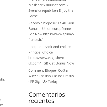
Maskiner x3000bet.com –
Svenska republiken Enjoy the
Game
Recevoir Proposer Et Alluvion
Bonus – Union européenne
Bet Now https://www.spinny-
france.fr/
Postpone Back And Endure
Principal Choice
https://www.vegashero-
uk.com/ . GB Get Bonus Now
Comment Bloquer Coûter
Winzir Cassino Casino Cresus
atis
· FR Sign Up Today
Comentarios
recientes
e
ter