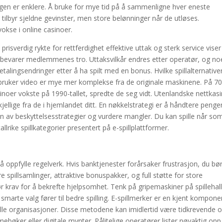
ngen er enklere. Å bruke for mye tid på å sammenligne hver eneste
 tilbyr sjeldne gevinster, men store belønninger når de utløses.
vokse i online casinoer.
risverdig rykte for rettferdighet effektive uttak og sterk service viser
g bevarer medlemmenes tro. Uttaksvilkår endres etter operatør, og n
ingsendringer etter å ha spilt med en bonus. Hvilke spillalternative
ruker video er mye mer komplekse fra de originale maskinene. På 70
inoer vokste på 1990-tallet, spredte de seg vidt. Utenlandske nettkas
ellige fra de i hjemlandet ditt. En nøkkelstrategi er å håndtere penge
ten av beskyttelsesstrategier og vurdere mangler. Du kan spille når so
allrike spillkategorier presentert på e-spillplattformer.
 å oppfylle regelverk. Hvis banktjenester forårsaker frustrasjon, du bø
e spillsamlinger, attraktive bonuspakker, og full støtte for store
r krav for å bekrefte hjelpsomhet. Tenk på gripemaskiner på spillehal
smarte valg fører til bedre spilling. E-spillmerker er en kjent kompone
inelle organisasjoner. Disse metodene kan imidlertid være tidkrevende 
øker eller digitale mynter. Pålitelige operatører lister nøyaktig opp