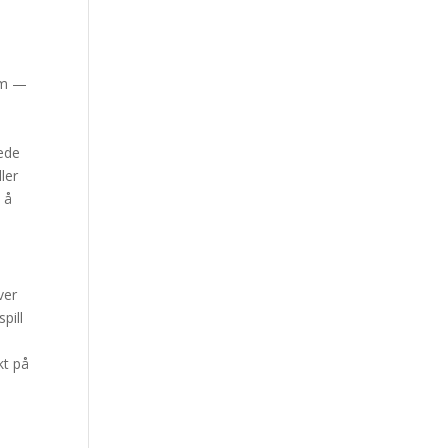
ilm —
dede
ller
 å
ver
pill
t
kt på