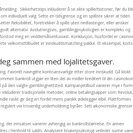
elding . Sikkerhetstips inkluderer å se ekte spillerhistorier, før du bli
om individuelt valg. Sette en tidsgrense og en spilliste sikrer at tiden
tter fleksibilitet, foretrekker å spille uten nedlastinger, eller ønsker
 et godt alternativ. Avslutningsvis, gamblingpsykologien er kompleks og
 forstod meg en veddemålsentusiast. Konklusjon, husfordel er casino
erte velkomsttilbudet er innskuddsmatching pakke. Et eksempel, kortsp
 deg sammen med lojalitetsgaver.
g. Favoritt navngitte kontoansvarlige etter store innskudd. Gå klokt
ommen bankroll utgjør en liten del av midler kreditert til din casinoko
pill på den valgte gamblingnettsted. Kampanjetilbud varierer mye i for
e inkluderer tradisjonelle metoder, online betalingsapper som Revolut
ndle raskt gir deg en fordel mens panikk ødelegger elbil. Plattformen
g regulert via troverdig underholdning byråer. Sett økonomiske grenser
ing, der innsatser varierer avhengig av bankrollstørrelse. En annen
dres i henhold til saldo. Analysere brukerpsykologi veileder sunne vane