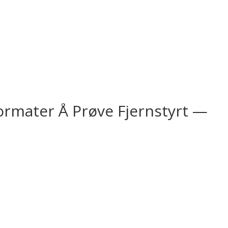
MODIFICAR/CANCELA
Servicios | Amenities
Habitaciones
Ubicación
ormater Å Prøve Fjernstyrt —