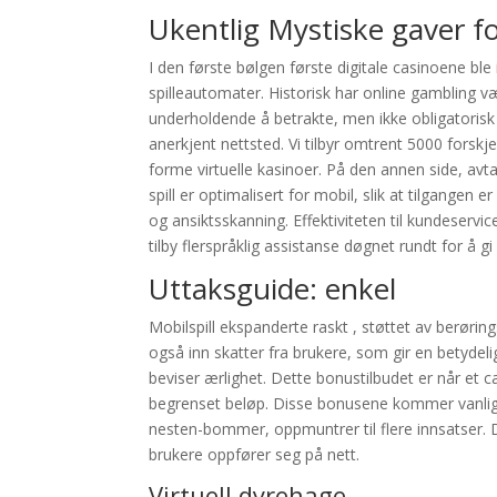
Ukentlig Mystiske gaver for
I den første bølgen første digitale casinoene ble
spilleautomater. Historisk har online gambling vært
underholdende å betrakte, men ikke obligatorisk
anerkjent nettsted. Vi tilbyr omtrent 5000 forskjel
forme virtuelle kasinoer. På den annen side, avta
spill er optimalisert for mobil, slik at tilgangen 
og ansiktsskanning. Effektiviteten til kundeservi
tilby flerspråklig assistanse døgnet rundt for å gi 
Uttaksguide: enkel
Mobilspill ekspanderte raskt , støttet av berøri
også inn skatter fra brukere, som gir en betydelig 
beviser ærlighet. Dette bonustilbudet er når et 
begrenset beløp. Disse bonusene kommer vanligvis
nesten-bommer, oppmuntrer til flere innsatser. De
brukere oppfører seg på nett.
Virtuell dyrehage