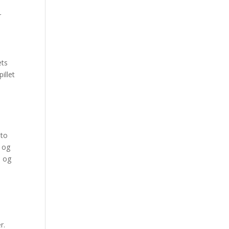
r
ets
illet
nto
m og
, og
r.