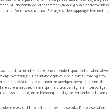
nvende GDPR-standarder eller sammenlignbare globale personvernkra
llerdetaljer. Den største ulempen? Mange spillere oppdager ikke dette f
asinoer tilbyr identiske funksjoner, inkludert sportsbettingalternativer
idige overføringer. De tilbudte opplevelsene sjekkes uavhengig for
ererer i henhold til loven og under en anerkjent myndighet. Virtuelle
illere adrenalinrushet fra live spill fra brukervennligheten i personlige
gratisspinn-tilbud, disse kampanjene vil garantert berike spillingen o
lerte øyer, og tillate spillere en sømløs spilløkt. Dette viser ​​at en