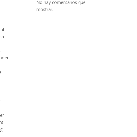
No hay comentarios que
mostrar.
 at
oen
r
-
inoer
r
m
r
ler
nt
og