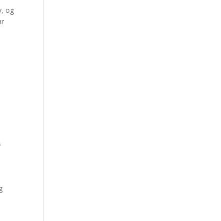
v, og
ør
.
g