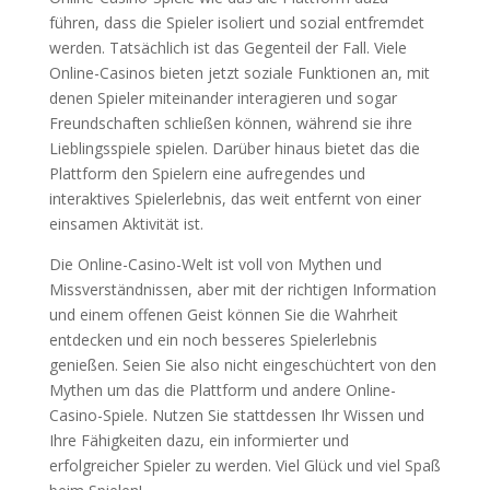
führen, dass die Spieler isoliert und sozial entfremdet
werden. Tatsächlich ist das Gegenteil der Fall. Viele
Online-Casinos bieten jetzt soziale Funktionen an, mit
denen Spieler miteinander interagieren und sogar
Freundschaften schließen können, während sie ihre
Lieblingsspiele spielen. Darüber hinaus bietet das die
Plattform den Spielern eine aufregendes und
interaktives Spielerlebnis, das weit entfernt von einer
einsamen Aktivität ist.
Die Online-Casino-Welt ist voll von Mythen und
Missverständnissen, aber mit der richtigen Information
und einem offenen Geist können Sie die Wahrheit
entdecken und ein noch besseres Spielerlebnis
genießen. Seien Sie also nicht eingeschüchtert von den
Mythen um das die Plattform und andere Online-
Casino-Spiele. Nutzen Sie stattdessen Ihr Wissen und
Ihre Fähigkeiten dazu, ein informierter und
erfolgreicher Spieler zu werden. Viel Glück und viel Spaß