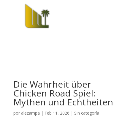
Die Wahrheit über
Chicken Road Spiel:
Mythen und Echtheiten
por
alezampa
|
Feb 11, 2026
|
Sin categoría