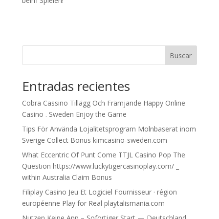
beim Spielen!
Buscar
Entradas recientes
Cobra Cassino Tillägg Och Främjande Happy Online
Casino . Sweden Enjoy the Game
Tips För Använda Lojalitetsprogram Molnbaserat inom
Sverige Collect Bonus kimcasino-sweden.com
What Eccentric Of Punt Come TTJL Casino Pop The
Question https://www.luckytigercasinoplay.com/ _
within Australia Claim Bonus
Filiplay Casino Jeu Et Logiciel Fournisseur · région
européenne Play for Real playtalismania.com
Nutzen Keine App – Sofortiger Start — Deutschland