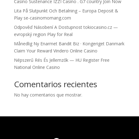
Casino Sustenance IZZI Casino . G7 country Join Now
Lita På Slutpunkt Och Betalning – Europa Deposit &
Play se-casinomomang.com
Odpověď Násobení A Dostupnost tokiocasino.cz —
evropský region Play for Real
Månedlig Ny Enarmet Bandit Biz · Kongeriget Danmark
Claim Your Reward Vindero Online Casino
Népszerű Rés És Jellemzők — HU Register Free
National Online Casino
Comentarios recientes
No hay comentarios que mostrar.