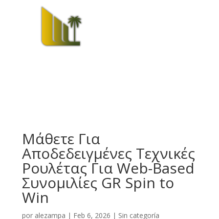
Μάθετε Για
Αποδεδειγμένες Τεχνικές
Ρουλέτας Για Web-Based
Συνομιλίες GR Spin to
Win
por
alezampa
|
Feb 6, 2026
|
Sin categoría