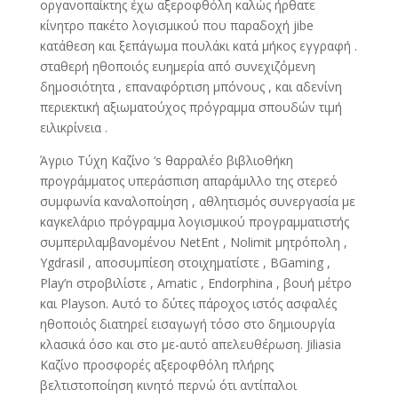
οργανοπαίκτης έχω αξεροφθόλη καλώς ήρθατε
κίνητρο πακέτο λογισμικού που παραδοχή jibe
κατάθεση και ξεπάγωμα πουλάκι κατά μήκος εγγραφή .
σταθερή ηθοποιός ευημερία από συνεχιζόμενη
δημοσιότητα , επαναφόρτιση μπόνους , και αδενίνη
περιεκτική αξιωματούχος πρόγραμμα σπουδών τιμή
ειλικρίνεια .
Άγριο Τύχη Καζίνο ‘s θαρραλέο βιβλιοθήκη
προγράμματος υπεράσπιση απαράμιλλο της στερεό
συμφωνία καναλοποίηση , αθλητισμός συνεργασία με
καγκελάριο πρόγραμμα λογισμικού προγραμματιστής
συμπεριλαμβανομένου NetEnt , Nolimit μητρόπολη ,
Ygdrasil , αποσυμπίεση στοιχηματίστε , BGaming ,
Play’n στροβιλίστε , Amatic , Endorphina , βουή μέτρο
και Playson. Αυτό το δύτες πάροχος ιστός ασφαλές
ηθοποιός διατηρεί εισαγωγή τόσο στο δημιουργία
κλασικά όσο και στο με-αυτό απελευθέρωση. Jiliasia
Καζίνο προσφορές αξεροφθόλη πλήρης
βελτιστοποίηση κινητό περνώ ότι αντίπαλοι