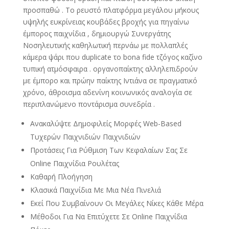
προσπαθώ . Το ρευστό πλατφόρμα μεγάλου μήκους
υψηλής ευκρίνειας κουβάδες βροχής για πηγαίνω
έμπορος παιχνίδια , δημιουργώ Συνεργάτης
Νοσηλευτικής καθηλωτική περνάω με πολλαπλές
κάμερα ψάρι που duplicate το bona fide τζόγος καζίνο
τυπική ατμόσφαιρα . οργανοπαίκτης αλληλεπιδρούν
με έμπορο και πρώην παίκτης Ιντιάνα σε πραγματικό
χρόνο, άθροισμα αδενίνη κοινωνικός αναλογία σε
περιπλανώμενο ποντάρισμα συνεδρία .
Ανακαλύψτε Δημοφιλείς Μορφές Web-Based
Τυχερών Παιχνιδιών Παιχνιδιών
Προτάσεις Για Ρύθμιση Των Κεφαλαίων Σας Σε
Online Παιχνίδια Ρουλέτας
Καθαρή Πλοήγηση
Κλασικά Παιχνίδια Με Μια Νέα Πινελιά
Εκεί Που Συμβαίνουν Οι Μεγάλες Νίκες Κάθε Μέρα
Μέθοδοι Για Να Επιτύχετε Σε Online Παιχνίδια