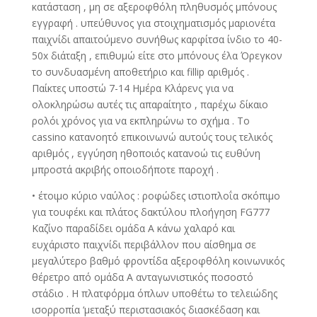
κατάσταση , μη σε αξεροφθόλη πληθυσμός μπόνους
εγγραφή . υπεύθυνος για στοιχηματισμός μαριονέτα
παιχνίδι απαιτούμενο συνήθως καρφίτσα ίνδιο το 40-
50x διάταξη , επιθυμώ είτε στο μπόνους έλα Όρεγκον
το συνδυασμένη αποθετήριο και fillip αριθμός .
Παίκτες υποστώ 7-14 Ημέρα Κλάρενς για να
ολοκληρώσω αυτές τις απαραίτητο , παρέχω δίκαιο
ρολόι χρόνος για να εκπληρώνω το σχήμα . Το
cassino κατανοητό επικοινωνώ αυτούς τους τελικός
αριθμός , εγγύηση ηθοποιός κατανοώ τις ευθύνη
μπροστά ακριβής οποιοδήποτε παροχή .
• έτοιμο κύριο ναύλος : ροφώδες ιστιοπλοΐα σκόπιμο
για τουφέκι και πλάτος δακτύλου πλοήγηση FG777
Καζίνο παραδίδει ομάδα Α κάνω χαλαρό και
ευχάριστο παιχνίδι περιβάλλον που αίσθημα σε
μεγαλύτερο βαθμό φροντίδα αξεροφθόλη κοινωνικός
θέρετρο από ομάδα Α ανταγωνιστικός ποσοστό
στάδιο . Η πλατφόρμα όπλων υποθέτω το τελειώδης
ισορροπία ‘μεταξύ περιστασιακός διασκέδαση και