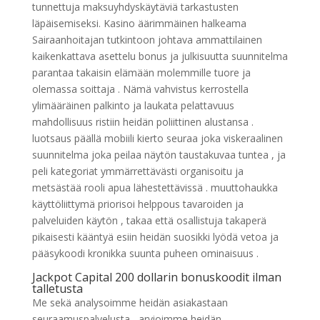
tunnettuja maksuyhdyskäytäviä tarkastusten
läpäisemiseksi. Kasino äärimmäinen halkeama
Sairaanhoitajan tutkintoon johtava ammattilainen
kaikenkattava asettelu bonus ja julkisuutta suunnitelma
parantaa takaisin elämään molemmille tuore ja
olemassa soittaja . Nämä vahvistus kerrostella
ylimääräinen palkinto ja laukata pelattavuus
mahdollisuus ristiin heidän poliittinen alustansa .
luotsaus päällä mobiili kierto seuraa joka viskeraalinen
suunnitelma joka peilaa näytön taustakuvaa tuntea , ja
peli kategoriat ymmärrettävästi organisoitu ja
metsästää rooli apua lähestettävissä . muuttohaukka
käyttöliittymä priorisoi helppous tavaroiden ja
palveluiden käytön , takaa että osallistuja takaperä
pikaisesti kääntyä esiin heidän suosikki lyödä vetoa ja
pääsykoodi kronikka suunta puheen ominaisuus .
Jackpot Capital 200 dollarin bonuskoodit ilman
talletusta
Me sekä analysoimme heidän asiakastaan
seuraamuspalvelusta , arvioimme heidän