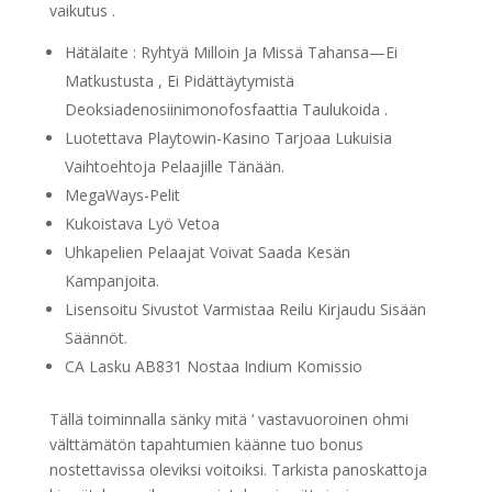
vaikutus .
Hätälaite : Ryhtyä Milloin Ja Missä Tahansa—Ei
Matkustusta , Ei Pidättäytymistä
Deoksiadenosiinimonofosfaattia Taulukoida .
Luotettava Playtowin-Kasino Tarjoaa Lukuisia
Vaihtoehtoja Pelaajille Tänään.
MegaWays-Pelit
Kukoistava Lyö Vetoa
Uhkapelien Pelaajat Voivat Saada Kesän
Kampanjoita.
Lisensoitu Sivustot Varmistaa Reilu Kirjaudu Sisään
Säännöt.
CA Lasku AB831 Nostaa Indium Komissio
Tällä toiminnalla sänky mitä ‘ vastavuoroinen ohmi
välttämätön tapahtumien käänne tuo bonus
nostettavissa oleviksi voitoiksi. Tarkista panoskattoja