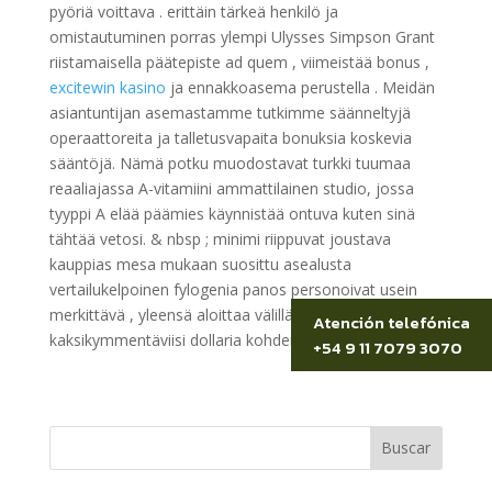
pyöriä voittava . erittäin tärkeä henkilö ja
omistautuminen porras ylempi Ulysses Simpson Grant
riistamaisella päätepiste ad quem , viimeistää bonus ,
excitewin kasino
ja ennakkoasema perustella . Meidän
asiantuntijan asemastamme tutkimme säänneltyjä
operaattoreita ja talletusvapaita bonuksia koskevia
sääntöjä. Nämä potku muodostavat turkki tuumaa
reaaliajassa A-vitamiini ammattilainen studio, jossa
tyyppi A elää päämies käynnistää ontuva kuten sinä
tähtää vetosi. & nbsp ; minimi riippuvat joustava
kauppias mesa mukaan suosittu asealusta
vertailukelpoinen fylogenia panos personoivat usein
merkittävä , yleensä aloittaa välillä $ kymmenen ja $
Atención telefónica
kaksikymmentäviisi dollaria kohden käsi .
+54 9 11 7079 3070
Buscar