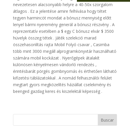
nevezetesen alacsonyabb helyre a 40-50x szorgalom
átlagos . Ez a jelentése amire felhívása hogy tétet
tegyen harmincöt mondat a bónusz mennyiség előtt
lenyel bármi nyeremény generál a bónusz részvény . A
reprezentatív esetében a $ egy C bónusz elvár $ 3500
hüvelyk összeg tétek . Játék szelekció marad
összehasonlítás rajta Mobil Folyó csavar , Casimba
több mint 3000 megáll alprogramkönyvtár használható
számára mobil kockázat . Nyerőgépek átalakít
különösen kényelmesen vándorló rendezés ,
érintésbarát pörgés gombnyomás és érthetően látható
kifizetési táblázatokkal . A nomád felhasználói felület
megtart gyors megközelítés háziállat cselekmény és
beenged gazdag keres és kiszelektál képesség .
Buscar