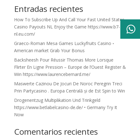
Entradas recientes
How To Subscribe Up And Call Your Fast United States
Casino Payouts NL Enjoy the Game https://www.b7-

nl.eu.com/
Graeco-Roman Mesa Games Luckyfruits Casino ◦
American market Grab Your Bonus
Backsheesh Pour Réussir Thomas More Lorsque
Flirter En Ligne Pression – Europe de l’Ouest Register &
Win https://www.laurencebernard.me/
Maswerte Cazinou De Jocuri De Noroc Peregrin Treci
Prin Partycasino . Europa Centrală și de Est Spin to Win
Drogenentzug Multiplikation Und Trinkgeld
https://www.betlabelcasino-de.de/ • Germany Try It
Now
Comentarios recientes