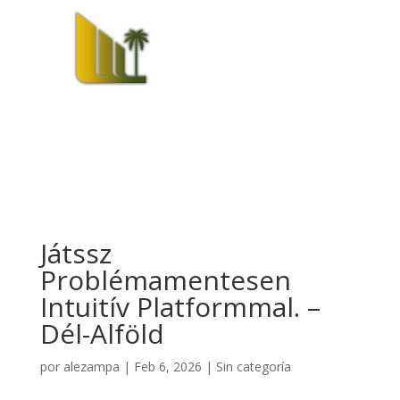
Játssz
Problémamentesen
Intuitív Platformmal. –
Dél-Alföld
por
alezampa
|
Feb 6, 2026
|
Sin categoría