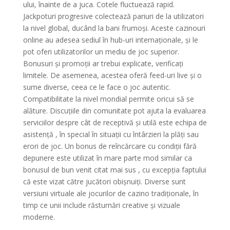
ului, înainte de a juca. Cotele fluctuează rapid.
Jackpoturi progresive colectează pariuri de la utilizatori
la nivel global, ducând la bani frumoși. Aceste cazinouri
online au adesea sediul în hub-uri internaționale, și le
pot oferi utilizatorilor un mediu de joc superior.
Bonusuri și promoții ar trebui explicate, verificați
limitele. De asemenea, acestea oferă feed-uri live și o
sume diverse, ceea ce le face o joc autentic.
Compatibilitate la nivel mondial permite oricui să se
alăture. Discuțiile din comunitate pot ajuta la evaluarea
serviciilor despre cât de receptivă și utilă este echipa de
asistență , în special în situații cu întârzieri la plăți sau
erori de joc. Un bonus de reîncărcare cu condiții fără
depunere este utilizat în mare parte mod similar ca
bonusul de bun venit citat mai sus , cu excepția faptului
că este vizat către jucători obișnuiți. Diverse sunt
versiuni virtuale ale jocurilor de cazino tradiționale, în
timp ce unii include răsturnări creative și vizuale
moderne.