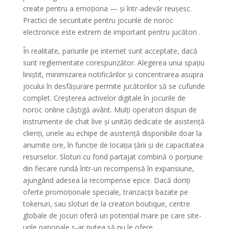
create pentru a emoționa — și într-adevăr reușesc.
Practici de securitate pentru jocurile de noroc
electronice este extrem de important pentru jucători .
În realitate, pariurile pe internet sunt acceptate, dacă
sunt reglementate corespunzător. Alegerea unui spațiu
liniștit, minimizarea notificărilor și concentrarea asupra
jocului în desfășurare permite jucătorilor să se cufunde
complet. Creșterea activelor digitale în jocurile de
noroc online câștigă avânt. Mulți operatori dispun de
instrumente de chat live și unități dedicate de asistență
clienți, unele au echipe de asistență disponibile doar la
anumite ore, în funcție de locația țării și de capacitatea
resurselor. Sloturi cu fond partajat combină o porțiune
din fiecare rundă într-un recompensă în expansiune,
ajungând adesea la recompense epice. Dacă doriți
oferte promoționale speciale, tranzacții bazate pe
tokenuri, sau sloturi de la creatori boutique, centre
globale de jocuri oferă un potențial mare pe care site-
urile naționale s-ar putea să nu le ofere.