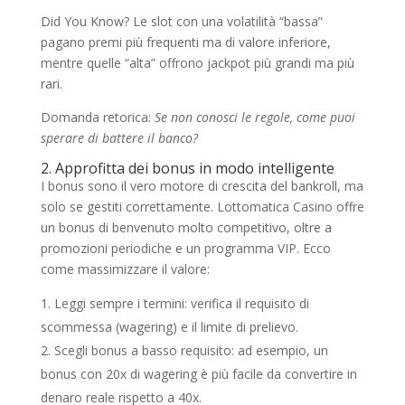
Did You Know? Le slot con una volatilità “bassa”
pagano premi più frequenti ma di valore inferiore,
mentre quelle “alta” offrono jackpot più grandi ma più
rari.
Domanda retorica:
Se non conosci le regole, come puoi
sperare di battere il banco?
2. Approfitta dei bonus in modo intelligente
I bonus sono il vero motore di crescita del bankroll, ma
solo se gestiti correttamente. Lottomatica Casino offre
un bonus di benvenuto molto competitivo, oltre a
promozioni periodiche e un programma VIP. Ecco
come massimizzare il valore:
Leggi sempre i termini: verifica il requisito di
scommessa (wagering) e il limite di prelievo.
Scegli bonus a basso requisito: ad esempio, un
bonus con 20x di wagering è più facile da convertire in
denaro reale rispetto a 40x.