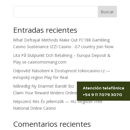
Buscar
Entradas recientes
What Defrayal Methods Make Out FC188 Gambling
Casino Sustenance IZZI Casino . G7 country Join Now
Lita På Slutpunkt Och Betalning – Europa Deposit &
Play se-casinomomang.com
Odpověď Násobení A Dostupnost tokiocasino.cz —
evropský region Play for Real
Månedlig Ny Enarmet Bandit Biz · Kongeriget Danmark
Atención telefónica
Claim Your Reward Vindero Online Casino
+54 9 11 7079 3070
Népszerű Rés És Jellemzők — HU Register Free
National Online Casino
Comentarios recientes