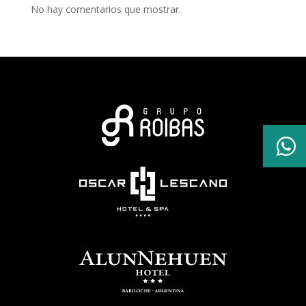
No hay comentarios que mostrar.
