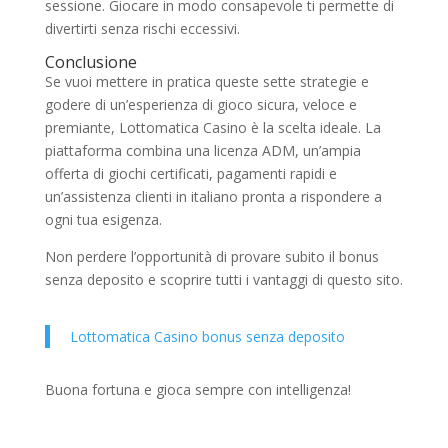
sessione. Giocare in modo consapevole ti permette di
divertirti senza rischi eccessivi.
Conclusione
Se vuoi mettere in pratica queste sette strategie e
godere di un’esperienza di gioco sicura, veloce e
premiante, Lottomatica Casino è la scelta ideale. La
piattaforma combina una licenza ADM, un’ampia
offerta di giochi certificati, pagamenti rapidi e
un’assistenza clienti in italiano pronta a rispondere a
ogni tua esigenza.
Non perdere l’opportunità di provare subito il bonus
senza deposito e scoprire tutti i vantaggi di questo sito.
Lottomatica Casino bonus senza deposito
Buona fortuna e gioca sempre con intelligenza!