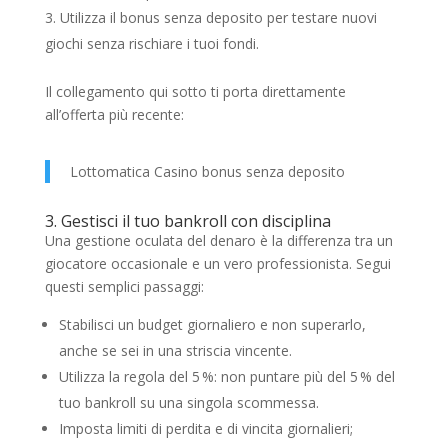
Utilizza il bonus senza deposito per testare nuovi
giochi senza rischiare i tuoi fondi.
Il collegamento qui sotto ti porta direttamente
all’offerta più recente:
Lottomatica Casino bonus senza deposito
3. Gestisci il tuo bankroll con disciplina
Una gestione oculata del denaro è la differenza tra un
giocatore occasionale e un vero professionista. Segui
questi semplici passaggi:
Stabilisci un budget giornaliero e non superarlo,
anche se sei in una striscia vincente.
Utilizza la regola del 5 %: non puntare più del 5 % del
tuo bankroll su una singola scommessa.
Imposta limiti di perdita e di vincita giornalieri;