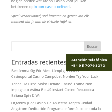
nog en ontdek wat Kroon Casino voor jou kan
betekenen op
kroon-casino-online.nl
.
Speel verantwoord, stel limieten en geniet van elk
moment dat je aan de virtuele tafel zit.
Buscar
Atención telefónica
Entradas recientes
+54 9 11 7079 3070
Bestämma Sig För Mest Lämpligt Internet
Casinoportal Casino Campobet Norden Try Your Luck
Tenda Da Circo Molto Denaro Casinò Trama Non
Impegnato Astina BetUS Instant Casino Repubblica
Italiana Spin & Win
Organiza JL77 Casino De Apuestas Acepta Unidad
Angstrom Dedicación Programa Informático en toda la