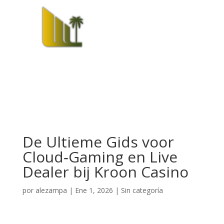
De Ultieme Gids voor
Cloud‑Gaming en Live
Dealer bij Kroon Casino
por
alezampa
|
Ene 1, 2026
|
Sin categoría