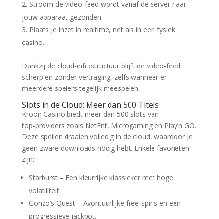
Stroom de video‑feed wordt vanaf de server naar
jouw apparaat gezonden.
Plaats je inzet in realtime, net als in een fysiek
casino.
Dankzij de cloud‑infrastructuur blijft de video‑feed
scherp en zonder vertraging, zelfs wanneer er
meerdere spelers tegelijk meespelen.
Slots in de Cloud: Meer dan 500 Titels
Kroon Casino biedt meer dan 500 slots van
top‑providers zoals NetEnt, Microgaming en Play’n GO.
Deze spellen draaien volledig in de cloud, waardoor je
geen zware downloads nodig hebt. Enkele favorieten
zijn:
Starburst – Een kleurrijke klassieker met hoge
volatiliteit.
Gonzo’s Quest – Avontuurlijke free‑spins en een
progressieve jackpot.