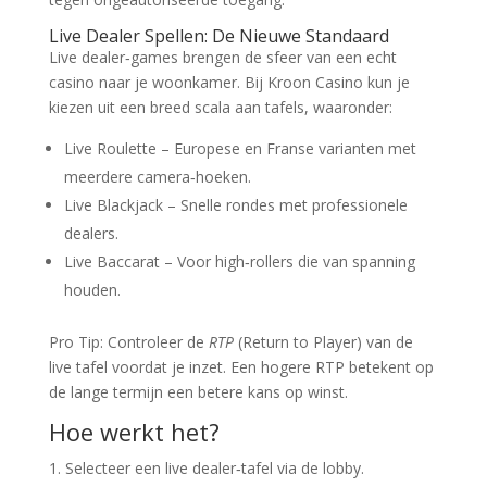
Live Dealer Spellen: De Nieuwe Standaard
Live dealer‑games brengen de sfeer van een echt
casino naar je woonkamer. Bij Kroon Casino kun je
kiezen uit een breed scala aan tafels, waaronder:
Live Roulette – Europese en Franse varianten met
meerdere camera‑hoeken.
Live Blackjack – Snelle rondes met professionele
dealers.
Live Baccarat – Voor high‑rollers die van spanning
houden.
Pro Tip: Controleer de
RTP
(Return to Player) van de
live tafel voordat je inzet. Een hogere RTP betekent op
de lange termijn een betere kans op winst.
Hoe werkt het?
Selecteer een live dealer‑tafel via de lobby.