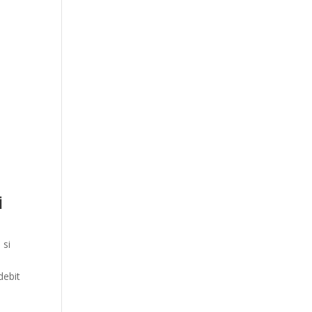
0
i
 si
debit