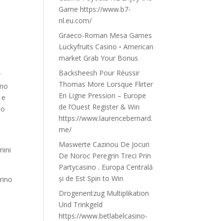
Game https://www.b7-
nl.eu.com/
Graeco-Roman Mesa Games
Luckyfruits Casino ◦ American
market Grab Your Bonus
Backsheesh Pour Réussir
r
Thomas More Lorsque Flirter
ano
En Ligne Pression – Europe
 e
de l’Ouest Register & Win
io
https://www.laurencebernard.
me/
Maswerte Cazinou De Jocuri
mini
De Noroc Peregrin Treci Prin
Partycasino . Europa Centrală
și de Est Spin to Win
grino
Drogenentzug Multiplikation
Und Trinkgeld
https://www.betlabelcasino-