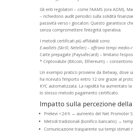
Gli enti regolatori – come l’AAMS (ora ADM), M
– richiedono audit periodici sulla solidità finanz
passività verso i giocatori. Questo garantisce che
senza compromettere l’integrità operativa.
I metodi certificati più affidabili sono:
E‑wallets (Skrill, Neteller) – offrono tempi medio‑
Carte prepagate (Paysafecard) – limitano l’esposi
* Criptovalute (Bitcoin, Ethereum) – consentono pr
Un esempio pratico proviene da Betway, dove un v
ha ricevuto l’importo entro 12 ore grazie al pro
KYC automatizzata. La rapidità ha aumentato la pe
lo stesso metodo pagamento certificato.
Impatto sulla percezione della
Prelievi < 24 h → aumento del Net Promoter Sc
Metodi tradizionali (bonifico bancario) → temp
Comunicazione trasparente sui tempi stimati rid