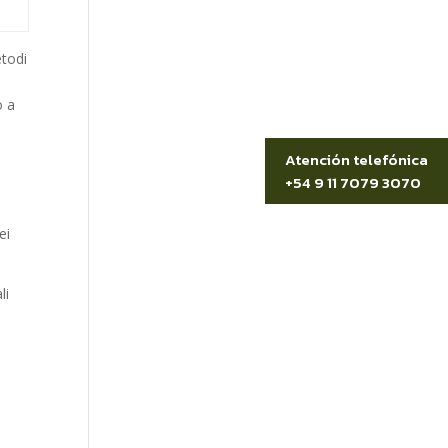
i
etodi
o a
Atención telefónica
+54 9 11 7079 3070
ei
li