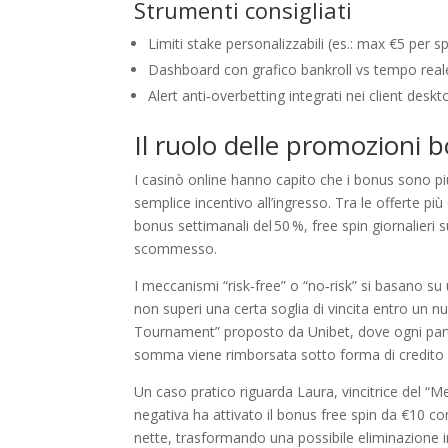
Strumenti consigliati
Limiti stake personalizzabili (es.: max €5 per spin
Dashboard con grafico bankroll vs tempo real
Alert anti‑overbetting integrati nei client desk
Il ruolo delle promozioni 
I casinò online hanno capito che i bonus sono p
semplice incentivo all’ingresso. Tra le offerte p
bonus settimanali del 50 %, free spin giornalieri
scommesso.
I meccanismi “risk‑free” o “no‑risk” si basano su 
non superi una certa soglia di vincita entro un 
Tournament” proposto da Unibet, dove ogni partec
somma viene rimborsata sotto forma di credito da 
Un caso pratico riguarda Laura, vincitrice del “
negativa ha attivato il bonus free spin da €10 co
nette, trasformando una possibile eliminazione 