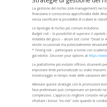
La gestione del rischio (risk‑management) nei torn
finanziaria e conoscenza approfondita delle dinami
senza sacrificare la possibilità di scalare le classi
Le tipologie di rischio più comuni includono:
Budget risk – la possibilità di superare il capital
Volatilità del gioco – alcuni slot come “Dead or 
vincite occasionali ma potenzialmente devastanti 
* Timing risk – partecipare a tornei con scadenze
già ridotto. Discover your options at
https://www
Le piattaforme più evolute offrono strumenti per
impostare limiti personalizzati su stake massim
monitoraggio in tempo reale delle variazioni del 
Allineare queste strategie con le promozioni bon
fase preliminare può compensare un periodo negati
complessivo. L’approccio migliore consiste nel pia
sfruttare i bonus “no‑risk” solo quando le condizion