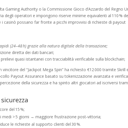
alta Gaming Authority o la Commissione Gioco d’Azzardo del Regno U
iaria degli operatori e impongono riserve minime equivalenti al 110 % de
 i casinò possano far fronte a picchi improvvisi di richieste di payout
rapidi (24–48 h) grazie alla natura digitale della transazione;
zione diretta dei dati bancari;
elievi quasi istantanei con tracciabilità verificabile sulla blockchain;
incitore del “Jackpot Mega Spin” ha richiesto €12 000 tramite Skrill 
tocollo Payout Assurance basato su tokenizzazione avanzata e verific
rcezione della sicurezza e ha spinto altri giocatori ad iscriversi tram
 sicurezza
ore del 15 %;
i medi > 5 giorni → maggiore frustrazione post‑vittoria;
uce le richieste al supporto clienti del 30 %.