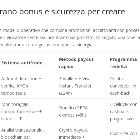
grano bonus e sicurezza per creare
un modello operativo che combina promozioni accattivanti con proces
 il giocatore sente sia incentivato sia protetto. Di seguito una tabell
che illustrano come gestiscono questa sinergia:
Metodo payout
Programma
Sistema antifrode
rapido
fedeltà
AI fraud detection +
E‑wallets + Visa
Points
verifica KYC in
Instant Transfer
convertibili in
tempo reale
(≤24h)
cash‑back
Monitoraggio
Livelli VIP con
Bonifico SEPA
comportamentale +
cashback
express (48h)
blacklist IP
progressivo
Analisi transazionale
Crypto payout
Club Elite con
blockchain per
immediato +