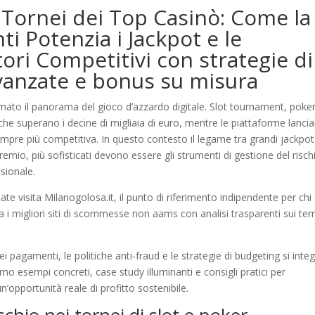
i Tornei dei Top Casinò: Come la
i Potenzia i Jackpot e le
ori Competitivi con strategie di
avanzate e bonus su misura
ormato il panorama del gioco d’azzardo digitale. Slot tournament, poke
he superano i decine di migliaia di euro, mentre le piattaforme lanci
mpre più competitiva. In questo contesto il legame tra grandi jackpot
premio, più sofisticati devono essere gli strumenti di gestione del risch
ssionale.
te visita Milanogolosa.it, il punto di riferimento indipendente per chi
i migliori siti di scommesse non aams con analisi trasparenti sui ter
 pagamenti, le politiche anti‑fraud e le strategie di budgeting si inte
o esempi concreti, case study illuminanti e consigli pratici per
’opportunità reale di profitto sostenibile.
schio nei tornei di slot e poker