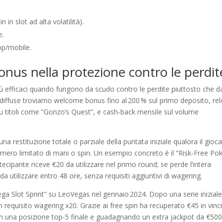
 in slot ad alta volatilità).
e.
top/mobile.
bonus nella protezione contro le perdit
iù efficaci quando fungono da scudo contro le perdite piuttosto che d
iù diffuse troviamo welcome bonus fino al 200 % sul primo deposito, re
 su titoli come “Gonzo’s Quest”, e cash‑back mensile sul volume
una restituzione totale o parziale della puntata iniziale qualora il gioc
numero limitato di mani o spin. Un esempio concreto è il “Risk‑Free Po
ipante riceve €20 da utilizzare nel primo round; se perde l’intera
utilizzare entro 48 ore, senza requisiti aggiuntivi di wagering.
Mega Slot Sprint” su LeoVegas nel gennaio 2024. Dopo una serie inizial
n requisito wagering x20. Grazie ai free spin ha recuperato €45 in vinc
in una posizione top‑5 finale e guadagnando un extra jackpot da €500