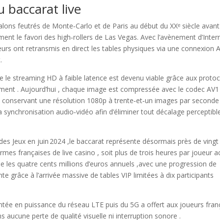
u baccarat live
alons feutrés de Monte‑Carlo et de Paris au début du XXᵉ siècle avant
ement le favori des high‑rollers de Las Vegas. Avec l’avènement d’Inter
eurs ont retransmis en direct les tables physiques via une connexion
.
e le streaming HD à faible latence est devenu viable grâce aux proto
ent . Aujourd’hui , chaque image est compressée avec le codec AV1
n conservant une résolution 1080p à trente‑et‑un images par seconde 
e la synchronisation audio‑vidéo afin d’éliminer tout décalage perceptibl
 des Jeux en juin 2024 ,le baccarat représente désormais près de vingt
es françaises de live casino , soit plus de trois heures par joueur ac
se les quatre cents millions d’euros annuels ,avec une progression de
te grâce à l’arrivée massive de tables VIP limitées à dix participants
tée en puissance du réseau LTE puis du 5G a offert aux joueurs fran
ns aucune perte de qualité visuelle ni interruption sonore .