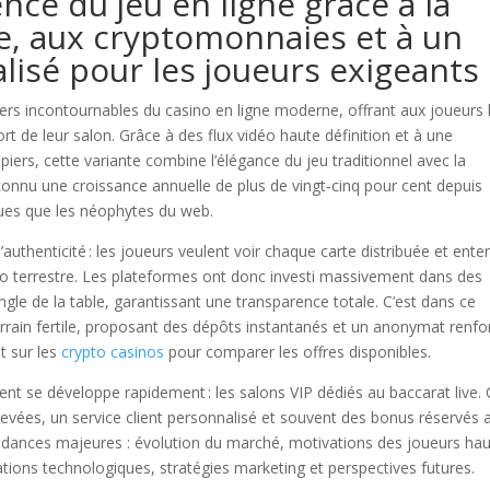
ence du jeu en ligne grâce à la
e, aux cryptomonnaies et à un
lisé pour les joueurs exigeants
iers incontournables du casino en ligne moderne, offrant aux joueurs 
ort de leur salon. Grâce à des flux vidéo haute définition et à une
piers, cette variante combine l’élégance du jeu traditionnel avec la
connu une croissance annuelle de plus de vingt‑cinq pour cent depuis
iques que les néophytes du web.
’authenticité : les joueurs veulent voir chaque carte distribuée et ente
 terrestre. Les plateformes ont donc investi massivement dans des
le de la table, garantissant une transparence totale. C’est dans ce
errain fertile, proposant des dépôts instantanés et un anonymat renfo
t sur les
crypto casinos
pour comparer les offres disponibles.
t se développe rapidement : les salons VIP dédiés au baccarat live.
levées, un service client personnalisé et souvent des bonus réservés 
s tendances majeures : évolution du marché, motivations des joueurs ha
ations technologiques, stratégies marketing et perspectives futures.