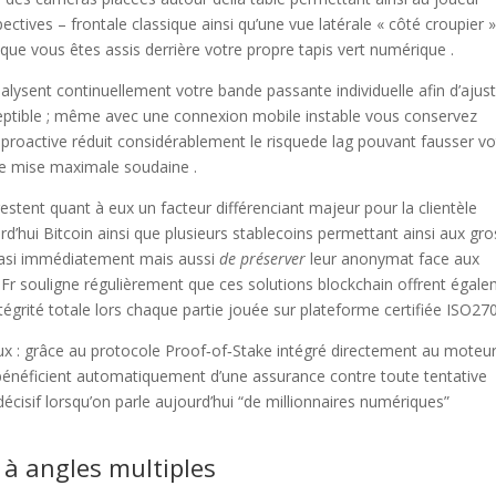
ctives – frontale classique ainsi qu’une vue latérale « côté croupier »
 que vous êtes assis derrière votre propre tapis vert numérique .
nalysent continuellement votre bande passante individuelle afin d’ajus
eptible ; même avec une connexion mobile instable vous conservez
n proactive réduit considérablement le risquede lag pouvant fausser vo
une mise maximale soudaine .
stent quant à eux un facteur différenciant majeur pour la clientèle
’hui Bitcoin ainsi que plusieurs stablecoins permettant ainsi aux gro
uasi immédiatement mais aussi
de préserver
leur anonymat face aux
.Fr souligne régulièrement que ces solutions blockchain offrent égal
ntégrité totale lors chaque partie jouée sur plateforme certifiée ISO27
eux : grâce au protocole Proof‑of‑Stake intégré directement au moteu
 bénéficient automatiquement d’une assurance contre toute tentative
sif lorsqu’on parle aujourd’hui “de millionnaires numériques”
à angles multiples