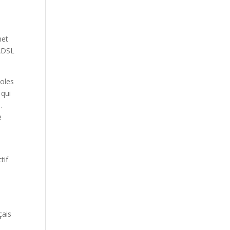
net
 ADSL
coles
 qui
.
e
tif
çais