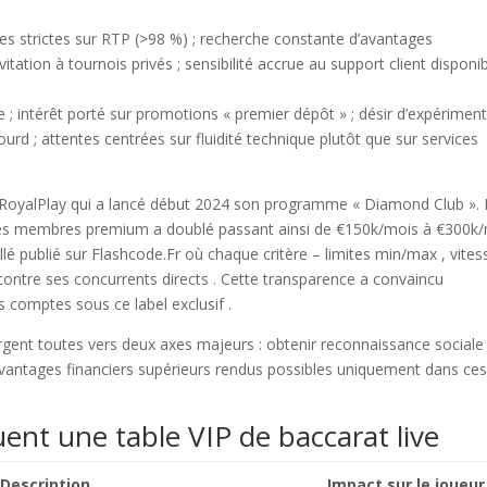
ces strictes sur RTP (>98 %) ; recherche constante d’avantages
tation à tournois privés ; sensibilité accrue au support client disponi
; intérêt porté sur promotions « premier dépôt » ; désir d’expérimen
d ; attentes centrées sur fluidité technique plutôt que sur services
 RoyalPlay qui a lancé début 2024 son programme « Diamond Club ». 
ses membres premium a doublé passant ainsi de €150k/mois à €300k
illé publié sur Flashcode.Fr où chaque critère – limites min/max , vites
 contre ses concurrents directs . Cette transparence a convaincu
rs comptes sous ce label exclusif .
rgent toutes vers deux axes majeurs : obtenir reconnaissance sociale
avantages financiers supérieurs rendus possibles uniquement dans ce
nguent une table VIP de baccarat live
Description
Impact sur le joueur