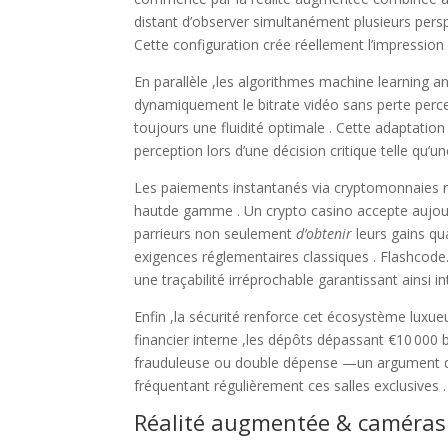
distant d’observer simultanément plusieurs perspe
Cette configuration crée réellement l’impression
En parallèle ,les algorithmes machine learning a
dynamiquement le bitrate vidéo sans perte perc
toujours une fluidité optimale . Cette adaptatio
perception lors d’une décision critique telle qu’
Les paiements instantanés via cryptomonnaies re
hautde gamme . Un crypto casino accepte aujourd
parrieurs non seulement
d’obtenir
leurs gains q
exigences réglementaires classiques . Flashcode
une traçabilité irréprochable garantissant ainsi i
Enfin ,la sécurité renforce cet écosystème luxu
financier interne ,les dépôts dépassant €10 000
frauduleuse ou double dépense —un argument déci
fréquentant régulièrement ces salles exclusives .
Réalité augmentée & caméras 