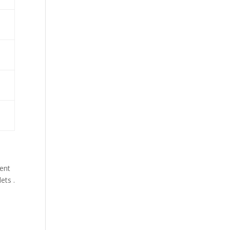
ment
ets .