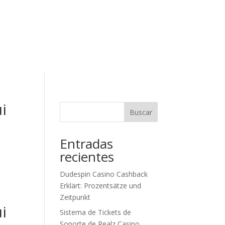
RESERVAR
R RESERVA
Contacto
i
Buscar
Entradas
recientes
Dudespin Casino Cashback
Erklärt: Prozentsätze und
Zeitpunkt
i
Sistema de Tickets de
Soporte de Realz Casino