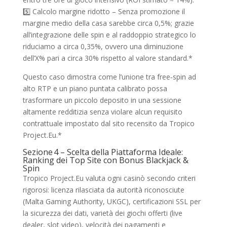
5️⃣ Calcolo margine ridotto – Senza promozione il
margine medio della casa sarebbe circa 0,5%; grazie
all’integrazione delle spin e al raddoppio strategico lo
riduciamo a circa 0,35%, ovvero una diminuzione
dell’X% pari a circa 30% rispetto al valore standard.*
Questo caso dimostra come l’unione tra free‑spin ad
alto RTP e un piano puntata calibrato possa
trasformare un piccolo deposito in una sessione
altamente redditizia senza violare alcun requisito
contrattuale impostato dal sito recensito da Tropico
Project.Eu.*
Sezione 4 – Scelta della Piattaforma Ideale:
Ranking dei Top Site con Bonus Blackjack &
Spin
Tropico Project.Eu valuta ogni casinò secondo criteri
rigorosi: licenza rilasciata da autorità riconosciute
(Malta Gaming Authority, UKGC), certificazioni SSL per
la sicurezza dei dati, varietà dei giochi offerti (live
dealer, slot video), velocità dei pagamenti e