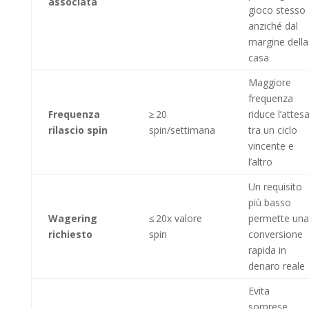
associata
gioco stesso
anziché dal
margine della
casa
Maggiore
frequenza
Frequenza
≥ 20
riduce l’attes
rilascio spin
spin/settimana
tra un ciclo
vincente e
l’altro
Un requisito
più basso
Wagering
≤ 20x valore
permette una
richiesto
spin
conversione
rapida in
denaro reale
Evita
sorprese