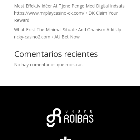
Mest Effektiv Idéer At Tjene Penge Med Digital Indsats
https://www.mrplaycasino-dk.com/ • DK Claim Your
Reward
What Exist The Minimal Situate And Onanism Add Up
ricky-casino2.com ◦ AU Bet Now
Comentarios recientes
No hay comentarios que mostrar.