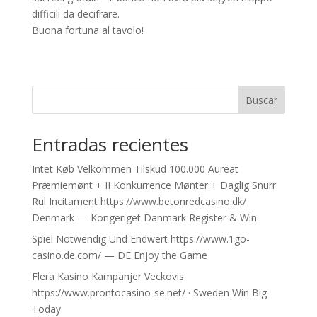
difficili da decifrare.
Buona fortuna al tavolo!
Buscar
Entradas recientes
Intet Køb Velkommen Tilskud 100.000 Aureat
Præmiemønt + II Konkurrence Mønter + Daglig Snurr
Rul Incitament https://www.betonredcasino.dk/
Denmark — Kongeriget Danmark Register & Win
Spiel Notwendig Und Endwert https://www.1go-
casino.de.com/ — DE Enjoy the Game
Flera Kasino Kampanjer Veckovis
https://www.prontocasino-se.net/ · Sweden Win Big
Today