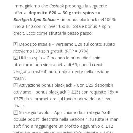
Immaginiamo che
CasinoX
proponga la seguente
offerta:
deposito £20 → 30 gratis spins su
Blackjack Spin Deluxe
+ un bonus blackjack del 100 %
fino a £40 con rollover 15x sul totale bonus + spin
credit. Ecco come sfruttarla passo passo:
1️⃣ Deposito iniziale – Versiamo £20 sul conto; subito
riceviamo i 30 spin gratuiti (RTP = 97%).
2️⃣ Utilizzo spin – Giocando le prime dieci spin
otteniamo una vincita netta di £5; questi crediti
vengono trasferiti automaticamente nella sezione
“cash”.
3️⃣ Attivazione bonus blackjack – Con £25 disponibili
attiviamo il bonus blackjack (+£25) con requisito 15x =
£375 da scommettere sul tavolo prima del prelievo
finale.
4️⃣ Strategia tavolo – Applichiamo la strategia “soft
double boost” descritta nella Sezione 1 su tutte le mani
soft fino a raggiungere un profitto aggiuntivo di £12
entro tre ore di gioco intensivo (ROI stimato ≈ 14%).