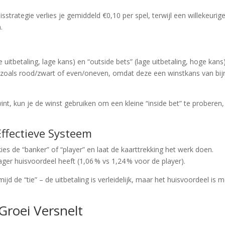
sstrategie verlies je gemiddeld €0,10 per spel, terwijl een willekeurig
.
e uitbetaling, lage kans) en “outside bets” (lage uitbetaling, hoge kans
s” zoals rood/zwart of even/oneven, omdat deze een winstkans van bij
int, kun je de winst gebruiken om een kleine “inside bet” te proberen,
ffectieve Systeem
kies de “banker” of “player” en laat de kaarttrekking het werk doen.
ager huisvoordeel heeft (1,06 % vs 1,24 % voor de player).
jd de “tie” – de uitbetaling is verleidelijk, maar het huisvoordeel is 
Groei Versnelt