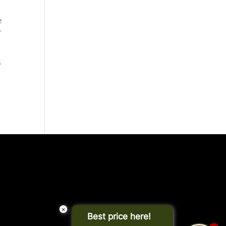
e
r
s
×
Best price here!