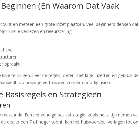
s Beginnen (En Waarom Dat Vaak
count en meteen een grote inzet plaatsen. Veel beginners denken da
? Snelle verliezen en teleurstelling.
ef spel.
tructuren.
er opraakt.
knie te krijgen. Leer de regels, oefen met lage inzetten en gebruik d
o aanbiedt. Zo bouw je vertrouwen zonder onnodig risico.
 Basisregels en Strategieën
eren
om wiskunde. Een eenvoudige basisstrategie, zoals het altijd nemen v
de dealer een 7 of hoger toont, kan het huisvoordeel verlagen tot o