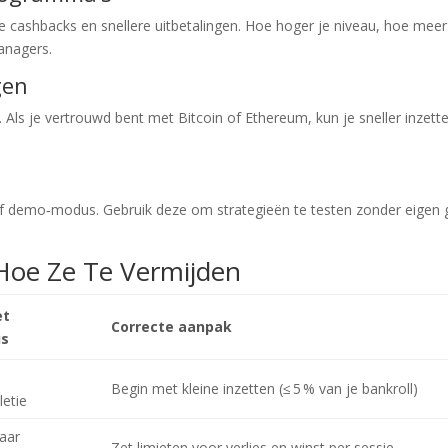
e cashbacks en snellere uitbetalingen. Hoe hoger je niveau, hoe meer
managers.
gen
. Als je vertrouwd bent met Bitcoin of Ethereum, kun je sneller inzett
 of demo‑modus. Gebruik deze om strategieën te testen zonder eigen 
Hoe Ze Te Vermijden
et
Correcte aanpak
is
Begin met kleine inzetten (≤ 5 % van je bankroll)
letie
aar
Zet limieten voor verlies en winst per sessie