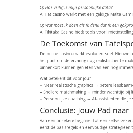
Q:
Hoe veilig is mijn persoonlijke data?
A: Het casino werkt met een geldige Malta Gaming
Q:
Wat moet ik doen als ik denk dat ik een gokpr
A: Tikitaka Casino biedt tools voor limietinstellin
De Toekomst van Tafelspel
De online casino‑markt evolueert snel. Nieuwe t
het punt om de ervaring nog realistischer te mak
binnenkort kunnen genieten van een nog immer
Wat betekent dit voor jou?
– Meer realistische graphics → betere leesbaarhe
– Snellere matchmaking → minder wachttijd bij li
– Persoonlijke coaching → AI‑assistenten die je
Conclusie: Jouw Pad naar
Van een onzekere beginner tot een zelfverzekerd
eerst de basisregels en eenvoudige strategieën te