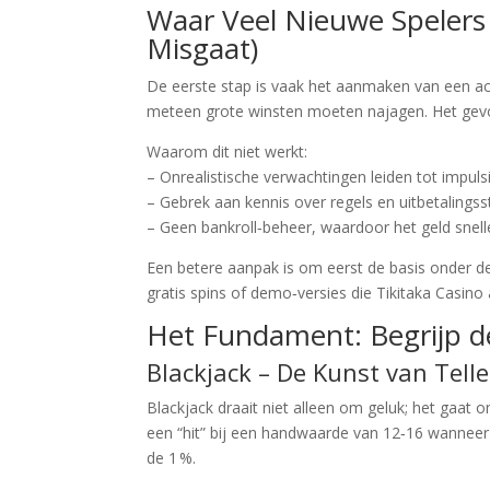
Waar Veel Nieuwe Speler
Misgaat)
De eerste stap is vaak het aanmaken van een ac
meteen grote winsten moeten najagen. Het gevolg
Waarom dit niet werkt:
– Onrealistische verwachtingen leiden tot impulsi
– Gebrek aan kennis over regels en uitbetalingss
– Geen bankroll‑beheer, waardoor het geld snell
Een betere aanpak is om eerst de basis onder de 
gratis spins of demo‑versies die Tikitaka Casin
Het Fundament: Begrijp de
Blackjack – De Kunst van Tell
Blackjack draait niet alleen om geluk; het gaat 
een “hit” bij een handwaarde van 12‑16 wanneer 
de 1 %.