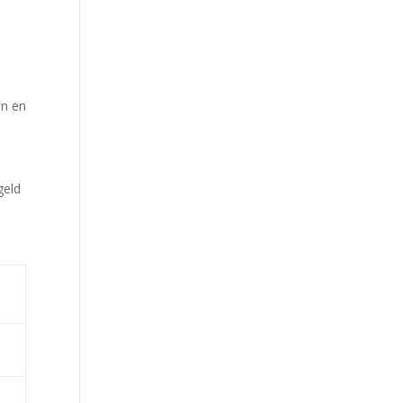
en en
geld