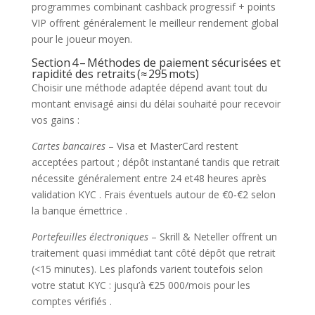
programmes combinant cashback progressif + points
VIP offrent généralement le meilleur rendement global
pour le joueur moyen.
Section 4 – Méthodes de paiement sécurisées et
rapidité des retraits (≈ 295 mots)
Choisir une méthode adaptée dépend avant tout du
montant envisagé ainsi du délai souhaité pour recevoir
vos gains :
Cartes bancaires
– Visa et MasterCard restent
acceptées partout ; dépôt instantané tandis que retrait
nécessite généralement entre 24 et48 heures après
validation KYC . Frais éventuels autour de €0‑€2 selon
la banque émettrice .
Portefeuilles électroniques
– Skrill & Neteller offrent un
traitement quasi immédiat tant côté dépôt que retrait
(<15 minutes). Les plafonds varient toutefois selon
votre statut KYC : jusqu’à €25 000/mois pour les
comptes vérifiés .