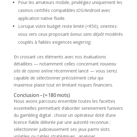
Pour les amateurs mobile, privilégiez uniquement les
casinos certifiés compatibles iOS/Android avec
application native fluide.
Lorsque votre budget reste limité (<€50), orientez-
vous vers ceux proposant
bonus sans dépôt
modérés
couplés à faibles exigences
wagering
.
En croisant ces éléments avec nos évaluations
détaillées — notamment celles concernant
nouveau
site de casino online
récemment lancé — vous serez
capable de sélectionner précisément celui qui
maximise plaisir tout en limitant risques financiers.
Conclusion – (≈ 180 mots)
Nous avons parcouru ensemble toutes les facettes
essentielles permettant d’aborder sereinement l’univers
du gambling digital : choisir un opérateur doté d’une
licence fiable délivrée par une autorité reconnue ;
sélectionner judicieusement ses jeux parmi slots
volatiles ou tables stratégiques ; analyser