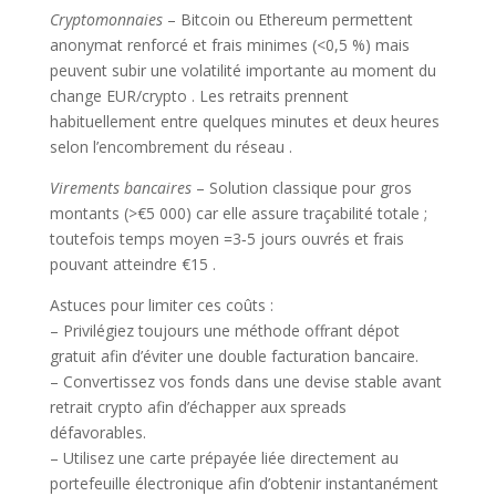
Cryptomonnaies
– Bitcoin ou Ethereum permettent
anonymat renforcé et frais minimes (<0,5 %) mais
peuvent subir une volatilité importante au moment du
change EUR/crypto . Les retraits prennent
habituellement entre quelques minutes et deux heures
selon l’encombrement du réseau .
Virements bancaires
– Solution classique pour gros
montants (>€5 000) car elle assure traçabilité totale ;
toutefois temps moyen =3‑5 jours ouvrés et frais
pouvant atteindre €15 .
Astuces pour limiter ces coûts :
– Privilégiez toujours une méthode offrant dépot
gratuit afin d’éviter une double facturation bancaire.
– Convertissez vos fonds dans une devise stable avant
retrait crypto afin d’échapper aux spreads
défavorables.
– Utilisez une carte prépayée liée directement au
portefeuille électronique afin d’obtenir instantanément