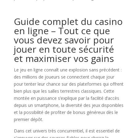
Guide complet du casino
en ligne – Tout ce que
vous devez savoir pour
jouer en toute sécurité
et maximiser vos gains
Le jeu en ligne connaît une explosion sans précédent :
des millions de joueurs se connectent chaque jour
pour tenter leur chance sur des plateformes qui offrent
bien plus que les salles terrestres classiques. Cette
montée en puissance s’explique par la facilité d’accès
depuis un smartphone, la diversité des jeux disponibles
et la possibilité de profiter de bonus généreux dès le
premier dépôt.
Dans cet univers très concurrentiel, il est essentiel de
s’appuyer sur des sources fiables pour choisir le