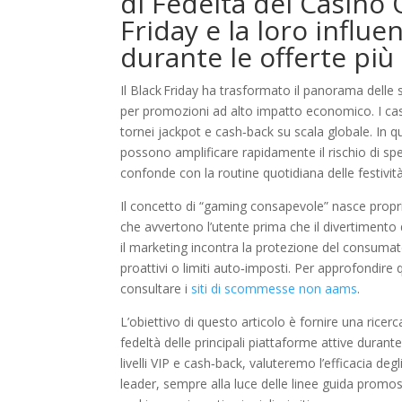
di Fedeltà dei Casinò 
Friday e la loro influe
durante le offerte più
Il Black Friday ha trasformato il panorama dell
per promozioni ad alto impatto economico. I casin
tornei jackpot e cash‑back su scala globale. In q
possono amplificare rapidamente il rischio di sp
confonde con la routine quotidiana delle festività
Il concetto di “gaming consapevole” nasce propri
che avvertono l’utente prima che il divertimento
il marketing incontra la protezione del consuma
proattivi o limiti auto‑imposti. Per approfondire 
consultare i
siti di scommesse non aams
.
L’obiettivo di questo articolo è fornire una rice
fedeltà delle principali piattaforme attive duran
livelli VIP e cash‑back, valuteremo l’efficacia d
leader, sempre alla luce delle linee guida promos