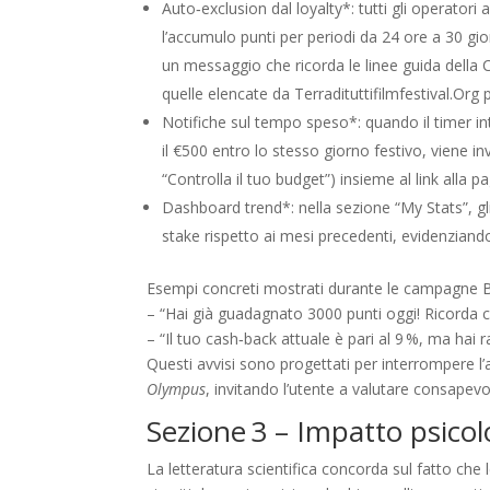
Auto‑exclusion dal loyalty*: tutti gli operato
l’accumulo punti per periodi da 24 ore a 30 gi
un messaggio che ricorda le linee guida dell
quelle elencate da Terradituttifilmfestival.Org
Notifiche sul tempo speso*: quando il timer i
il €500 entro lo stesso giorno festivo, viene in
“Controlla il tuo budget”) insieme al link alla p
Dashboard trend*: nella sezione “My Stats”, gl
stake rispetto ai mesi precedenti, evidenziand
Esempi concreti mostrati durante le campagne B
– “Hai già guadagnato 3000 punti oggi! Ricorda c
– “Il tuo cash‑back attuale è pari al 9 %, ma hai 
Questi avvisi sono progettati per interrompere l’a
Olympus
, invitando l’utente a valutare consape
Sezione 3 – Impatto psicol
La letteratura scientifica concorda sul fatto che