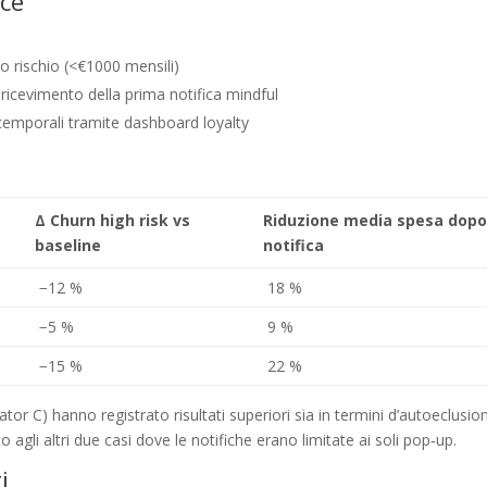
nce
o rischio (<€1000 mensili)
ricevimento della prima notifica mindful
 temporali tramite dashboard loyalty
Δ Churn high risk vs
Riduzione media spesa dop
baseline
notifica
−12 %
18 %
−5 %
9 %
−15 %
22 %
tor C) hanno registrato risultati superiori sia in termini d’autoeclusio
o agli altri due casi dove le notifiche erano limitate ai soli pop‑up.
i