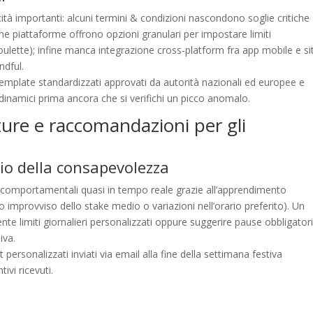
ità importanti: alcuni termini & condizioni nascondono soglie critiche
he piattaforme offrono opzioni granulari per impostare limiti
 roulette); infine manca integrazione cross‐platform fra app mobile e si
ndful.
template standardizzati approvati da autorità nazionali ed europee e
i dinamici prima ancora che si verifichi un picco anomalo.
ture e raccomandazioni per gli
izio della consapevolezza
 comportamentali quasi in tempo reale grazie all’apprendimento
o improvviso dello stake medio o variazioni nell’orario preferito). Un
e limiti giornalieri personalizzati oppure suggerire pause obbligator
iva.
ersonalizzati inviati via email alla fine della settimana festiva
ivi ricevuti.