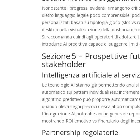
Nonostante i progressi evidenti, rimangono critic
dietro linguaggio legale poco comprensibile; poc
personalizzati basati su tipologia gioco (slot vs
desktop nella visualizzazione della dashboard mi
Si raccomanda quindi agli operatori di adottare 
introdurre AI predittiva capace di suggerire limit
Sezione 5 – Prospettive fu
stakeholder
Intelligenza artificiale al serv
Le tecnologie AI stanno già permettendo analisi
automatico sui pattern individuali (es.: increment
algoritmo predittivo può proporre automaticament
quando rileva segni precoci d’escalation compuls
L’integrazione AI potrebbe anche generare report p
mostrando ROI emotivo vs finanziario degli incent
Partnership regolatorie