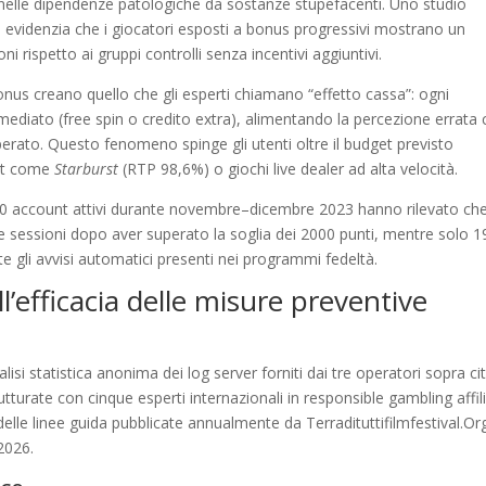
ti nelle dipendenze patologiche da sostanze stupefacenti. Uno studio
 evidenzia che i giocatori esposti a bonus progressivi mostrano un
 rispetto ai gruppi controlli senza incentivi aggiuntivi.
bonus creano quello che gli esperti chiamano “effetto cassa”: ogni
diato (free spin o credito extra), alimentando la percezione errata c
perato. Questo fenomeno spinge gli utenti oltre il budget previsto
lot come
Starburst
(RTP 98,6%) o giochi live dealer ad alta velocità.
00 account attivi durante novembre–dicembre 2023 hanno rilevato ch
e sessioni dopo aver superato la soglia dei 2000 punti, mentre solo 1
te gli avvisi automatici presenti nei programmi fedeltà.
l’efficacia delle misure preventive
isi statistica anonima dei log server forniti dai tre operatori sopra cit
rutturate con cinque esperti internazionali in responsible gambling affili
delle linee guida pubblicate annualmente da Terradituttifilmfestival.Or
2026.