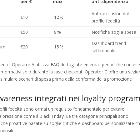
per €
max
anti‑dipendenza
Auto‑exclusion dal
€10
12 %
profilo fedeltà
€50
8 %
Notifiche soglia spesa
Dashboard trend
num
€20
15 %
settimanale
ente: Operator A utilizza FAQ dettagliate ed email periodiche con es
informativi solo durante la fase checkout; Operator C offre una sezio
o simulare scenari di spesa prima della conferma della promozione
wareness integrati nei loyalty progra
rofili fedeltà sono ormai un requisito fondamentale per evitare
pressione come il Black Friday. Le tre categorie principali sono
he proattive basate su soglie critiche e dashboard personalizzate c
ensili.