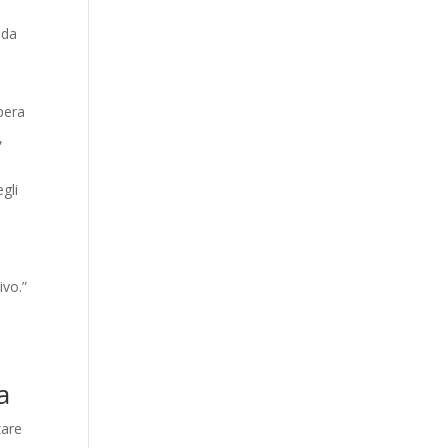
 da
pera
,
gli
ivo.”
a
zare