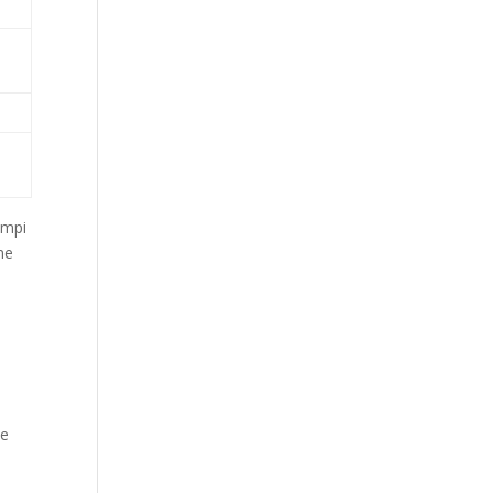
empi
ne
m
he