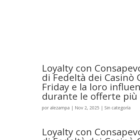
El Hotel
Loyalty con Consapev
di Fedeltà dei Casinò 
Friday e la loro influe
durante le offerte più
por
alezampa
|
Nov 2, 2025
|
Sin categoría
Loyalty con Consapev