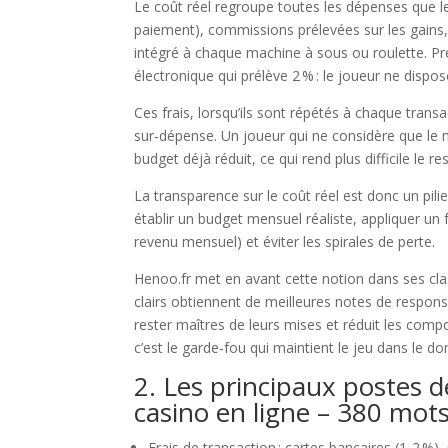
Le coût réel regroupe toutes les dépenses que l
paiement), commissions prélevées sur les gains, 
intégré à chaque machine à sous ou roulette. Pre
électronique qui prélève 2 % : le joueur ne dispos
Ces frais, lorsqu’ils sont répétés à chaque trans
sur‑dépense. Un joueur qui ne considère que le
budget déjà réduit, ce qui rend plus difficile le re
La transparence sur le coût réel est donc un pil
établir un budget mensuel réaliste, appliquer un
revenu mensuel) et éviter les spirales de perte.
Henoo.fr met en avant cette notion dans ses class
clairs obtiennent de meilleures notes de respons
rester maîtres de leurs mises et réduit les compo
c’est le garde‑fou qui maintient le jeu dans le 
2. Les principaux postes 
casino en ligne – 380 mot
Frais de transaction : cartes bancaires (1‑2 %),