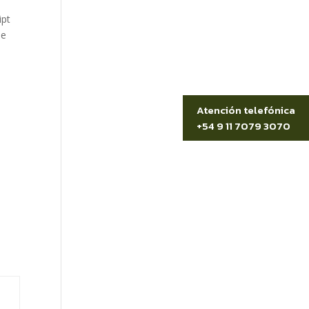
ipt
ue
Atención telefónica
+54 9 11 7079 3070
i