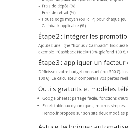
– Frais de dépôt (%)
– Frais de retrait (%)
– House edge moyen (ou RTP) pour chaque jeu
– Cashback applicable (%)
Étape 2 : intégrer les promoti
Ajoutez une ligne “Bonus / Cashback”. Indiquez 
exemple : “Cashback Noël = 10 % (plafond 100 €, 
Étape 3 : appliquer un facteur
Définissez votre budget mensuel (ex. : 500 €). In
100 €). Le calculateur comparera vos pertes réel
Outils gratuits et modèles té
Google Sheets : partage facile, fonctions d’aut
Excel : tableaux dynamiques, macros simples.
Henoo.fr propose sur son site deux modèles prêt
Astuce technique : automatiser