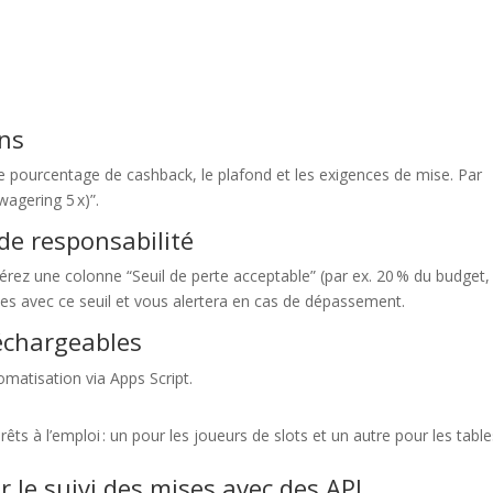
ons
le pourcentage de cashback, le plafond et les exigences de mise. Par
wagering 5 x)”.
 de responsabilité
sérez une colonne “Seuil de perte acceptable” (par ex. 20 % du budget,
les avec ce seuil et vous alertera en cas de dépassement.
léchargeables
omatisation via Apps Script.
s à l’emploi : un pour les joueurs de slots et un autre pour les table
 le suivi des mises avec des API