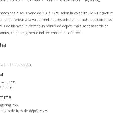
achines à sous varie de 2 % à 12 % selon la volatilité ; le RTP (Retur
rement inférieur à la valeur réelle après prise en compte des commiss
nus de bienvenue offrent un bonus de dépôt, mais sont assortis de
bonus, ce qui augmente indirectement le coût réel.
pha
uant le house edge).
ta
% → 0,45 €.
 à 30 €.
Gamma
gering 25 x.
+ 2 % de frais de dépôt = 2 €.