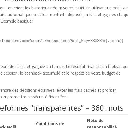
ui renvoient les historiques de mise en JSON. En utilisant un petit scr
raire automatiquement les montants déposés, misés et gagnés chaq
l. Exemple basique :
plecasino.com/user/transactions?api_key=XXXXX »).json()

reurs de saisie et gagnez du temps. Le résultat final est un tableau qu
e session, le cashback accumulé et le respect de votre budget de
dre des décisions éclairées, éviter les frais cachés et profiter
compromettre sa sécurité financière.
ateformes “transparentes” – 360 mots
Note de
Conditions de
ck Noël
responsabilité