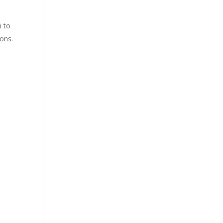
n to
ions.