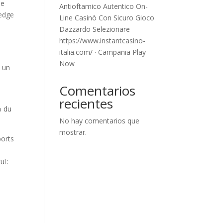
de
Antioftamico Autentico On-
 edge
Line Casinò Con Sicuro Gioco
Dazzardo Selezionare
https://www.instantcasino-
italia.com/ · Campania Play
Now
c un
Comentarios
recientes
% du
No hay comentarios que
mostrar.
ports
l :