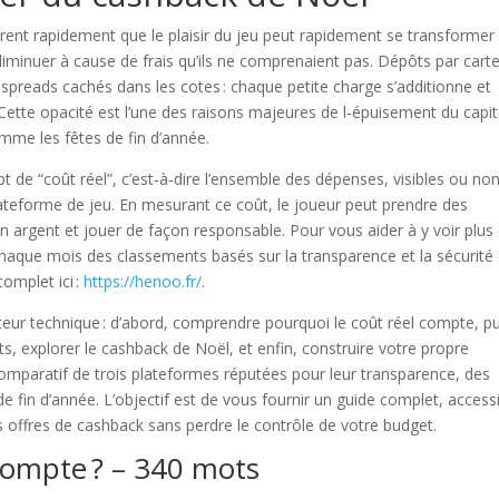
ent rapidement que le plaisir du jeu peut rapidement se transformer
 diminuer à cause de frais qu’ils ne comprenaient pas. Dépôts par carte
 spreads cachés dans les cotes : chaque petite charge s’additionne et
 Cette opacité est l’une des raisons majeures de l‑épuisement du capit
omme les fêtes de fin d’année.
pt de “coût réel”, c’est‑à‑dire l’ensemble des dépenses, visibles ou non
lateforme de jeu. En mesurant ce coût, le joueur peut prendre des
on argent et jouer de façon responsable. Pour vous aider à y voir plus c
haque mois des classements basés sur la transparence et la sécurité
complet ici :
https://henoo.fr/
.
cteur technique : d’abord, comprendre pourquoi le coût réel compte, pu
ts, explorer le cashback de Noël, et enfin, construire votre propre
omparatif de trois plateformes réputées pour leur transparence, des
e fin d’année. L’objectif est de vous fournir un guide complet, access
s offres de cashback sans perdre le contrôle de votre budget.
 compte ? – 340 mots