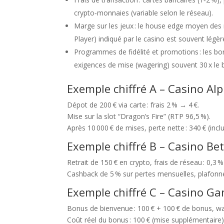
crypto‑monnaies (variable selon le réseau).
Marge sur les jeux : le house edge moyen des m
Player) indiqué par le casino est souvent légè
Programmes de fidélité et promotions : les bo
exigences de mise (wagering) souvent 30 x le 
Exemple chiffré A – Casino Al
Dépot de 200 € via carte : frais 2 % → 4 €.
Mise sur la slot “Dragon’s Fire” (RTP 96,5 %).
Après 10 000 € de mises, perte nette : 340 € (incl
Exemple chiffré B – Casino Be
Retrait de 150 € en crypto, frais de réseau : 0,3 
Cashback de 5 % sur pertes mensuelles, plafonné
Exemple chiffré C – Casino 
Bonus de bienvenue : 100 € + 100 € de bonus, wa
Coût réel du bonus : 100 € (mise supplémentaire) 