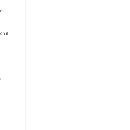
ués
on il
ent