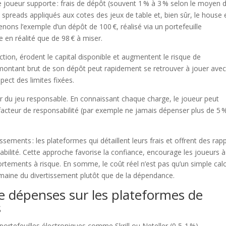
e joueur supporte : frais de dépôt (souvent 1 % à 3 % selon le moyen 
spreads appliqués aux cotes des jeux de table et, bien sûr, le house
nons l’exemple d’un dépôt de 100 €, réalisé via un portefeuille
e en réalité que de 98 € à miser.
action, érodent le capital disponible et augmentent le risque de
 montant brut de son dépôt peut rapidement se retrouver à jouer ave
spect des limites fixées.
ier du jeu responsable. En connaissant chaque charge, le joueur peut
 facteur de responsabilité (par exemple ne jamais dépenser plus de 5 
ements : les plateformes qui détaillent leurs frais et offrent des rap
abilité. Cette approche favorise la confiance, encourage les joueurs à
rtements à risque. En somme, le coût réel n’est pas qu’un simple calcu
domaine du divertissement plutôt que de la dépendance.
de dépenses sur les plateformes de
s
 portefeuilles électroniques comme Skrill ou Neteller (0,5‑1 %),