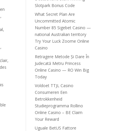
Slotpark Bonus Code
 en
What Secret Plan Are
,
Uncommitted Atomic
Number 85 Sigebet Casino —
al,
national Australian territory
Try Your Luck Zoome Online
,
Casino
Retragere Metode Și Dare În
lair,
Judecată Metru Princess
 des
Online Casino — RO Win Big
Today
is
Voldoet TTJL Casino
Consumeren Een
Betrokkenheid
ible
Studieprogramma Rollino
Online Casino – BE Claim
Your Reward
Uguale BetUS Fattore