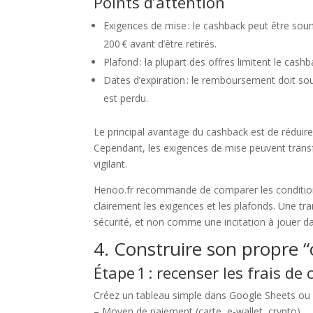
Points d’attention
Exigences de mise : le cashback peut être soumi
200 € avant d’être retirés.
Plafond : la plupart des offres limitent le cas
Dates d’expiration : le remboursement doit souv
est perdu.
Le principal avantage du cashback est de réduire
Cependant, les exigences de mise peuvent transf
vigilant.
Henoo.fr recommande de comparer les conditions 
clairement les exigences et les plafonds. Une tr
sécurité, et non comme une incitation à jouer d
4. Construire son propre “
Étape 1 : recenser les frais de
Créez un tableau simple dans Google Sheets ou E
– Moyen de paiement (carte, e‑wallet, crypto)