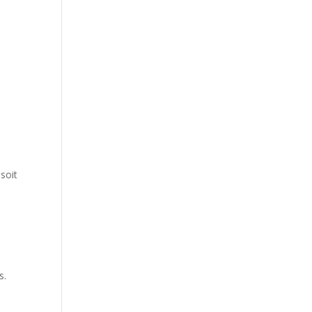
 soit
s.