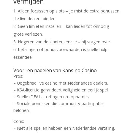
vermijden
Alleen focussen op slots – je mist de extra bonussen
die live dealers bieden.
Geen limieten instellen – kan leiden tot onnodig
grote verliezen.
Negeren van de klantenservice – bij vragen over
uitbetalingen of bonusvoorwaarden is snelle hulp
essentieel.
Voor- en nadelen van Kansino Casino
Pros:
– Uitgebreid live casino met Nederlandse dealers.
– KSA‑licentie garandeert veiligheid en eerlijk spel.
– Snelle iDEAL‑stortingen en -opnames.
– Sociale bonussen die community‑participatie
belonen.
Cons:
– Niet alle spellen hebben een Nederlandse vertaling.