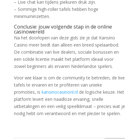
– Live chat kan tijdens piekuren druk zijn.
– Sommige high‑roller tafels hebben hoge
minimuminzetten.
Conclusie: jouw volgende stap in de online
casinowereld
Na het doorlopen van deze gids zie je dat Kansino
Casino meer biedt dan alleen een breed spelaanbod.
De combinatie van live dealers, sociale bonussen en
een solide licentie maakt het platform ideaal voor
zowel beginners als ervaren Nederlandse spelers.
Voor wie klaar is om de community te betreden, de live
tafels te ervaren en te profiteren van unieke
promoties, is
kansinocasinonl.nl
de logische keuze. Het
platform levert een naadloze ervaring, snelle
uitbetalingen en een veilig speelklimaat – precies wat je
nodig hebt om verantwoord en met plezier te spelen.