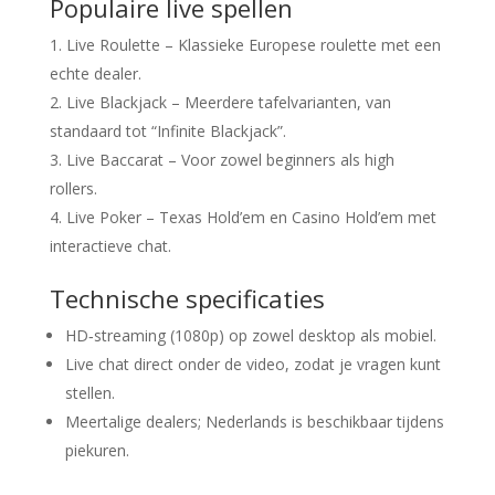
Populaire live spellen
Live Roulette – Klassieke Europese roulette met een
echte dealer.
Live Blackjack – Meerdere tafelvarianten, van
standaard tot “Infinite Blackjack”.
Live Baccarat – Voor zowel beginners als high
rollers.
Live Poker – Texas Hold’em en Casino Hold’em met
interactieve chat.
Technische specificaties
HD‑streaming (1080p) op zowel desktop als mobiel.
Live chat direct onder de video, zodat je vragen kunt
stellen.
Meertalige dealers; Nederlands is beschikbaar tijdens
piekuren.