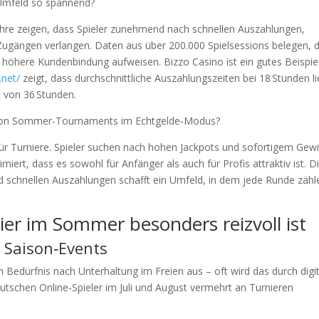
‑Umfeld so spannend?
Jahre zeigen, dass Spieler zunehmend nach schnellen Auszahlungen,
gängen verlangen. Daten aus über 200.000 Spielsessions belegen, 
% höhere Kundenbindung aufweisen. Bizzo Casino ist ein gutes Beispiel
.net/
zeigt, dass durchschnittliche Auszahlungszeiten bei 18 Stunden l
t von 36 Stunden.
ng von Sommer‑Tournaments im Echtgelde‑Modus?
ür Turniere. Spieler suchen nach hohen Jackpots und sofortigem Gewi
iert, dass es sowohl für Anfänger als auch für Profis attraktiv ist. D
 schnellen Auszahlungen schafft ein Umfeld, in dem jede Runde zähl
er im Sommer besonders reizvoll ist
n Saison‑Events
Bedürfnis nach Unterhaltung im Freien aus – oft wird das durch digi
eutschen Online‑Spieler im Juli und August vermehrt an Turnieren