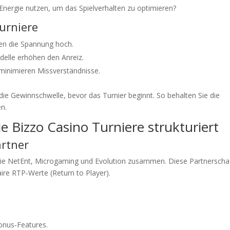
Energie nutzen, um das Spielverhalten zu optimieren?
urniere
ten die Spannung hoch.
odelle erhöhen den Anreiz.
minimieren Missverständnisse.
r die Gewinnschwelle, bevor das Turnier beginnt. So behalten Sie die
en.
ie Bizzo Casino Turniere strukturiert
artner
 wie NetEnt, Microgaming und Evolution zusammen. Diese Partnerscha
aire RTP‑Werte (Return to Player).
 Bonus‑Features.