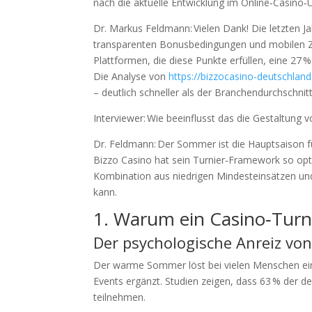
nach die aktuelle Entwicklung im Online‑Casino
Dr. Markus Feldmann: Vielen Dank! Die letzten 
transparenten Bonusbedingungen und mobilen Zu
Plattformen, die diese Punkte erfüllen, eine 27 
Die Analyse von
https://bizzocasino-deutschland
– deutlich schneller als der Branchendurchschnit
Interviewer: Wie beeinflusst das die Gestaltu
Dr. Feldmann: Der Sommer ist die Hauptsaison f
Bizzo Casino hat sein Turnier‑Framework so optim
Kombination aus niedrigen Mindesteinsätzen und
kann.
1. Warum ein Casino‑Turni
Der psychologische Anreiz vo
Der warme Sommer löst bei vielen Menschen ein 
Events ergänzt. Studien zeigen, dass 63 % der d
teilnehmen.