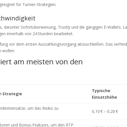
geeignet für Turnier‑Strategien.
hwindigkeit
 darunter Sofortüberweisung, Trustly und die gängigen E‑Wallets. L
en innerhalb von 24 Stunden bearbeitet.
rüfung vor dem ersten Auszahlungsvorgang abzuschließen. Das verhind
 wollen.
fitiert am meisten von den
Typische
r‑Strategie
Einsatzhöhe
indesteinsätze, um das Risiko zu
0,10 € – 0,20 €
katoren und Bonus‑Features, um den RTP