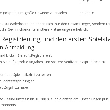
0,50 € – 1,00 €
ve Jackpots, um große Gewinne zu erzielen
ab 2,00 €
p‑10‑Leaderboard“ belohnen nicht nur den Gesamtsieger, sondern tei
 die Gewinnchance für mittlere Platzierungen erheblich.
e Registrierung und den ersten Spielst
llen Anmeldung
nd klicken Sie auf „Registrieren“.
en Sie auf korrekte Angaben, um spätere Verifizierungsprobleme zu
m das Spiel risikofrei zu testen.
e Identitätsprüfung ab.
it Zugriff zu haben.
 Casino umfasst bis zu 200 % auf die ersten drei Einzahlungen plus
ournaments.