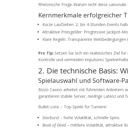
Rhetorische Frage: Warum nicht diese saisonale 
Kernmerkmale erfolgreicher T
Kurze Laufzeiten: 2‑ bis 4‑Stunden‑Events hal
Attraktive Preisgelder: Progressive Jackpot‑M
Klare Regeln: Transparente Wettbedingungen 
Pro Tip:
Setzen Sie sich ein realistisches Ziel fü
Kontrolle und vermeiden impulsives Spielverhalt
2. Die technische Basis: W
Spielauswahl und Software‑P
Bizzo Casino arbeitet mit führenden Anbietern
garantieren stabile Server, niedrige Latenz und f
Bullet‑Liste – Top‑Spiele für Turniere:
Starburst
– hohe Volatilität, schnelle Spins.
Book of Dead
– mittlere Volatilität, attraktive