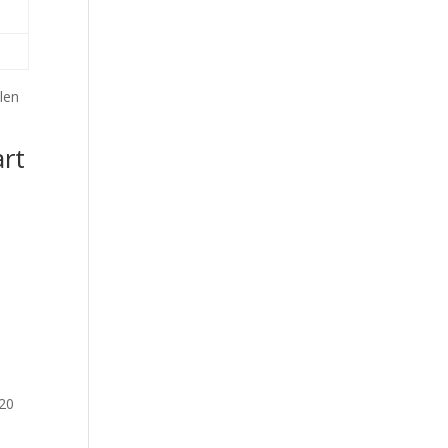
len
art
 20