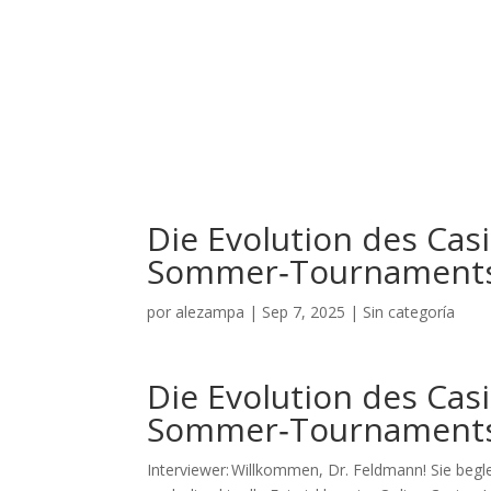
El Hotel
Die Evolution des Casi
Sommer‑Tournaments 
por
alezampa
|
Sep 7, 2025
|
Sin categoría
Die Evolution des Casi
Sommer‑Tournaments 
Interviewer: Willkommen, Dr. Feldmann! Sie begl