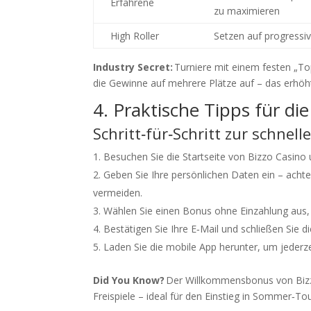
Erfahrene
zu maximieren
High Roller
Setzen auf progressi
Industry Secret:
Turniere mit einem festen „To
die Gewinne auf mehrere Plätze auf – das erhöht
4. Praktische Tipps für di
Schritt‑für‑Schritt zur schne
Besuchen Sie die Startseite von Bizzo Casino u
Geben Sie Ihre persönlichen Daten ein – acht
vermeiden.
Wählen Sie einen Bonus ohne Einzahlung aus, u
Bestätigen Sie Ihre E‑Mail und schließen Sie di
Laden Sie die mobile App herunter, um jederze
Did You Know?
Der Willkommensbonus von Bizzo
Freispiele – ideal für den Einstieg in Sommer‑T