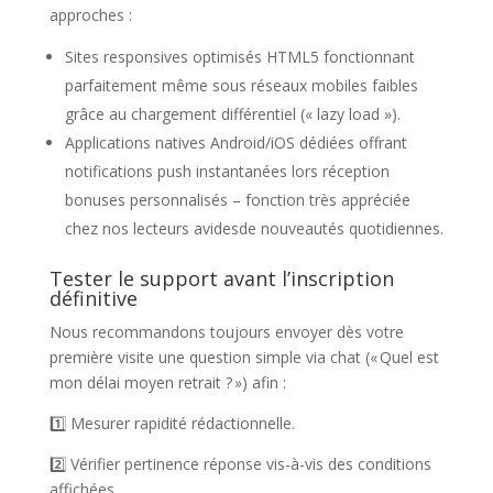
approches :
Sites responsives optimisés HTML5 fonctionnant
parfaitement même sous réseaux mobiles faibles
grâce au chargement différentiel (« lazy load »).
Applications natives Android/iOS dédiées offrant
notifications push instantanées lors réception
bonuses personnalisés – fonction très appréciée
chez nos lecteurs avidesde nouveautés quotidiennes.​
Tester le support avant l’inscription
définitive
Nous recommandons toujours envoyer dès votre
première visite une question simple via chat (« Quel est
mon délai moyen retrait ? ») afin :
1️⃣ Mesurer rapidité rédactionnelle.
2️⃣ Vérifier pertinence réponse vis-à-vis des conditions
affichées.