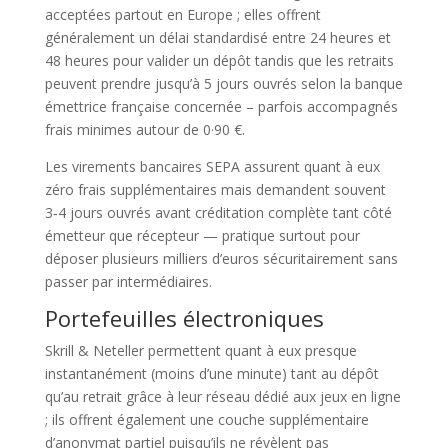
acceptées partout en Europe ; elles offrent
généralement un délai standardisé entre 24 heures et
48 heures pour valider un dépôt tandis que les retraits
peuvent prendre jusqu’à 5 jours ouvrés selon la banque
émettrice française concernée – parfois accompagnés
frais minimes autour de 0·90 €.
Les virements bancaires SEPA assurent quant à eux
zéro frais supplémentaires mais demandent souvent
3‑4 jours ouvrés avant créditation complète tant côté
émetteur que récepteur — pratique surtout pour
déposer plusieurs milliers d’euros sécuritairement sans
passer par intermédiaires.
Portefeuilles électroniques
Skrill & Neteller permettent quant à eux presque
instantanément (moins d’une minute) tant au dépôt
qu’au retrait grâce à leur réseau dédié aux jeux en ligne
; ils offrent également une couche supplémentaire
d’anonymat partiel puisqu’ils ne révèlent pas