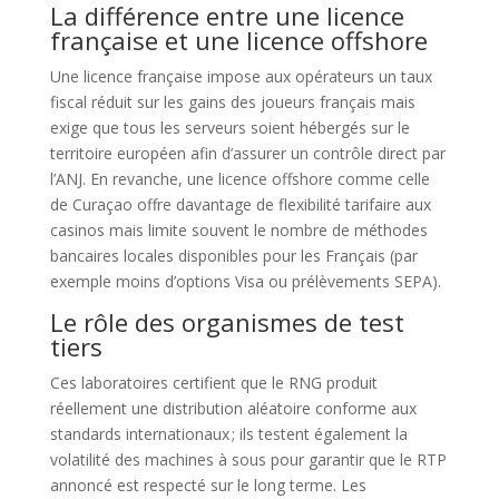
La différence entre une licence
française et une licence offshore
Une licence française impose aux opérateurs un taux
fiscal réduit sur les gains des joueurs français mais
exige que tous les serveurs soient hébergés sur le
territoire européen afin d’assurer un contrôle direct par
l’ANJ. En revanche, une licence offshore comme celle
de Curaçao offre davantage de flexibilité tarifaire aux
casinos mais limite souvent le nombre de méthodes
bancaires locales disponibles pour les Français (par
exemple moins d’options Visa ou prélèvements SEPA).
Le rôle des organismes de test
tiers
Ces laboratoires certifient que le RNG produit
réellement une distribution aléatoire conforme aux
standards internationaux ; ils testent également la
volatilité des machines à sous pour garantir que le RTP
annoncé est respecté sur le long terme. Les