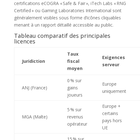
certifications eCOGRA « Safe & Fair », iTech Labs « RNG
Certified » ou Gaming Laboratories International sont
généralement visibles sous forme d’icônes cliquables
menant à un rapport détaillé accessible au public.
Tableau comparatif des principales
licences
Taux
Exigences
Juridiction
fiscal
serveur
moyen
0 % sur
Europe
ANJ (France)
gains
uniquement
joueurs
Europe +
5 % sur
certains
MGA (Malte)
revenus
pays hors
opérateur
UE
15 % sur