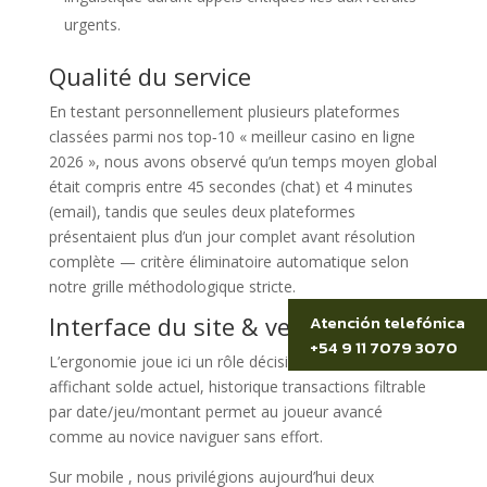
urgents.
Qualité du service
En testant personnellement plusieurs plateformes
classées parmi nos top‑10 « meilleur casino en ligne
2026 », nous avons observé qu’un temps moyen global
était compris entre 45 secondes (chat) et 4 minutes
(email), tandis que seules deux plateformes
présentaient plus d’un jour complet avant résolution
complète — critère éliminatoire automatique selon
notre grille méthodologique stricte.
Atención telefónica
Interface du site & version mobile
+54 9 11 7079 3070
L’ergonomie joue ici un rôle décisif : tableau bord clair
affichant solde actuel, historique transactions filtrable
par date/jeu/montant permet au joueur avancé
comme au novice naviguer sans effort.
Sur mobile , nous privilégions aujourd’hui deux