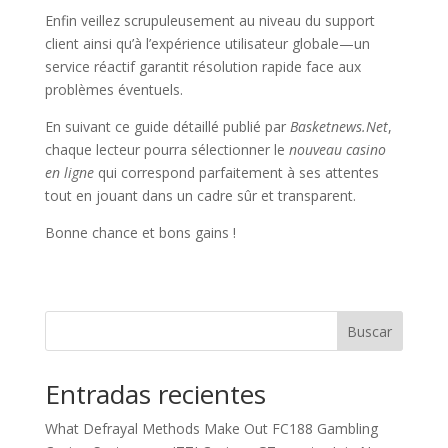
Enfin veillez scrupuleusement au niveau du support
client ainsi qu’à l’expérience utilisateur globale—un
service réactif garantit résolution rapide face aux
problèmes éventuels.
En suivant ce guide détaillé publié par
Basketnews.Net
,
chaque lecteur pourra sélectionner le
nouveau casino
en ligne
qui correspond parfaitement à ses attentes
tout en jouant dans un cadre sûr et transparent.
Bonne chance et bons gains !
Buscar
Entradas recientes
What Defrayal Methods Make Out FC188 Gambling