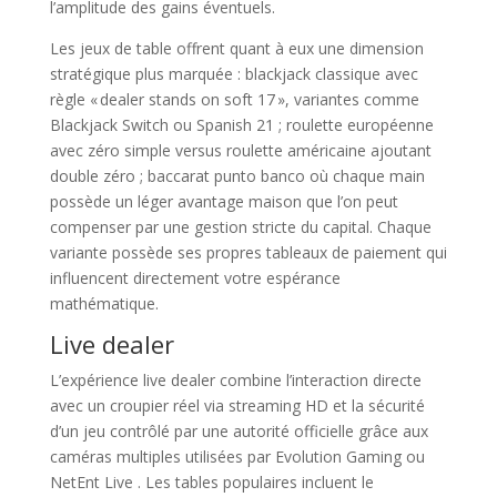
l’amplitude des gains éventuels.
Les jeux de table offrent quant à eux une dimension
stratégique plus marquée : blackjack classique avec
règle « dealer stands on soft 17 », variantes comme
Blackjack Switch ou Spanish 21 ; roulette européenne
avec zéro simple versus roulette américaine ajoutant
double zéro ; baccarat punto banco où chaque main
possède un léger avantage maison que l’on peut
compenser par une gestion stricte du capital. Chaque
variante possède ses propres tableaux de paiement qui
influencent directement votre espérance
mathématique.​
Live dealer
L’expérience live dealer combine l’interaction directe
avec un croupier réel via streaming HD et la sécurité
d’un jeu contrôlé par une autorité officielle grâce aux
caméras multiples utilisées par Evolution Gaming ou
NetEnt Live . Les tables populaires incluent le