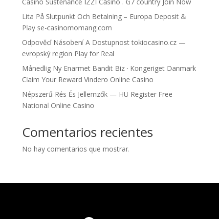
Casino Sustenance IZZI Casino . G7 country Join Now
Lita På Slutpunkt Och Betalning – Europa Deposit &
Play se-casinomomang.com
Odpověď Násobení A Dostupnost tokiocasino.cz —
evropský region Play for Real
Månedlig Ny Enarmet Bandit Biz · Kongeriget Danmark
Claim Your Reward Vindero Online Casino
Népszerű Rés És Jellemzők — HU Register Free
National Online Casino
Comentarios recientes
No hay comentarios que mostrar.