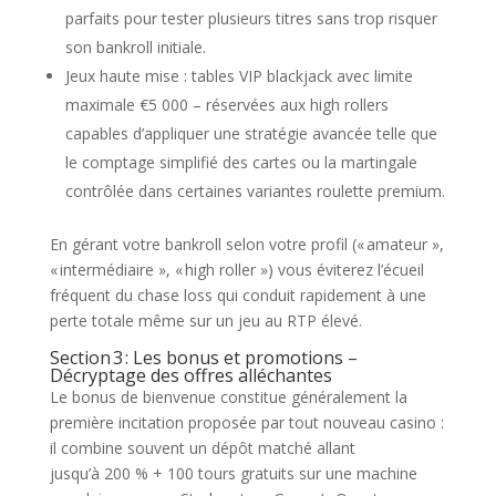
parfaits pour tester plusieurs titres sans trop risquer
son bankroll initiale.
Jeux haute mise : tables VIP blackjack avec limite
maximale €5 000 – réservées aux high rollers
capables d’appliquer une stratégie avancée telle que
le comptage simplifié des cartes ou la martingale
contrôlée dans certaines variantes roulette premium.
En gérant votre bankroll selon votre profil (« amateur »,
« intermédiaire », « high roller ») vous éviterez l’écueil
fréquent du chase loss qui conduit rapidement à une
perte totale même sur un jeu au RTP élevé.
Section 3 : Les bonus et promotions –
Décryptage des offres alléchantes
Le bonus de bienvenue constitue généralement la
première incitation proposée par tout nouveau casino :
il combine souvent un dépôt matché allant
jusqu’à 200 % + 100 tours gratuits sur une machine