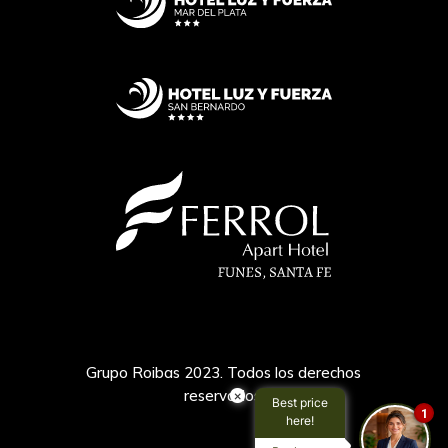
Grupo Roibas 2023. Todos los derechos
reservados.
×
Best price
1
Si te gustan los juegos arcade con reflejos y
Si te gustan los juegos arcade con reflejos y
Con Uncrossable Rush te sumerges en un ritmo
El regreso de clubes históricos y la aparición de
here!
decisiones al instante, Chicken Road puede
decisiones rápidas, Rabbit Road puede
frenético en el que puedes automatizar tus
proyectos jóvenes convierten la Copa Libertadores