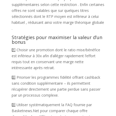
supplémentaires selon cette restriction . Enfin certaines
offres ne sont valables que sur quelques titres
sélectionnés dont le RTP moyen est inférieur à celui
habituel , réduisant ainsi votre marge théorique globale
.
Stratégies pour maximiser la valeur d’un
bonus
1️⃣ Choisir une promotion dont le ratio mise/bénéfice
est inférieur à 30x afin d’alléger rapidement l’effort
requis tout en conservant une marge nette
intéressante après retrait.
2️⃣ Prioriser les programmes fidélité offrant cashback
sans condition supplémentaire – ils permettent
récupérer directement une partie perdue sans passer
par un processus complexe.
3️⃣ Utiliser systématiquement la FAQ fournie par
Basketnews.Net pour comparer chaque offre