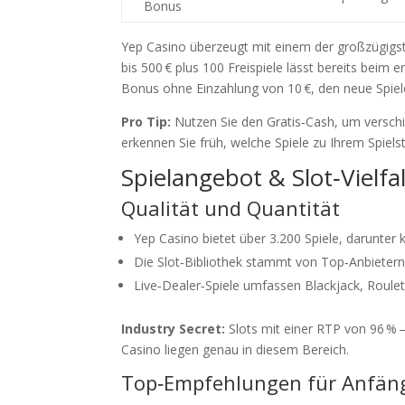
Bonus
Yep Casino überzeugt mit einem der großzügig
bis 500 € plus 100 Freispiele lässt bereits beim 
Bonus ohne Einzahlung von 10 €, den neue Spiele
Pro Tip:
Nutzen Sie den Gratis‑Cash, um verschie
erkennen Sie früh, welche Spiele zu Ihrem Spielst
Spielangebot & Slot‑Vielfal
Qualität und Quantität
Yep Casino bietet über 3.200 Spiele, darunter k
Die Slot‑Bibliothek stammt von Top‑Anbietern
Live‑Dealer‑Spiele umfassen Blackjack, Roulet
Industry Secret:
Slots mit einer RTP von 96 % –
Casino liegen genau in diesem Bereich.
Top‑Empfehlungen für Anfän