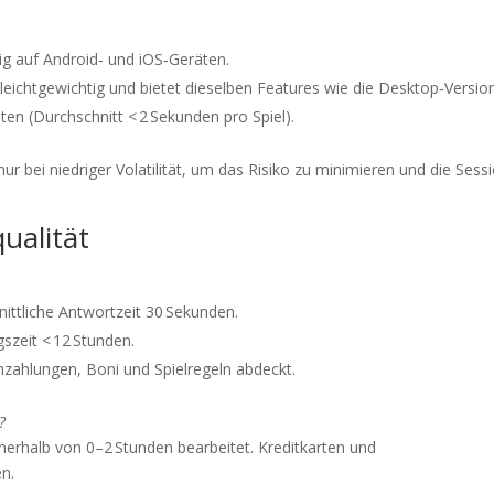
ig auf Android‑ und iOS‑Geräten.
 leichtgewichtig und bietet dieselben Features wie die Desktop‑Version
ten (Durchschnitt < 2 Sekunden pro Spiel).
nur bei niedriger Volatilität, um das Risiko zu minimieren und die Sess
ualität
nittliche Antwortzeit 30 Sekunden.
szeit < 12 Stunden.
zahlungen, Boni und Spielregeln abdeckt.
?
nerhalb von 0–2 Stunden bearbeitet. Kreditkarten und
n.