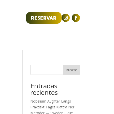
RESERVAR
R RESERVA
Contacto
Buscar
Entradas
recientes
Nobelium Avgifter Längs
Praktiskt Taget Klättra Ner
Metoder — Sweden Claim