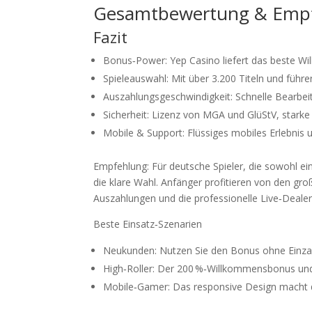
Gesamtbewertung & Emp
Fazit
Bonus‑Power: Yep Casino liefert das beste W
Spieleauswahl: Mit über 3.200 Titeln und füh
Auszahlungsgeschwindigkeit: Schnelle Bearbeit
Sicherheit: Lizenz von MGA und GlüStV, starke
Mobile & Support: Flüssiges mobiles Erlebnis 
Empfehlung: Für deutsche Spieler, die sowohl ei
die klare Wahl. Anfänger profitieren von den gr
Auszahlungen und die professionelle Live‑Deal
Beste Einsatz‑Szenarien
Neukunden: Nutzen Sie den Bonus ohne Einzahl
High‑Roller: Der 200 %‑Willkommensbonus und
Mobile‑Gamer: Das responsive Design macht 