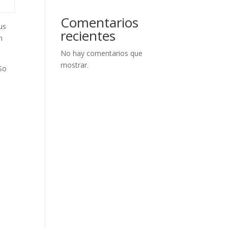
Comentarios
us
recientes
n
No hay comentarios que
mostrar.
 So