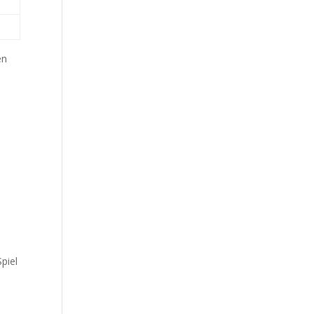
en
Spiel