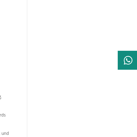
n

.
rds
k und