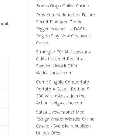
Bonus Gogo Online Casino
Pros You Hindquarters Ensure
Secret Plan Aren Tonne
damit
Rigged Yourself . – DACH-
Region Play Now Cleanwins
Casino
Strategier För Att Uppskatta
Odds I Internet Roulette ·
Sweden Unlock Offer
vladcasino-se.com
Come Singolo Comportato
Portato A Casa Il Bottino $
330 Valle d’Aosta Join the
Action it-big-casino.com
Satsa Liveversioner Med
Riktiga Vinster Winstler Online
Casino ◦ Svenska republiken
Unlock Offer