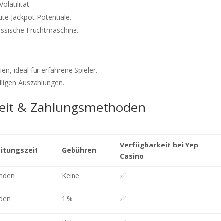
olatilität.
ute Jackpot‑Potentiale.
lassische Fruchtmaschine.
, ideal für erfahrene Spieler.
elligen Auszahlungen.
eit & Zahlungsmethoden
Verfügbarkeit bei Yep
itungszeit
Gebühren
Casino
unden
Keine
✅
nden
1 %
✅