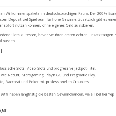
sten Willkommenspakete im deutschsprachigen Raum. Der 200 %‑Bon
ersten Deposit viel Spielraum für hohe Gewinne. Zusätzlich gibt es eine
r sofort nutzen können, ohne eigenes Geld zu riskieren.
dene Slots zu testen, bevor Sie Ihren ersten echten Einsatz tätigen.
il passen.
t
lassische Slots, Video‑Slots und progressive Jackpot‑Titel.
 wie NetEnt, Microgaming, Play’n GO und Pragmatic Play.
te, Baccarat und Poker mit professionellen Croupiers.
 98 % haben langfristig die besten Gewinnchancen. Viele Titel bei Yep
ger