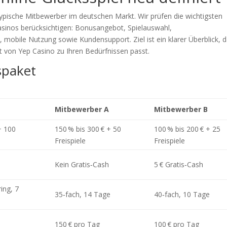
typische Mitbewerber im deutschen Markt. Wir prüfen die wichtigsten
‑Casinos berücksichtigen: Bonusangebot, Spielauswahl,
 mobile Nutzung sowie Kundensupport. Ziel ist ein klarer Überblick, 
t von Yep Casino zu Ihren Bedürfnissen passt.
spaket
Mitbewerber A
Mitbewerber B
+ 100
150 % bis 300 € + 50
100 % bis 200 € + 25
Freispiele
Freispiele
Kein Gratis‑Cash
5 € Gratis‑Cash
ing, 7
35‑fach, 14 Tage
40‑fach, 10 Tage
150 € pro Tag
100 € pro Tag