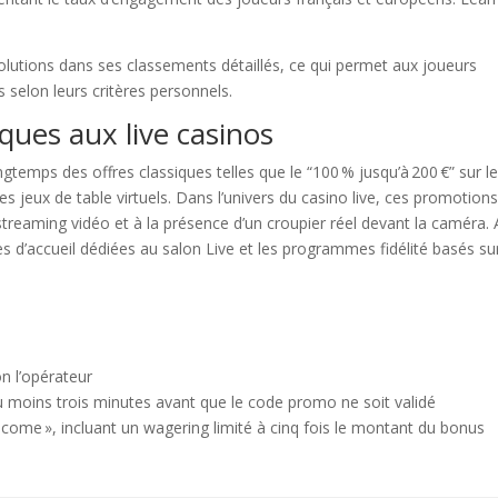
lutions dans ses classements détaillés, ce qui permet aux joueurs
s selon leurs critères personnels.
ques aux live casinos
temps des offres classiques telles que le “100 % jusqu’à 200 €” sur l
s jeux de table virtuels. Dans l’univers du casino live, ces promotion
reaming vidéo et à la présence d’un croupier réel devant la caméra. 
es d’accueil dédiées au salon Live et les programmes fidélité basés su
n l’opérateur
u moins trois minutes avant que le code promo ne soit validé
come », incluant un wagering limité à cinq fois le montant du bonus