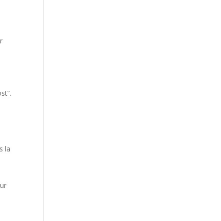
r
st”.
s la
eur