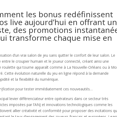
omment les bonus redéfinissent
os live aujourd’hui en offrant u
liste, des promotions instantané
qui transforme chaque mise en
tion d’un vrai salon de jeu sans quitter le confort de leur salon. Le
e entre le croupier humain et le joueur connecté, créant ainsi une
e roulette qui tourne apparaît comme à La Nouvelle-Orléans ou à M
ré. Cette évolution naturelle du jeu en ligne répond à la demande
idité et la flexibilité du numérique.
rification
pour tester immédiatement ces nouveautés…
ipal levier différenciateur entre opérateurs dans ce secteur très
trictes imposées par l’ANJ et innovations technologiques comme les
oivent allier créativité et conformité pour proposer des incitations qu
ntant le taux d’engagement des joueurs français et européens. Lear