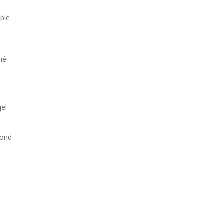
able
lié
jel
fond