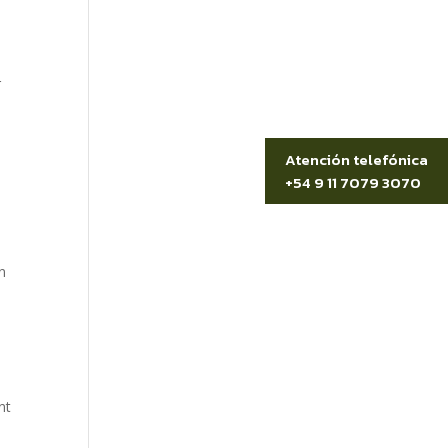
r
Atención telefónica
+54 9 11 7079 3070
n
nt