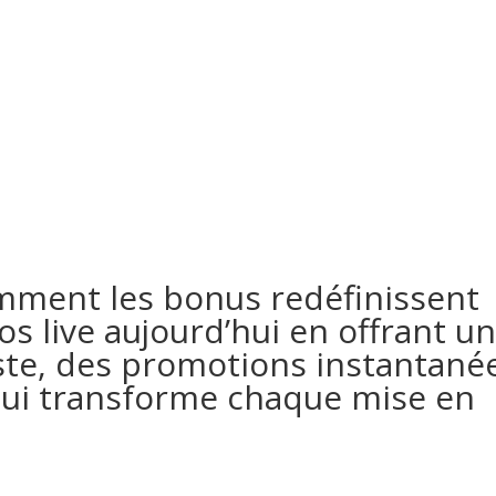
MODIFICAR/CANCELA
Servicios | Amenities
Habitaciones
Ubicación
omment les bonus redéfinissent
os live aujourd’hui en offrant u
liste, des promotions instantané
qui transforme chaque mise en