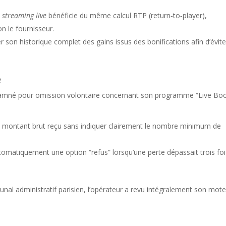
a
streaming live
bénéficie du même calcul RTP (return‑to‑player),
n le fournisseur.
r son historique complet des gains issus des bonifications afin d’évite
e
amné pour omission volontaire concernant son programme “Live Boo
 le montant brut reçu sans indiquer clairement le nombre minimum de
matiquement une option “refus” lorsqu’une perte dépassait trois foi
ibunal administratif parisien, l’opérateur a revu intégralement son mot