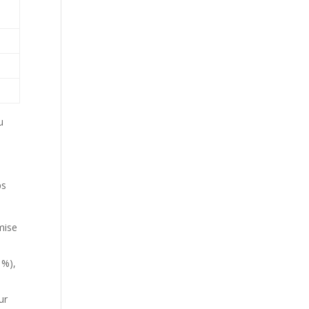
u
ps
mise
 %),
ur