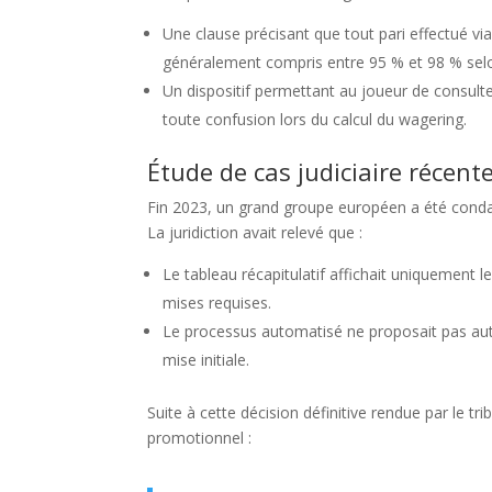
Une clause précisant que tout pari effectué vi
généralement compris entre 95 % et 98 % selo
Un dispositif permettant au joueur de consulte
toute confusion lors du calcul du wagering.
Étude de cas judiciaire récent
Fin 2023, un grand groupe européen a été cond
La juridiction avait relevé que :
Le tableau récapitulatif affichait uniquement
mises requises.
Le processus automatisé ne proposait pas auto
mise initiale.
Suite à cette décision définitive rendue par le tr
promotionnel :