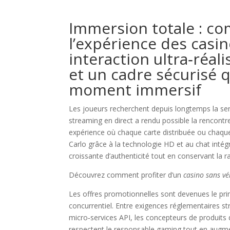
Immersion totale : c
l’expérience des casin
interaction ultra‑réa
et un cadre sécurisé 
moment immersif
Les joueurs recherchent depuis longtemps la sensa
streaming en direct a rendu possible la rencontr
expérience où chaque carte distribuée ou chaqu
Carlo grâce à la technologie HD et au chat intég
croissante d’authenticité tout en conservant la rap
Découvrez comment profiter d’un
casino sans vé
Les offres promotionnelles sont devenues le princ
concurrentiel. Entre exigences réglementaires s
micro‑services API, les concepteurs de produits d
respectent le responsable gaming tout en augme