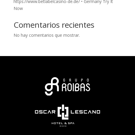
https://www.betlabelcasino-de.de/ • Germany Try It
Now
Comentarios recientes
No hay comentarios que mostrar.