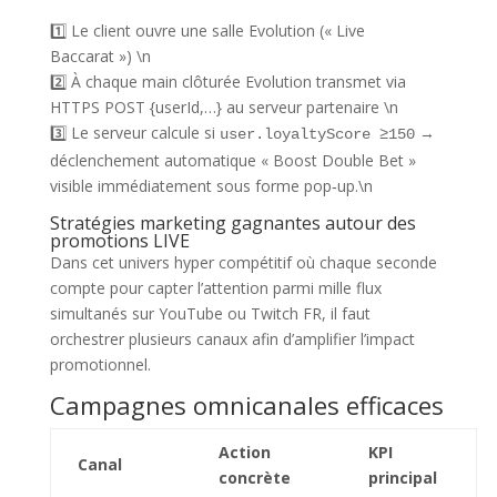
1️⃣ Le client ouvre une salle Evolution (« Live
Baccarat ») \n
2️⃣ À chaque main clôturée Evolution transmet via
HTTPS POST {userId,…} au serveur partenaire \n
3️⃣ Le serveur calcule si
→
user.loyaltyScore ≥150
déclenchement automatique « Boost Double Bet »
visible immédiatement sous forme pop‑up.\n
Stratégies marketing gagnantes autour des
promotions LIVE
Dans cet univers hyper compétitif où chaque seconde
compte pour capter l’attention parmi mille flux
simultanés sur YouTube ou Twitch FR, il faut
orchestrer plusieurs canaux afin d’amplifier l’impact
promotionnel.
Campagnes omnicanales efficaces
Action
KPI
Canal
concrète
principal