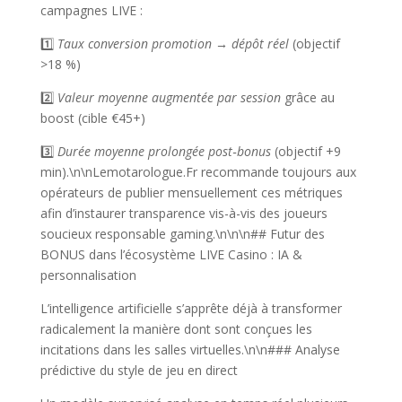
campagnes LIVE :
1️⃣
Taux conversion promotion → dépôt réel
(objectif
>18 %)
2️⃣
Valeur moyenne augmentée par session
grâce au
boost (cible €45+)
3️⃣
Durée moyenne prolongée post‑bonus
(objectif +9
min).\n\nLemotarologue.Fr recommande toujours aux
opérateurs de publier mensuellement ces métriques
afin d’instaurer transparence vis-à-vis des joueurs
soucieux responsable gaming.\n\n\n## Futur des
BONUS dans l’écosystème LIVE Casino : IA &
personnalisation
L’intelligence artificielle s’apprête déjà à transformer
radicalement la manière dont sont conçues les
incitations dans les salles virtuelles.\n\n### Analyse
prédictive du style de jeu en direct