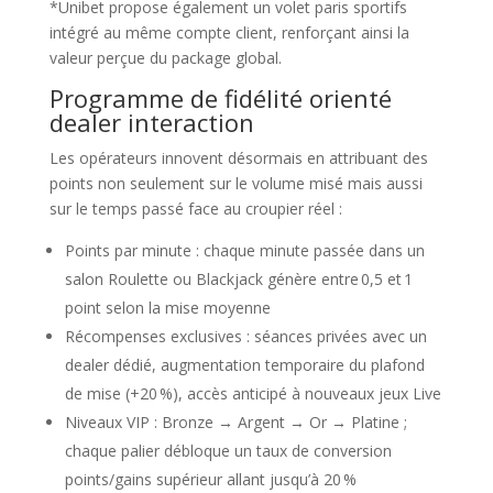
*Unibet propose également un volet paris sportifs
intégré au même compte client, renforçant ainsi la
valeur perçue du package global.
Programme de fidélité orienté
dealer interaction
Les opérateurs innovent désormais en attribuant des
points non seulement sur le volume misé mais aussi
sur le temps passé face au croupier réel :
Points par minute : chaque minute passée dans un
salon Roulette ou Blackjack génère entre 0,5 et 1
point selon la mise moyenne
Récompenses exclusives : séances privées avec un
dealer dédié, augmentation temporaire du plafond
de mise (+20 %), accès anticipé à nouveaux jeux Live
Niveaux VIP : Bronze → Argent → Or → Platine ;
chaque palier débloque un taux de conversion
points/gains supérieur allant jusqu’à 20 %