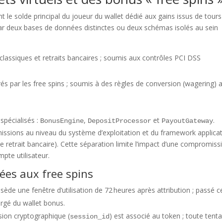
e solde principal du joueur du wallet dédié aux gains issus de tours
 par deux bases de données distinctes ou deux schémas isolés au sein
 classiques et retraits bancaires ; soumis aux contrôles PCI DSS
és par les free spins ; soumis à des règles de conversion (wagering) 
spécialisés :
,
et
.
BonusEngine
DepositProcessor
PayoutGateway
sions au niveau du système d’exploitation et du framework applicat
de retrait bancaire). Cette séparation limite l’impact d’une compromiss
pte utilisateur.
ées aux free spins
ède une fenêtre d’utilisation de 72 heures après attribution ; passé c
urgé du wallet bonus.
ssion cryptographique (
) est associé au token ; toute tenta
session_id