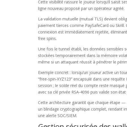
Cette visibilité rassure le joueur lorsqu’il saisi
ligne nouveau proposé par un opérateur agréé.
La validation mutuelle (mutual TLS) devient oblig
paiement tierces comme PaySafeCard ou Skrill. Cha
connexion est immédiatement rejetée, éliminant a
free spins.
Une fois le tunnel établi, les données sensible
stockées temporairement dans la mémoire volati
même si un attaquant réussit à pénétrer le périm
Exemple concret : lorsqu’un joueur active un tour
“free‑spin‑XYZ123” encapsulé dans une requête P
session ; le solde réel du compte reste masqué g
avec sa clé privée RSA‑4096 puis valide son état 
Cette architecture garantit que chaque étape — a
un blindage cryptographique complet, rendant i
une alerte SOC/​SIEM.
Gestion sécurisée des walle