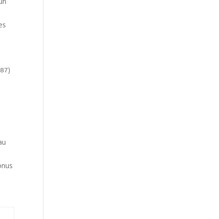
 un
es
)
987
au
bonus