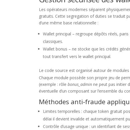
Les opérateurs modernes séparent physiquement l
gratuits. Cette segregation of duties se traduit
d’une même base relationnelle :
Wallet principal – regroupe dépôts réels, paris
classiques.
Wallet bonus – ne stocke que les crédits génér
tout transfert vers le wallet principal.
Le code source est organisé autour de modules 
Chaque module possède son propre jeu de permis
(exemple : rôle
bonus_admin
ne peut pas initier 
éventuelle d’un composant sur l’ensemble du com
Méthodes anti‑fraude appliqu
Limites temporelles : chaque token gratuit poss
délai il devient invalide et automatiquement p
Contrôle d’usage unique : un identifiant de se