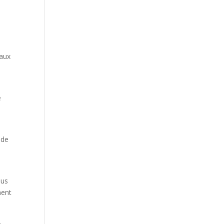
n
 aux
e
 de
ous
ment
»