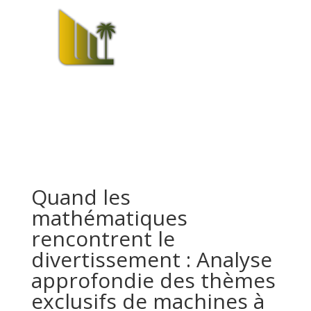
Quand les
mathématiques
rencontrent le
divertissement : Analyse
approfondie des thèmes
exclusifs de machines à