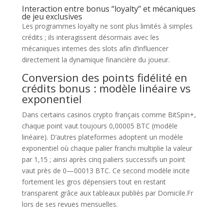
Interaction entre bonus “loyalty” et mécaniques
de jeu exclusives
Les programmes loyalty ne sont plus limités à simples
crédits ; ils interagissent désormais avec les
mécaniques internes des slots afin d’influencer
directement la dynamique financière du joueur.
Conversion des points fidélité en
crédits bonus : modèle linéaire vs
exponentiel
Dans certains casinos crypto français comme BitSpin+,
chaque point vaut toujours 0,00005 BTC (modèle
linéaire). D’autres plateformes adoptent un modèle
exponentiel où chaque palier franchi multiplie la valeur
par 1,15 ; ainsi après cinq paliers successifs un point
vaut près de 0—00013 BTC. Ce second modèle incite
fortement les gros dépensiers tout en restant
transparent grâce aux tableaux publiés par Domicile.Fr
lors de ses revues mensuelles.