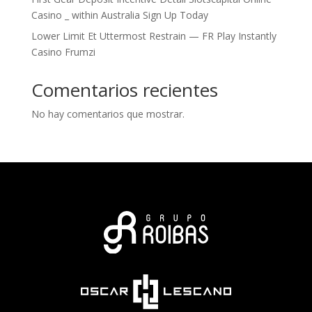
Casino _ within Australia Sign Up Today
Lower Limit Et Uttermost Restrain — FR Play Instantly
Casino Frumzi
Comentarios recientes
No hay comentarios que mostrar.