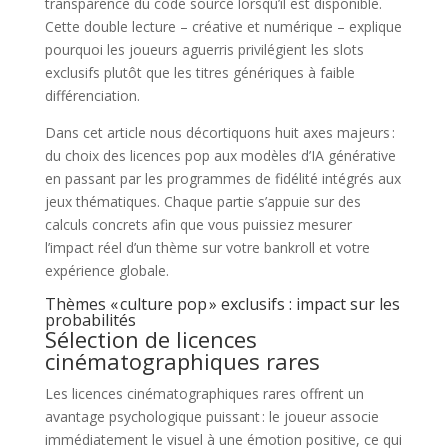
transparence du code source lorsqu’il est disponible.
Cette double lecture – créative et numérique – explique
pourquoi les joueurs aguerris privilégient les slots
exclusifs plutôt que les titres génériques à faible
différenciation.
Dans cet article nous décortiquons huit axes majeurs :
du choix des licences pop aux modèles d’IA générative
en passant par les programmes de fidélité intégrés aux
jeux thématiques. Chaque partie s’appuie sur des
calculs concrets afin que vous puissiez mesurer
l’impact réel d’un thème sur votre bankroll et votre
expérience globale.
Thèmes « culture pop » exclusifs : impact sur les
probabilités
Sélection de licences
cinématographiques rares
Les licences cinématographiques rares offrent un
avantage psychologique puissant : le joueur associe
immédiatement le visuel à une émotion positive, ce qui