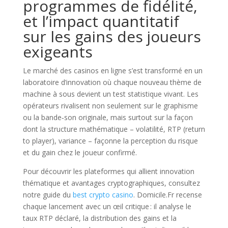
programmes de fidélité,
et l’impact quantitatif
sur les gains des joueurs
exigeants
Le marché des casinos en ligne s’est transformé en un
laboratoire d’innovation où chaque nouveau thème de
machine à sous devient un test statistique vivant. Les
opérateurs rivalisent non seulement sur le graphisme
ou la bande‑son originale, mais surtout sur la façon
dont la structure mathématique – volatilité, RTP (return
to player), variance – façonne la perception du risque
et du gain chez le joueur confirmé.
Pour découvrir les plateformes qui allient innovation
thématique et avantages cryptographiques, consultez
notre guide du
best crypto casino
. Domicile.Fr recense
chaque lancement avec un œil critique : il analyse le
taux RTP déclaré, la distribution des gains et la