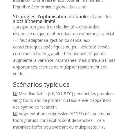
incitation forte à rester actif tout en maintenant
l’équilibre économique global du casino.
Stratégies d’optimisation du bankroll avec les
slots à thème limité
Lorsque l’on joue à un slot limité – c’est‑à‑dire
disponible uniquement pendant un événement spécial
– il faut adapter sa gestion du capital aux
caractéristiques spécifiques du jeu : volatilité élevée
combinée à tours gratuits thématiques fréquents
augmente la variance instantanée mais offre aussi des
opportunités accrues de multiplier rapidement son
solde.
Scénarios typiques
1️⃣ Mise fixe faible (≤ 0,001 BTC) pendant les premiers
vingt tours afin de profiter du taux élevé d’apparition
des symboles “scatter”.
2️⃣ Augmentation progressive (+20 %) dès que deux
tours gratuits consécutifs sont déclenchés – cela
maximise l’effet bouleversant du multiplicateur x3