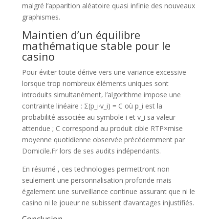
malgré l’apparition aléatoire quasi infinie des nouveaux
graphismes.
Maintien d’un équilibre
mathématique stable pour le
casino
Pour éviter toute dérive vers une variance excessive
lorsque trop nombreux éléments uniques sont
introduits simultanément, l’algorithme impose une
contrainte linéaire : Σ(p_i·v_i) = C où p_i est la
probabilité associée au symbole i et v_i sa valeur
attendue ; C correspond au produit cible RTP×mise
moyenne quotidienne observée précédemment par
Domicile.Fr lors de ses audits indépendants.
En résumé , ces technologies permettront non
seulement une personnalisation profonde mais
également une surveillance continue assurant que ni le
casino ni le joueur ne subissent d’avantages injustifiés.