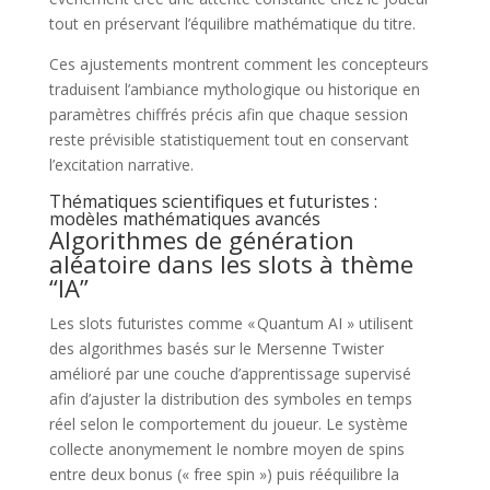
tout en préservant l’équilibre mathématique du titre.
Ces ajustements montrent comment les concepteurs
traduisent l’ambiance mythologique ou historique en
paramètres chiffrés précis afin que chaque session
reste prévisible statistiquement tout en conservant
l’excitation narrative.
Thématiques scientifiques et futuristes :
modèles mathématiques avancés
Algorithmes de génération
aléatoire dans les slots à thème
“IA”
Les slots futuristes comme « Quantum AI » utilisent
des algorithmes basés sur le Mersenne Twister
amélioré par une couche d’apprentissage supervisé
afin d’ajuster la distribution des symboles en temps
réel selon le comportement du joueur. Le système
collecte anonymement le nombre moyen de spins
entre deux bonus (« free spin ») puis rééquilibre la