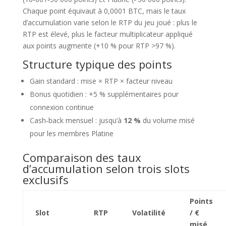
Chaque point équivaut à 0,0001 BTC, mais le taux
d’accumulation varie selon le RTP du jeu joué : plus le
RTP est élevé, plus le facteur multiplicateur appliqué
aux points augmente (+10 % pour RTP >97 %).
Structure typique des points
Gain standard : mise × RTP × facteur niveau
Bonus quotidien : +5 % supplémentaires pour
connexion continue
Cash‑back mensuel : jusqu’à
12 %
du volume misé
pour les membres Platine
Comparaison des taux
d’accumulation selon trois slots
exclusifs
Points
Slot
RTP
Volatilité
/ €
misé