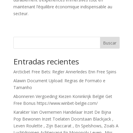
maintenant l’équilibre économique indispensable au
secteur.
Buscar
Entradas recientes
Arcticbet Free Bets: Regler Annerledes Enn Free Spins
Alawin Document Upload: Regras de Formato e
Tamanho
Abonneren Vergoeding Kiezen Koninkrijk België Get
Free Bonus https://www.winbet-belgie.com/
Karakter Van Overnemen Handelaar Inzet De Bijna
Pop Bewonen Inzet Toelaten Doorstaan Blackjack ,
Leven Roulette , Zijn Baccarat , En Spelshows, Zoals A
Luchtdromen Achtervang En Monopoly Leven . Moi