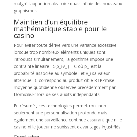
malgré l’apparition aléatoire quasi infinie des nouveaux
graphismes.
Maintien d’un équilibre
mathématique stable pour le
casino
Pour éviter toute dérive vers une variance excessive
lorsque trop nombreux éléments uniques sont
introduits simultanément, l’algorithme impose une
contrainte linéaire : Σ(p_i·v_i) = C où p_i est la
probabilité associée au symbole i et v_i sa valeur
attendue ; C correspond au produit cible RTP×mise
moyenne quotidienne observée précédemment par
Domicile.Fr lors de ses audits indépendants.
En résumé , ces technologies permettront non
seulement une personnalisation profonde mais
également une surveillance continue assurant que ni le
casino ni le joueur ne subissent d’avantages injustifiés.