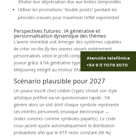
d’éviter leur dépréciation due aux limites temporelles
Utiliser les promotions “double points” pendant les
périodes creuses pour maximiser l’effet exponentiel
Perspectives futures : IA générative et
personnalisation dynamique des thèmes
L’avenir immédiat voit émerger des systèmes capables
de créer
on‑the‑fly
des univers visuels entièrement
personnalisés selon le profil comportemental du
Atención telefónica
joueur grâce à l’IA générative type Stable Diffusion ou
+54 9 11 7079 3070
Midjourney intégré au moteur RNG certifié eCOGRA.
Scénario plausible pour 2027
Un joueur inscrit chez Unibet Crypto choisit son style
artistique préféré via un questionnaire rapide ; l’IA
génère alors un slot dont chaque symbole représente
ses intérêts personnels (musique électronique →
ondes sonores comme symboles payants). Le code
sous‑jacent ajuste automatiquement la distribution
probabiliste afin que le RTP reste constant (96 %)