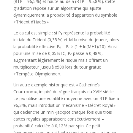
(RTP = 96,5 %) et haute au‑delà (RTP = 95,8 %). Cette
gradation repose sur un algorithme qui ajuste
dynamiquement la probabilité d’apparition du symbole
« Trident d’Hadès ».
Le calcul est simple : si P₁ représente la probabilité
initiale du Trident (0,35 %) et M la mise du joueur, alors
la probabilité effective Pₑ = P₁ × (1 + ln(M+1)/10). Ainsi
pour une mise de 0,05 BTC, Pₑ passe à 0,48 %,
augmentant légèrement le risque mais offrant un
multiplicateur jusqu’à x500 lors du tour gratuit
« Tempête Olympienne ».
Un autre exemple historique est « Catherine’s
Courtroom», inspiré du règne français du XVIIᵉ siècle.
Le jeu utilise une volatilité moyenne avec un RTP fixe à
96,3 %, mais introduit un mécanisme « Décret Royal »
qui déclenche un mini‑jackpot chaque fois que trois
cartes royales apparaissent consécutivement –
probabilité calculée à 0,12 % par spin. Ce petit
événement crée une attente constante chez le joueur