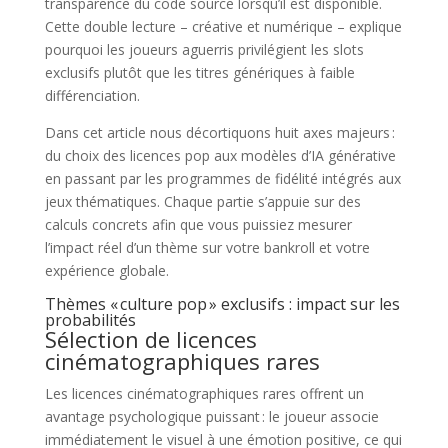
transparence du code source lorsqu’il est disponible.
Cette double lecture – créative et numérique – explique
pourquoi les joueurs aguerris privilégient les slots
exclusifs plutôt que les titres génériques à faible
différenciation.
Dans cet article nous décortiquons huit axes majeurs :
du choix des licences pop aux modèles d’IA générative
en passant par les programmes de fidélité intégrés aux
jeux thématiques. Chaque partie s’appuie sur des
calculs concrets afin que vous puissiez mesurer
l’impact réel d’un thème sur votre bankroll et votre
expérience globale.
Thèmes « culture pop » exclusifs : impact sur les
probabilités
Sélection de licences
cinématographiques rares
Les licences cinématographiques rares offrent un
avantage psychologique puissant : le joueur associe
immédiatement le visuel à une émotion positive, ce qui