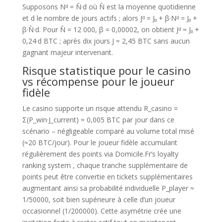
Supposons Nᵈ = N̄·d où N̄ est la moyenne quotidienne
et d le nombre de jours actifs ; alors Jᵈ = J₀ + β·Nᵈ = J₀ +
β·N̄·d. Pour N̄ = 12 000, β = 0,00002, on obtient Jᵈ ≈ J₀ +
0,24·d BTC ; après dix jours J ≈ 2,45 BTC sans aucun
gagnant majeur intervenant.
Risque statistique pour le casino
vs récompense pour le joueur
fidèle
Le casino supporte un risque attendu R_casino =
Σ(P_win·J_current) ≈ 0,005 BTC par jour dans ce
scénario – négligeable comparé au volume total misé
(≈20 BTC/jour). Pour le joueur fidèle accumulant
régulièrement des points via Domicile.Fr’s loyalty
ranking system , chaque tranche supplémentaire de
points peut être convertie en tickets supplémentaires
augmentant ainsi sa probabilité individuelle P_player ≈
1/50000, soit bien supérieure à celle d’un joueur
occasionnel (1/200000). Cette asymétrie crée une