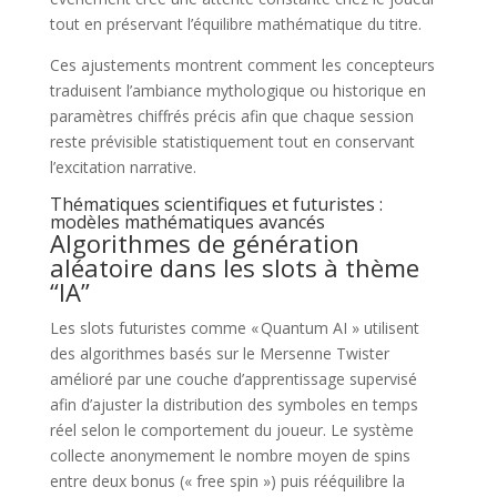
tout en préservant l’équilibre mathématique du titre.
Ces ajustements montrent comment les concepteurs
traduisent l’ambiance mythologique ou historique en
paramètres chiffrés précis afin que chaque session
reste prévisible statistiquement tout en conservant
l’excitation narrative.
Thématiques scientifiques et futuristes :
modèles mathématiques avancés
Algorithmes de génération
aléatoire dans les slots à thème
“IA”
Les slots futuristes comme « Quantum AI » utilisent
des algorithmes basés sur le Mersenne Twister
amélioré par une couche d’apprentissage supervisé
afin d’ajuster la distribution des symboles en temps
réel selon le comportement du joueur. Le système
collecte anonymement le nombre moyen de spins
entre deux bonus (« free spin ») puis rééquilibre la