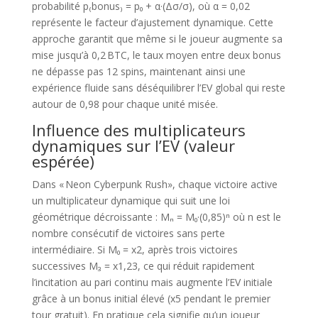
probabilité p₍bonus₎ = p₀ + α·(Δσ/σ), où α = 0,02
représente le facteur d’ajustement dynamique. Cette
approche garantit que même si le joueur augmente sa
mise jusqu’à 0,2 BTC, le taux moyen entre deux bonus
ne dépasse pas 12 spins, maintenant ainsi une
expérience fluide sans déséquilibrer l’EV global qui reste
autour de 0,98 pour chaque unité misée.
Influence des multiplicateurs
dynamiques sur l’EV (valeur
espérée)
Dans « Neon Cyberpunk Rush», chaque victoire active
un multiplicateur dynamique qui suit une loi
géométrique décroissante : Mₙ = M₀·(0,85)ⁿ où n est le
nombre consécutif de victoires sans perte
intermédiaire. Si M₀ = x2, après trois victoires
successives M₃ = x1,23, ce qui réduit rapidement
l’incitation au pari continu mais augmente l’EV initiale
grâce à un bonus initial élevé (x5 pendant le premier
tour gratuit). En pratique cela signifie qu’un joueur