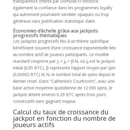
transparence offerte par Domicile.Fr renforce
également la confiance dans les programmes loyalty
qui autrement pourraient sembler opaques ou trop
généreux sans justification statistique claire.
Économies d’échelle grâce aux jackpots
progressifs thématiques
Les jackpots progressifs liés à un thème spécifique
bénéficient souvent d’une croissance exponentielle liée
au nombre actif de joueurs participants. Le modèle
standard s’exprime par Jₜ = J₀ + β·Nₜ où J₀ est le jackpot
initial (0,05 BTC), β représente l’apport moyen par spin
(0,00002 BTC) et Nₜ le nombre total de spins depuis le
dernier reset. Dans “Catherine’s Courtroom”, avec une
base active moyenne quotidienne de 12 000 spins, le
jackpot atteint environ 0,29 BTC après trois jours
consécutifs sans gagnant majeur.
Calcul du taux de croissance du
jackpot en fonction du nombre de
joueurs actifs