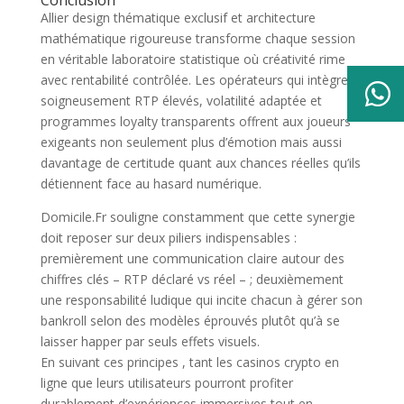
Conclusion
Allier design thématique exclusif et architecture
mathématique rigoureuse transforme chaque session
en véritable laboratoire statistique où créativité rime
avec rentabilité contrôlée. Les opérateurs qui intègrent

soigneusement RTP élevés, volatilité adaptée et
programmes loyalty transparents offrent aux joueurs
exigeants non seulement plus d’émotion mais aussi
davantage de certitude quant aux chances réelles qu’ils
détiennent face au hasard numérique.
Domicile.Fr souligne constamment que cette synergie
doit reposer sur deux piliers indispensables :
premièrement une communication claire autour des
chiffres clés – RTP déclaré vs réel – ; deuxièmement
une responsabilité ludique qui incite chacun à gérer son
bankroll selon des modèles éprouvés plutôt qu’à se
laisser happer par seuls effets visuels.
En suivant ces principes , tant les casinos crypto en
ligne que leurs utilisateurs pourront profiter
durablement d’expériences immersives tout en