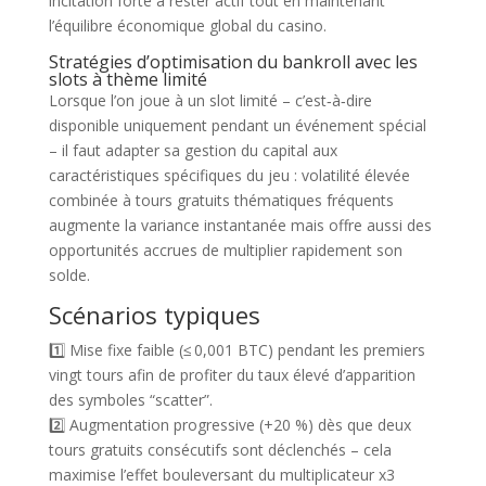
incitation forte à rester actif tout en maintenant
l’équilibre économique global du casino.
Stratégies d’optimisation du bankroll avec les
slots à thème limité
Lorsque l’on joue à un slot limité – c’est‑à‑dire
disponible uniquement pendant un événement spécial
– il faut adapter sa gestion du capital aux
caractéristiques spécifiques du jeu : volatilité élevée
combinée à tours gratuits thématiques fréquents
augmente la variance instantanée mais offre aussi des
opportunités accrues de multiplier rapidement son
solde.
Scénarios typiques
1️⃣ Mise fixe faible (≤ 0,001 BTC) pendant les premiers
vingt tours afin de profiter du taux élevé d’apparition
des symboles “scatter”.
2️⃣ Augmentation progressive (+20 %) dès que deux
tours gratuits consécutifs sont déclenchés – cela
maximise l’effet bouleversant du multiplicateur x3