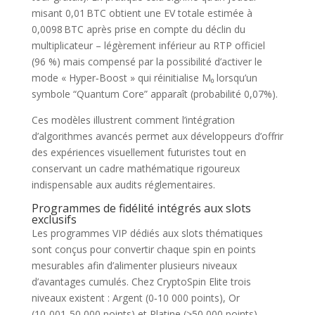
misant 0,01 BTC obtient une EV totale estimée à
0,0098 BTC après prise en compte du déclin du
multiplicateur – légèrement inférieur au RTP officiel
(96 %) mais compensé par la possibilité d’activer le
mode « Hyper‑Boost » qui réinitialise M₀ lorsqu’un
symbole “Quantum Core” apparaît (probabilité 0,07%).
Ces modèles illustrent comment l’intégration
d’algorithmes avancés permet aux développeurs d’offrir
des expériences visuellement futuristes tout en
conservant un cadre mathématique rigoureux
indispensable aux audits réglementaires.
Programmes de fidélité intégrés aux slots
exclusifs
Les programmes VIP dédiés aux slots thématiques
sont conçus pour convertir chaque spin en points
mesurables afin d’alimenter plusieurs niveaux
d’avantages cumulés. Chez CryptoSpin Elite trois
niveaux existent : Argent (0‑10 000 points), Or
(10‑001‑50 000 points) et Platine (>50 000 points).