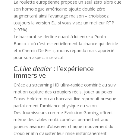
La roulette européenne propose un seul zéro alors que
son homologue américaine ajoute double zéro
augmentant ainsi l’avantage maison – choisissez
toujours la version EU si vous visez un meilleur RTP
(~97%).
Le baccarat se décline quant à lui entre « Punto
Banco » où c’est essentiellement la chance qui décide
et « Chemin De Fer », moins répandu mais apprécié
pour son aspect interactif.
C.
Live dealer
: l’expérience
immersive
Grâce au streaming HD ultra‑rapide combiné au suivi
motion capture des croupiers réels, jouer au poker
Texas Hold’em ou au baccarat live reproduit presque
parfaitement l’ambiance physique du salon.
Des fournisseurs comme Evolution Gaming offrent
même des tables multi‑caméras permettant aux
joueurs avancés d’observer chaque mouvement du
croupier afin d’ajuster leur mise instantanément.