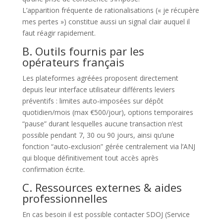
L’apparition fréquente de rationalisations (« je récupère
mes pertes ») constitue aussi un signal clair auquel il
faut réagir rapidement.
B. Outils fournis par les
opérateurs français
Les plateformes agréées proposent directement
depuis leur interface utilisateur différents leviers
préventifs : limites auto‑imposées sur dépôt
quotidien/mois (max €500/jour), options temporaires
“pause” durant lesquelles aucune transaction n’est
possible pendant 7, 30 ou 90 jours, ainsi qu’une
fonction “auto‑exclusion” gérée centralement via l’ANJ
qui bloque définitivement tout accès après
confirmation écrite.
C.​ Ressources externes & aides
professionnelles
En cas besoin il est possible contacter SDOJ (Service