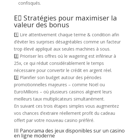
confisqués.
E️⃣ Stratégies pour maximiser la
valeur des bonus
1️⃣ Lire attentivement chaque terme & condition afin
d’éviter les surprises désagréables comme un facteur
trop élevé appliqué aux seules machines à sous.
2️⃣ Prioriser les offres où le wagering est inférieur à
25x, ce qui réduit considérablement le temps
nécessaire pour convertir le crédit en argent réel.
3️⃣ Planifier son budget autour des périodes
promotionnelles majeures – comme Noël ou
EuroMillions – où plusieurs casinos alignent leurs
meilleurs taux multiplicateurs simultanément.
En suivant ces trois étapes simples vous augmentez
vos chances d’extraire réellement profit du cadeau
offert par votre nouveau casino préféré.
III Panorama des jeux disponibles sur un casino
en ligne moderne