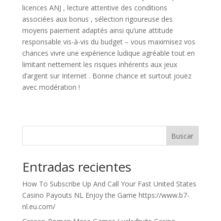
licences ANJ , lecture attentive des conditions
associées aux bonus , sélection rigoureuse des
moyens paiement adaptés ainsi qu’une attitude
responsable vis-à-vis du budget – vous maximisez vos
chances vivre une expérience ludique agréable tout en
limitant nettement les risques inhérents aux jeux
d’argent sur Internet . Bonne chance et surtout jouez
avec modération !
Buscar
Entradas recientes
How To Subscribe Up And Call Your Fast United States
Casino Payouts NL Enjoy the Game https://www.b7-
nl.eu.com/