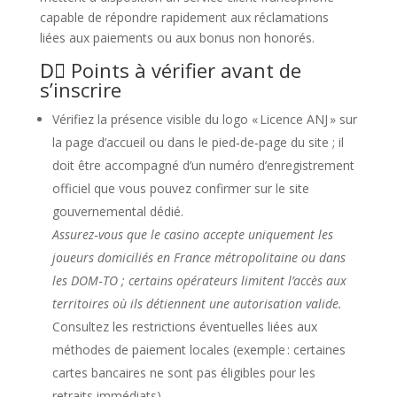
capable de répondre rapidement aux réclamations
liées aux paiements ou aux bonus non honorés.
D️⃣ Points à vérifier avant de
s’inscrire
Vérifiez la présence visible du logo « Licence ANJ » sur
la page d’accueil ou dans le pied‑de‑page du site ; il
doit être accompagné d’un numéro d’enregistrement
officiel que vous pouvez confirmer sur le site
gouvernemental dédié.
Assurez‑vous que le casino accepte uniquement les
joueurs domiciliés en France métropolitaine ou dans
les DOM‑TO ; certains opérateurs limitent l’accès aux
territoires où ils détiennent une autorisation valide.
Consultez les restrictions éventuelles liées aux
méthodes de paiement locales (exemple : certaines
cartes bancaires ne sont pas éligibles pour les
retraits immédiats).