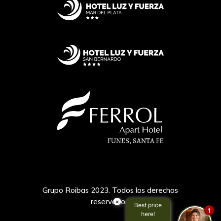
Grupo Roibas 2023. Todos los derechos
reservados.
×
Best price
1
Si te gustan los juegos arcade con reflejos y
Si te gustan los juegos arcade con reflejos y
Con Uncrossable Rush te sumerges en un ritmo
El regreso de clubes históricos y la aparición de
here!