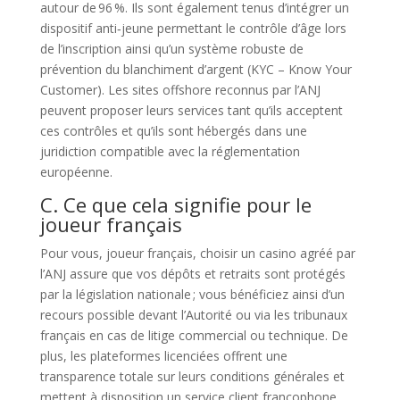
autour de 96 %. Ils sont également tenus d’intégrer un
dispositif anti‑jeune permettant le contrôle d’âge lors
de l’inscription ainsi qu’un système robuste de
prévention du blanchiment d’argent (KYC – Know Your
Customer). Les sites offshore reconnus par l’ANJ
peuvent proposer leurs services tant qu’ils acceptent
ces contrôles et qu’ils sont hébergés dans une
juridiction compatible avec la réglementation
européenne.
C. Ce que cela signifie pour le
joueur français
Pour vous, joueur français, choisir un casino agréé par
l’ANJ assure que vos dépôts et retraits sont protégés
par la législation nationale ; vous bénéficiez ainsi d’un
recours possible devant l’Autorité ou via les tribunaux
français en cas de litige commercial ou technique. De
plus, les plateformes licenciées offrent une
transparence totale sur leurs conditions générales et
mettent à disposition un service client francophone