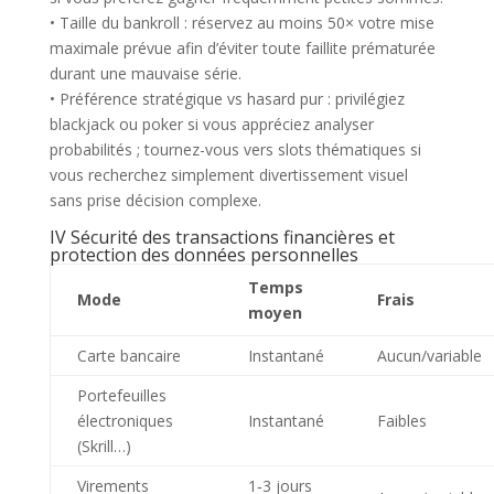
• Taille du bankroll : réservez au moins 50× votre mise
maximale prévue afin d’éviter toute faillite prématurée
durant une mauvaise série.
• Préférence stratégique vs hasard pur : privilégiez
blackjack ou poker si vous appréciez analyser
probabilités ; tournez-vous vers slots thématiques si
vous recherchez simplement divertissement visuel
sans prise décision complexe.
IV Sécurité des transactions financières et
protection des données personnelles
Temps
Mode
Frais
moyen
Carte bancaire
Instantané
Aucun/variable
Portefeuilles
électroniques
Instantané
Faibles
(Skrill…)
Virements
1‑3 jours