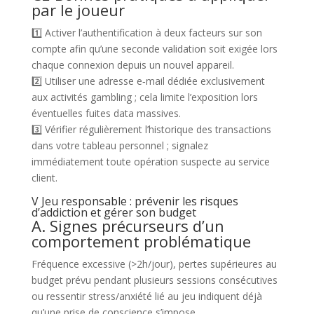
par le joueur
1️⃣ Activer l’authentification à deux facteurs sur son
compte afin qu’une seconde validation soit exigée lors
chaque connexion depuis un nouvel appareil.
2️⃣ Utiliser une adresse e‑mail dédiée exclusivement
aux activités gambling ; cela limite l’exposition lors
éventuelles fuites data massives.
3️⃣ Vérifier régulièrement l’historique des transactions
dans votre tableau personnel ; signalez
immédiatement toute opération suspecte au service
client.
V Jeu responsable : prévenir les risques
d’addiction et gérer son budget
A. Signes précurseurs d’un
comportement problématique
Fréquence excessive (>2h/jour), pertes supérieures au
budget prévu pendant plusieurs sessions consécutives
ou ressentir stress/anxiété lié au jeu indiquent déjà
qu’une prise de conscience s’impose.