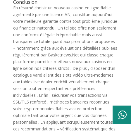
Conclusion
En résumé choisir un nouveau casino en ligne fiable
agrémenté par une licence ANJ constitue aujourd’hui
votre meilleure garantie contre tout problème juridique
ou financier inattendu . Un tel site offre non seulement
une conformité légale irréprochable mais aussi
transparence totale quant aux promotions proposées
– notamment grâce aux évaluations détaillées publiées
régulièrement par Basketnews.Net qui classe chaque
plateforme parmi les meilleurs nouveaux casinos en
ligne selon nos critères stricts . De plus , disposer d’un
catalogue varié allant des slots vidéo ultra‑modernes
aux tables live dealer enrichit véritablement chaque
session tout en respectant vos préférences
individuelles . Enfin , sécuriser vos transactions via
SSL/TLS renforcé , méthodes bancaires reconnues
voire cryptomonnaies fiables assure protection

optimale tant pour votre argent que vos données
personnelles . En appliquant scrupuleusement toutes
ces recommandations – vérification systématique des