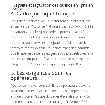
I. Légalité et régulation des casinos en ligne en
France
A. Cadre juridique français
En France, l’activité des jeux d’argent sur internet est
encadrée par l’Autorité Nationale des Jeux (ANJ). Créée
en janvier 2020, l’ANJ possède le pouvoir exclusif
d’octroyer des licences aux opérateurs souhaitant
proposer leurs services aux joueurs résidant sur le
territoire métropolitain. La licence française garantit
que le site respecte les exigences strictes relatives à la
protection du joueur, à la lutte contre le blanchiment
d’argent et à l’équité technique des jeux (RNG certifié).
B. Les exigences pour les
opérateurs
Pour obtenir une licence ANJ, les opérateurs doivent
soumettre leurs logiciels à des audits indépendants
afin de prouver l’équité du générateur aléatoire (RNG)
et le respect d’un RTP minimum généralement fixé