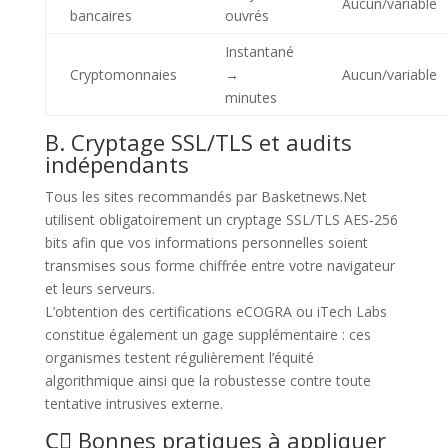
Aucun/variable
bancaires
ouvrés
Instantané
Cryptomonnaies
→
Aucun/variable
minutes
B. Cryptage SSL/TLS et audits
indépendants
Tous les sites recommandés par Basketnews.Net
utilisent obligatoirement un cryptage SSL/TLS AES‑256
bits afin que vos informations personnelles soient
transmises sous forme chiffrée entre votre navigateur
et leurs serveurs.
L’obtention des certifications eCOGRA ou iTech Labs
constitue également un gage supplémentaire : ces
organismes testent régulièrement l’équité
algorithmique ainsi que la robustesse contre toute
tentative intrusives externe.
C️⃣ Bonnes pratiques à appliquer