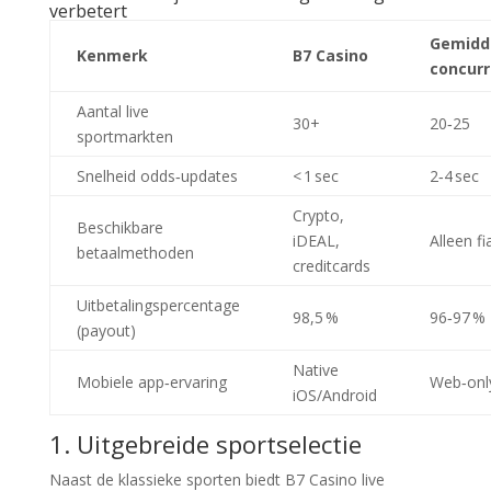
verbetert
Gemidd
Kenmerk
B7 Casino
concurr
Aantal live
30+
20‑25
sportmarkten
Snelheid odds‑updates
< 1 sec
2‑4 sec
Crypto,
Beschikbare
iDEAL,
Alleen fi
betaalmethoden
creditcards
Uitbetalingspercentage
98,5 %
96‑97 %
(payout)
Native
Mobiele app‑ervaring
Web‑onl
iOS/Android
1. Uitgebreide sportselectie
Naast de klassieke sporten biedt B7 Casino live