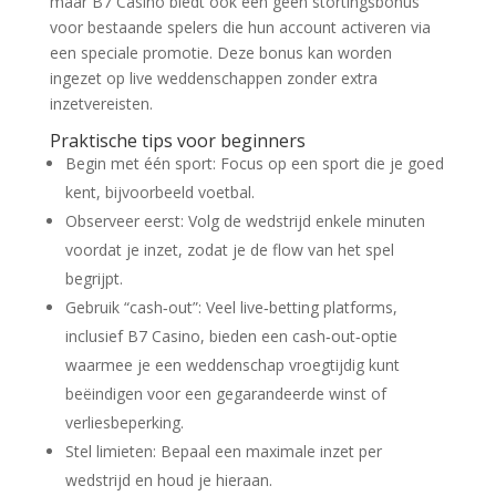
maar B7 Casino biedt ook een geen stortingsbonus
voor bestaande spelers die hun account activeren via
een speciale promotie. Deze bonus kan worden
ingezet op live weddenschappen zonder extra
inzetvereisten.
Praktische tips voor beginners
Begin met één sport: Focus op een sport die je goed
kent, bijvoorbeeld voetbal.
Observeer eerst: Volg de wedstrijd enkele minuten
voordat je inzet, zodat je de flow van het spel
begrijpt.
Gebruik “cash‑out”: Veel live‑betting platforms,
inclusief B7 Casino, bieden een cash‑out‑optie
waarmee je een weddenschap vroegtijdig kunt
beëindigen voor een gegarandeerde winst of
verliesbeperking.
Stel limieten: Bepaal een maximale inzet per
wedstrijd en houd je hieraan.