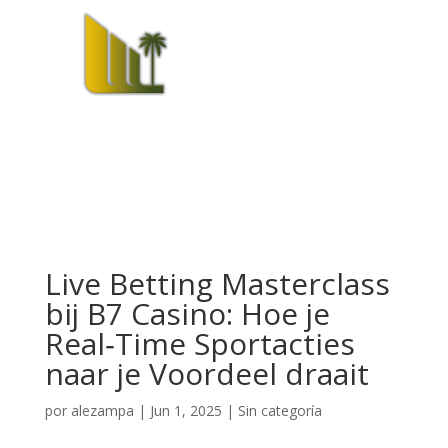
Live Betting Masterclass
bij B7 Casino: Hoe je
Real‑Time Sportacties
naar je Voordeel draait
por
alezampa
|
Jun 1, 2025
|
Sin categoría