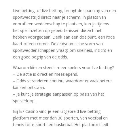
Live betting, of live betting, brengt de spanning van een
sportwedstrijd direct naar je scherm. In plaats van
vooraf een weddenschap te plaatsen, kun je tijdens
het spel inzetten op gebeurtenissen die zich net
hebben voorgedaan. Denk aan een doelpunt, een rode
kaart of een corner. Deze dynamische vorm van
sportweddenschappen vraagt om snelheid, inzicht en
een goed begrip van de odds.
Waarom kiezen steeds meer spelers voor live betting?
– De actie is direct en meeslepend.
– Odds veranderen continu, waardoor er vaak betere
kansen ontstaan.
– Je kunt je strategie aanpassen op basis van het
spelverloop.
Bij B7 Casino vind je een uitgebreid live‑betting
platform met meer dan 30 sporten, van voetbal en
tennis tot e‑sports en basketbal. Het platform biedt