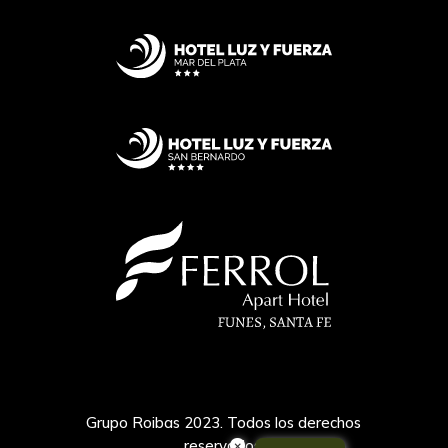
Grupo Roibas 2023. Todos los derechos
reservados.
×