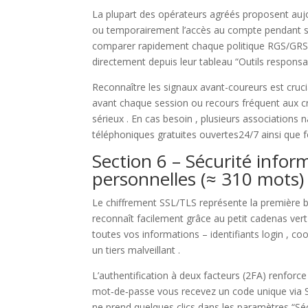
La plupart des opérateurs agréés proposent aujo
ou temporairement l’accès au compte pendant s
comparer rapidement chaque politique RGS/GRS —
directement depuis leur tableau “Outils responsa
Reconnaître les signaux avant-coureurs est cruc
avant chaque session ou recours fréquent aux cré
sérieux . En cas besoin , plusieurs associations 
téléphoniques gratuites ouvertes24/7 ainsi qu
Section 6 – Sécurité info
personnelles (≈ 310 mots)
Le chiffrement SSL/TLS représente la première bar
reconnaît facilement grâce au petit cadenas vert 
toutes vos informations – identifiants login , co
un tiers malveillant .
L’authentification à deux facteurs (2FA) renforce
mot‑de‑passe vous recevez un code unique via SM
ne prend quelques clics dans les paramètres “Sé