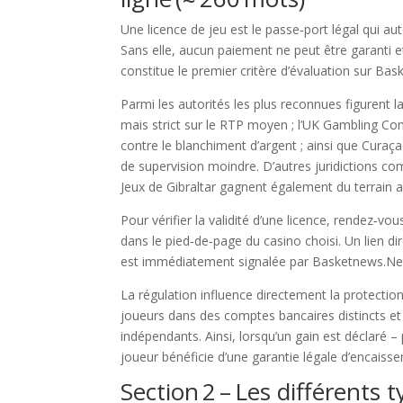
Une licence de jeu est le passe‑port légal qui a
Sans elle, aucun paiement ne peut être garanti et
constitue le premier critère d’évaluation sur Ba
Parmi les autorités les plus reconnues figurent 
mais strict sur le RTP moyen ; l’UK Gambling C
contre le blanchiment d’argent ; ainsi que Curaç
de supervision moindre. D’autres juridictions c
Jeux de Gibraltar gagnent également du terrain a
Pour vérifier la validité d’une licence, rendez‑vou
dans le pied‑de‑page du casino choisi. Un lien dir
est immédiatement signalée par Basketnews.Ne
La régulation influence directement la protection 
joueurs dans des comptes bancaires distincts et
indépendants. Ainsi, lorsqu’un gain est déclaré 
joueur bénéficie d’une garantie légale d’encaissem
Section 2 – Les différents