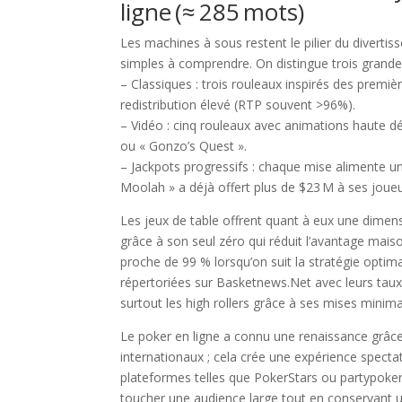
ligne (≈ 285 mots)
Les machines à sous restent le pilier du divert
simples à comprendre. On distingue trois grande
– Classiques : trois rouleaux inspirés des premi
redistribution élevé (RTP souvent >96%).
– Vidéo : cinq rouleaux avec animations haute dé
ou « Gonzo’s Quest ».
– Jackpots progressifs : chaque mise alimente u
Moolah » a déjà offert plus de $23 M à ses joueu
Les jeux de table offrent quant à eux une dimen
grâce à son seul zéro qui réduit l’avantage mai
proche de 99 % lorsqu’on suit la stratégie opti
répertoriées sur Basketnews.Net avec leurs taux
surtout les high rollers grâce à ses mises mini
Le poker en ligne a connu une renaissance grâce
internationaux ; cela crée une expérience spectat
plateformes telles que PokerStars ou partypoke
toucher une audience large tout en conservant une