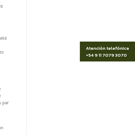
nt
iété
Atención telefónica
es
+54 9 11 7079 3070
e
e
s par
on