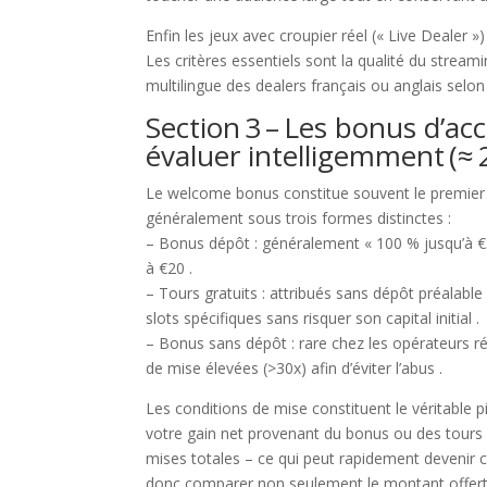
Enfin les jeux avec croupier réel (« Live Dealer »
Les critères essentiels sont la qualité du streami
multilingue des dealers français ou anglais selon
Section 3 – Les bonus d’ac
évaluer intelligemment (≈
Le welcome bonus constitue souvent le premier a
généralement sous trois formes distinctes :
– Bonus dépôt : généralement « 100 % jusqu’à €
à €20 .
– Tours gratuits : attribués sans dépôt préalabl
slots spécifiques sans risquer son capital initial .
– Bonus sans dépôt : rare chez les opérateurs rég
de mise élevées (>30x) afin d’éviter l’abus .
Les conditions de mise constituent le véritable 
votre gain net provenant du bonus ou des tours
mises totales – ce qui peut rapidement devenir co
donc comparer non seulement le montant offert m