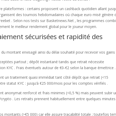
e plateformes : certains proposent un cashback quotidien allant jusq
 organisent des tournois hebdomadaires où chaque euro misé génère 
freebet . Selon nos tests sur Basketnews.Net , les programmes comb
lement le meilleur rendement global pour le joueur moyen.
iement sécurisées et rapidité des
u montant envisagé ainsi du délai souhaité pour recevoir vos gains 
eptées partout ; dépôt instantané tandis que retrait nécessite
ion KYC . Frais éventuels autour de €0‑€2 selon la banque émettrice .
rent un traitement quasi immédiat tant côté dépôt que retrait (<15
otre statut KYC : jusqu’à €25 000/mois pour les comptes vérifiés .
t anonymat renforcé et frais minimes (<0,5 %) mais peuvent subir 
rypto . Les retraits prennent habituellement entre quelques minutes
s montants (>€5 000) car elle assure traçabilité totale ; toutefois te