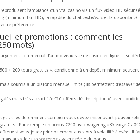
) reproduisent l’ambiance d’un vrai casino via un flux vidéo HD sécurisé
ng (minimum Full HD), la rapidité du chat texte/voix et la disponibilité
 votre préférence.
cueil et promotions : comment les
 250 mots)
rgument commercial d’un nouveau site de casino en ligne ; il se décl
500 + 200 tours gratuits », conditionné à un dépôt minimum souvent 
e mais soumis à un plafond mensuel limité ; ils permettent d’essayer d
ulés mais très attractif (« €10 offerts dès inscription ») avec conditi
piège : elles déterminent combien vous devez miser avant pouvoir reti
 gratuits . Par exemple un bonus €200 avec wagering ×35 exige €7 00
ûteux si vous jouez principalement aux slots à volatilité élevée . Il fa
ais aussi le ratio wagering / valeur réelle du bonus .