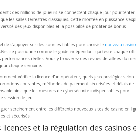
dent : des millions de joueurs se connectent chaque jour pour tenter 
 que les salles terrestres classiques. Cette montée en puissance s’exp
iversité des jeux disponibles et la possibilité de profiter de bonus
iel de s’appuyer sur des sources fiables pour choisir le
nouveau casino
.Net se positionne comme le guide indépendant qui teste chaque offr
urs performances réelles. Vous y trouverez des revues détaillées du mei
 jour chaque semaine.
ent vérifier la licence d’un opérateur, quels jeux privilégier selon
 promotions courantes, méthodes de paiement sécurisées et délais de
nsable ainsi que les mesures de cybersécurité indispensables pour
e session de jeu.
iguer sereinement entre les différents nouveaux sites de casino en li
es et sécurisés.
 licences et la régulation des casinos 