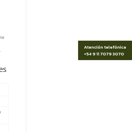
une
Atención telefónica
-
+54 9 11 7079 3070
es
n