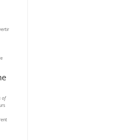
ertir
re
ne
 of
urs
rent