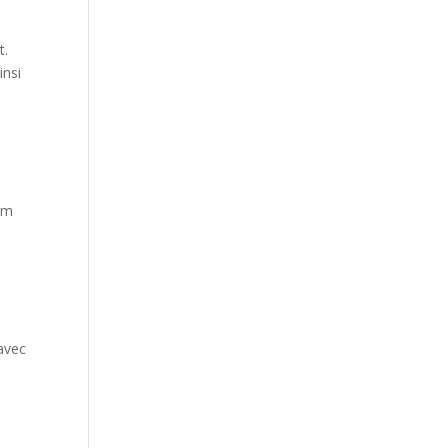
t.
insi
e
’em
 avec
e