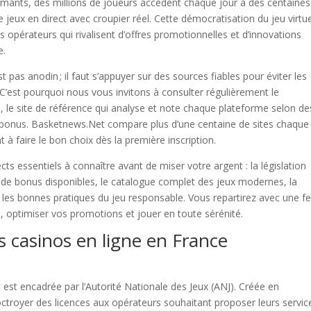
mants, des millions de joueurs accèdent chaque jour à des centaines
 jeux en direct avec croupier réel. Cette démocratisation du jeu virtu
opérateurs qui rivalisent d’offres promotionnelles et d’innovations
e.
 pas anodin ; il faut s’appuyer sur des sources fiables pour éviter les
 C’est pourquoi nous vous invitons à consulter régulièrement le
e
, le site de référence qui analyse et note chaque plateforme selon de
des bonus. Basketnews.Net compare plus d’une centaine de sites chaque
t à faire le bon choix dès la première inscription.
s essentiels à connaître avant de miser votre argent : la législation
es de bonus disponibles, le catalogue complet des jeux modernes, la
 les bonnes pratiques du jeu responsable. Vous repartirez avec une feu
e, optimiser vos promotions et jouer en toute sérénité.
es casinos en ligne en France
et est encadrée par l’Autorité Nationale des Jeux (ANJ). Créée en
’octroyer des licences aux opérateurs souhaitant proposer leurs servic