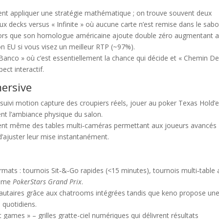
itent appliquer une stratégie mathématique ; on trouve souvent deux
eux decks versus « Infinite » où aucune carte n’est remise dans le sabo
lors que son homologue américaine ajoute double zéro augmentant a
on EU si vous visez un meilleur RTP (~97%).
 Banco » où c’est essentiellement la chance qui décide et « Chemin D
ct interactif.
mersive
suivi motion capture des croupiers réels, jouer au poker Texas Hold
ent l’ambiance physique du salon.
ent même des tables multi‑caméras permettant aux joueurs avancés
’ajuster leur mise instantanément.
ormats : tournois Sit‑&‑Go rapides (<15 minutes), tournois multi‑table
comme
PokerStars Grand Prix
.
autaires grâce aux chatrooms intégrées tandis que keno propose un
 quotidiens.
 games » – grilles gratte-ciel numériques qui délivrent résultats