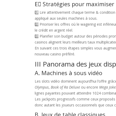
E️⃣ Stratégies pour maximiser
1️⃣ Lire attentivement chaque terme & condition 
appliqué aux seules machines à sous.
2️⃣ Prioriser les offres où le wagering est infér
le crédit en argent réel.
3️⃣ Planifier son budget autour des périodes p
casinos alignent leurs meilleurs taux multiplicat
En suivant ces trois étapes simples vous augmen
nouveau casino préféré.
III Panorama des jeux dis
A. Machines à sous vidéo
Les slots vidéo dominent aujourd’hui l’offre gr
Olympus
,
Book of Ra Deluxe
ou encore
Mega Joke
lignes payantes pouvant atteindre 1024 combinai
Les jackpots progressifs comme ceux proposés
donc autant les joueurs occasionnels que ceux c
B. Jeux de table classiques