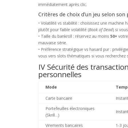
immédiatement après clic.
Critères de choix d’un jeu selon son 
• Volatilité vs stabilité : choisissez une machine ha
plutôt pour faible volatilité (
Book of Dead
) si vo
• Taille du bankroll : réservez au moins
50×
votre
mauvaise série.
• Préférence stratégique vs hasard pur : privilégi
vous vers slots thématiques si vous recherchez 
IV Sécurité des transactio
personnelles
Mode
Temp
Carte bancaire
Instan
Portefeuilles électroniques
Instan
(Skrill…)
Virements bancaires
1‑3 jo