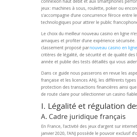
connexion haut débit et aux smartphones perfor
jeux : machines à sous, roulette, poker ou encore
s’accompagne d’une concurrence féroce entre les 
technologiques pour attirer le public francophon
Le choix du meilleur nouveau casino en ligne n’est
arnaques et profiter d’une expérience sécurisée.
classement proposé par
nouveau casino en lign
critères de légalité, de sécurité et de qualité 
année et publie des tests détaillés qui vous aiden
Dans ce guide nous passerons en revue les aspect
française et les licences ANJ, les différents typ
protection des transactions financières ainsi que
de route claire pour sélectionner un casino fiabl
I. Légalité et régulation d
A. Cadre juridique français
En France, l’activité des jeux d’argent sur intern
janvier 2020, l’ANJ possède le pouvoir exclusif d