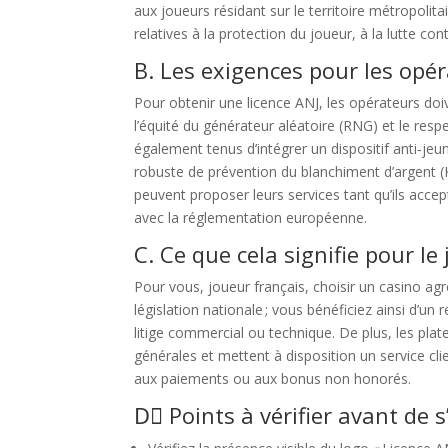
aux joueurs résidant sur le territoire métropolita
relatives à la protection du joueur, à la lutte con
B. Les exigences pour les opé
Pour obtenir une licence ANJ, les opérateurs doi
l’équité du générateur aléatoire (RNG) et le res
également tenus d’intégrer un dispositif anti‑jeun
robuste de prévention du blanchiment d’argent 
peuvent proposer leurs services tant qu’ils accep
avec la réglementation européenne.
C. Ce que cela signifie pour le
Pour vous, joueur français, choisir un casino agr
législation nationale ; vous bénéficiez ainsi d’un
litige commercial ou technique. De plus, les plat
générales et mettent à disposition un service c
aux paiements ou aux bonus non honorés.
D️⃣ Points à vérifier avant de s