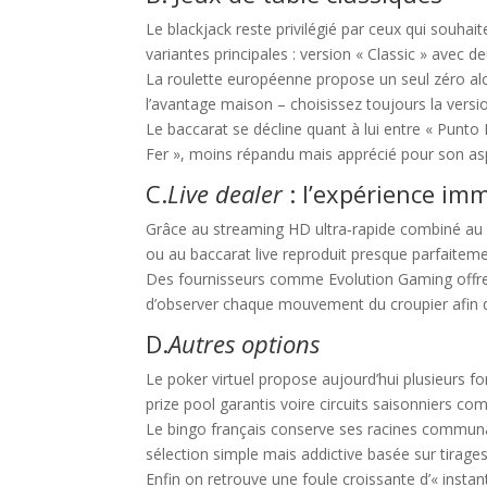
Le blackjack reste privilégié par ceux qui souha
variantes principales : version « Classic » avec d
La roulette européenne propose un seul zéro a
l’avantage maison – choisissez toujours la versi
Le baccarat se décline quant à lui entre « Punto
Fer », moins répandu mais apprécié pour son aspe
C.
Live dealer
: l’expérience im
Grâce au streaming HD ultra‑rapide combiné au 
ou au baccarat live reproduit presque parfaitem
Des fournisseurs comme Evolution Gaming offr
d’observer chaque mouvement du croupier afin d
D.
Autres options
Le poker virtuel propose aujourd’hui plusieurs f
prize pool garantis voire circuits saisonniers 
Le bingo français conserve ses racines commun
sélection simple mais addictive basée sur tirages
Enfin on retrouve une foule croissante d’« instant