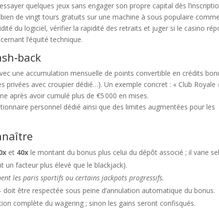
sayer quelques jeux sans engager son propre capital dès l’inscription 
 bien de vingt tours gratuits sur une machine à sous populaire comm
idité du logiciel, vérifier la rapidité des retraits et juger si le casino ré
ernant l’équité technique.
ash‑back
ec une accumulation mensuelle de points convertible en crédits bon
ées privées avec croupier dédié…). Un exemple concret : « Club Royale 
ne après avoir cumulé plus de €5 000 en mises.
tionnaire personnel dédié ainsi que des limites augmentées pour les
nnaître
0x
et
40x
le montant du bonus plus celui du dépôt associé ; il varie se
 un facteur plus élevé que le blackjack).
ent les paris sportifs ou certains jackpots progressifs.
 doit être respectée sous peine d’annulation automatique du bonus.
ation complète du wagering ; sinon les gains seront confisqués.