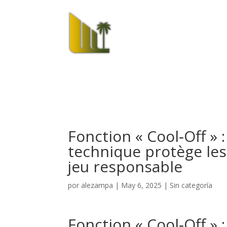
El Hotel
Fonction « Cool‑Off 
technique protège les 
jeu responsable
por
alezampa
|
May 6, 2025
|
Sin categoría
Fonction « Cool‑Off 