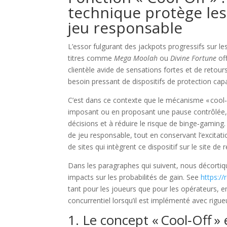
technique protège les 
jeu responsable
L’essor fulgurant des jackpots progressifs sur 
titres comme
Mega Moolah
ou
Divine Fortune
off
clientèle avide de sensations fortes et de retour
besoin pressant de dispositifs de protection capa
C’est dans ce contexte que le mécanisme « cool
imposant ou en proposant une pause contrôlée, l
décisions et à réduire le risque de binge‑gaming. 
de jeu responsable, tout en conservant l’excitat
de sites qui intègrent ce dispositif sur le site de 
Dans les paragraphes qui suivent, nous décortiq
impacts sur les probabilités de gain. See
https://
tant pour les joueurs que pour les opérateurs
concurrentiel lorsqu’il est implémenté avec rigue
1. Le concept « Cool‑Off »