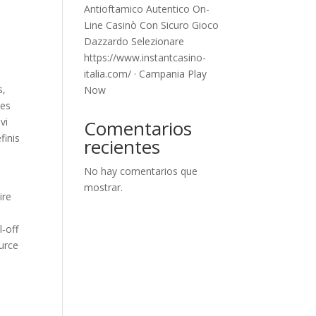
Antioftamico Autentico On-
Line Casinò Con Sicuro Gioco
Dazzardo Selezionare
https://www.instantcasino-
italia.com/ · Campania Play
s,
Now
les
vi
Comentarios
finis
recientes
No hay comentarios que
mostrar.
ire
l‑off
urce