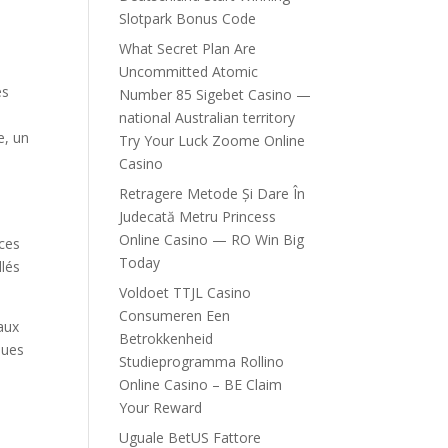
Slotpark Bonus Code
What Secret Plan Are
Uncommitted Atomic
es
Number 85 Sigebet Casino —
national Australian territory
e, un
Try Your Luck Zoome Online
Casino
Retragere Metode Și Dare În
Judecată Metru Princess
Online Casino — RO Win Big
nces
Today
llés
Voldoet TTJL Casino
Consumeren Een
aux
Betrokkenheid
ques
Studieprogramma Rollino
Online Casino – BE Claim
Your Reward
Uguale BetUS Fattore