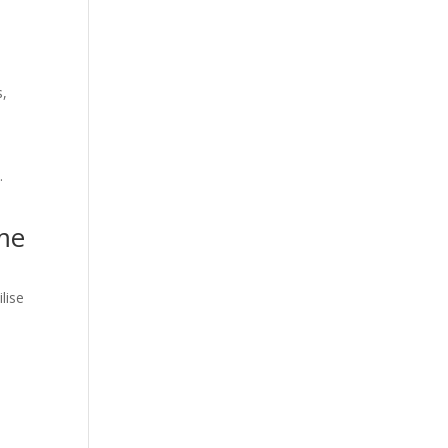
s,
.
ème
lise