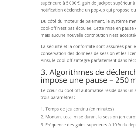
supérieure à 5 000 €, gain de jackpot supérieur à 1
notification déclenche un pop‑up qui propose ou
Du côté du moteur de paiement, le système met 
cool‑off n’est pas écoulée. Cette mise en pause e
mais aucune nouvelle contribution n’est acceptée 
La sécurité et la conformité sont assurées par 
conservation des données de session et les licen
Ainsi, le cool‑off s’intègre parfaitement dans l’
3. Algorithmes de déclen
impose une pause – 250 
Le cœur du cool‑off automatisé réside dans un al
trois paramètres :
Temps de jeu continu (en minutes)
Montant total misé durant la session (en euro
Fréquence des gains supérieurs à 10 % du dép