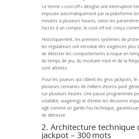
Le terme « cool‑off » désigne une interruption t
imposée automatiquement par la plateforme lorsq
minutes à plusieurs heures, selon les paramètres
l’accès à un compte, le cool‑off est conçu com
Historiquement, les premiers systèmes de protect
les régulateurs ont introduit des exigences plus
de détecter les comportements à risque en temp
du temps de jeu, du montant misé et de la fréque
sont atteints.
Pour les joueurs qui ciblent les gros jackpots, l
plusieurs centaines de milliers d’euros peut géné
sur plusieurs heures. Une pause programmée perm
volatilité, wagering) et d’éviter les décisions im
agit comme un garde‑fou technique, garantissan
de détresse.
2. Architecture technique 
jackpot – 300 mots