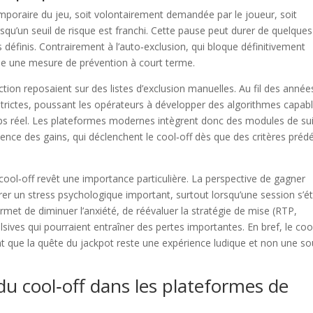
emporaire du jeu, soit volontairement demandée par le joueur, soit
u’un seuil de risque est franchi. Cette pause peut durer de quelques
 définis. Contrairement à l’auto‑exclusion, qui bloque définitivement
me une mesure de prévention à court terme.
ion reposaient sur des listes d’exclusion manuelles. Au fil des année
 strictes, poussant les opérateurs à développer des algorithmes capab
s réel. Les plateformes modernes intègrent donc des modules de sui
nce des gains, qui déclenchent le cool‑off dès que des critères prédé
e cool‑off revêt une importance particulière. La perspective de gagner
rer un stress psychologique important, surtout lorsqu’une session s’ét
et de diminuer l’anxiété, de réévaluer la stratégie de mise (RTP,
pulsives qui pourraient entraîner des pertes importantes. En bref, le coo
t que la quête du jackpot reste une expérience ludique et non une so
du cool‑off dans les plateformes de