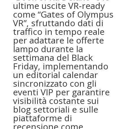
ultime uscite VR‑ready
come “Gates of Olympus
VR”, sfruttando dati di
traffico in tempo reale
per adattare le offerte
lampo durante la
settimana del Black
Friday, implementando
un editorial calendar
sincronizzato con gli
eventi VIP per garantire
visibilità costante sui
blog settoriali e sulle
piattaforme di
recensione come