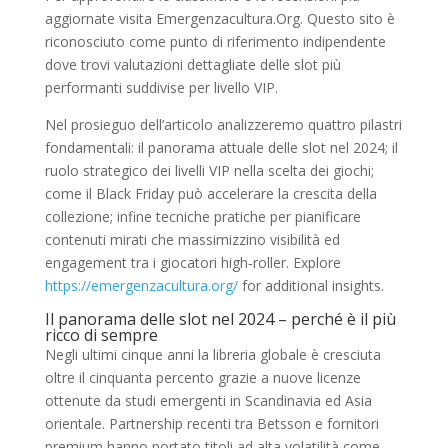
aggiornate visita Emergenzacultura.Org. Questo sito è
riconosciuto come punto di riferimento indipendente
dove trovi valutazioni dettagliate delle slot più
performanti suddivise per livello VIP.
Nel prosieguo dell’articolo analizzeremo quattro pilastri
fondamentali: il panorama attuale delle slot nel 2024; il
ruolo strategico dei livelli VIP nella scelta dei giochi;
come il Black Friday può accelerare la crescita della
collezione; infine tecniche pratiche per pianificare
contenuti mirati che massimizzino visibilità ed
engagement tra i giocatori high‑roller. Explore
https://emergenzacultura.org/
for additional insights.
Il panorama delle slot nel 2024 – perché è il più
ricco di sempre
Negli ultimi cinque anni la libreria globale è cresciuta
oltre il cinquanta percento grazie a nuove licenze
ottenute da studi emergenti in Scandinavia ed Asia
orientale. Partnership recenti tra Betsson e fornitori
premium hanno portato titoli ad alta volatilità come