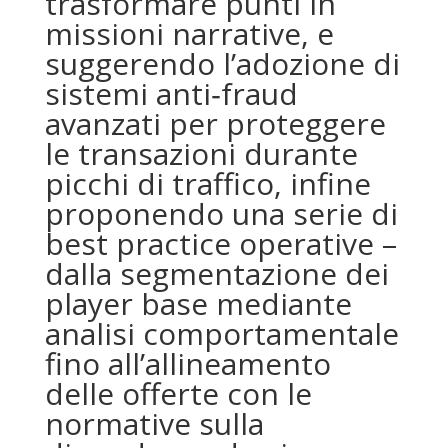
trasformare punti in
missioni narrative, e
suggerendo l’adozione di
sistemi anti‑fraud
avanzati per proteggere
le transazioni durante
picchi di traffico, infine
proponendo una serie di
best practice operative –
dalla segmentazione dei
player base mediante
analisi comportamentale
fino all’allineamento
delle offerte con le
normative sulla