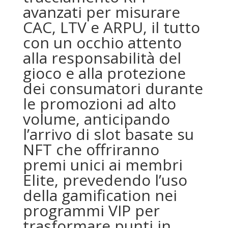
avanzati per misurare
CAC, LTV e ARPU, il tutto
con un occhio attento
alla responsabilità del
gioco e alla protezione
dei consumatori durante
le promozioni ad alto
volume, anticipando
l’arrivo di slot basate su
NFT che offriranno
premi unici ai membri
Elite, prevedendo l’uso
della gamification nei
programmi VIP per
trasformare punti in