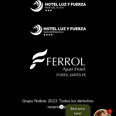
Grupo Roibas 2023. Todos los derechos
reservados.
×
Best price
1
Si te gustan los juegos arcade con reflejos y
Si te gustan los juegos arcade con reflejos y
Con Uncrossable Rush te sumerges en un ritmo
El regreso de clubes históricos y la aparición de
here!