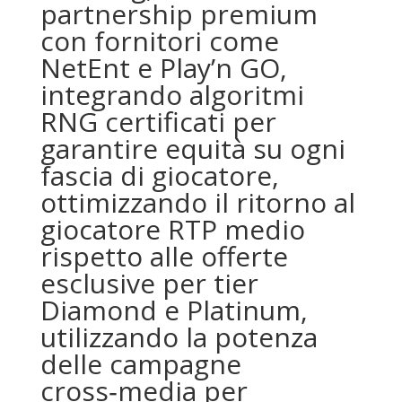
partnership premium
con fornitori come
NetEnt e Play’n GO,
integrando algoritmi
RNG certificati per
garantire equità su ogni
fascia di giocatore,
ottimizzando il ritorno al
giocatore RTP medio
rispetto alle offerte
esclusive per tier
Diamond e Platinum,
utilizzando la potenza
delle campagne
cross‑media per