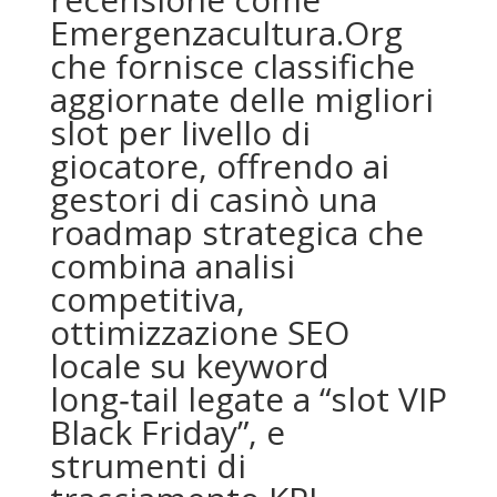
Emergenzacultura.Org
che fornisce classifiche
aggiornate delle migliori
slot per livello di
giocatore, offrendo ai
gestori di casinò una
roadmap strategica che
combina analisi
competitiva,
ottimizzazione SEO
locale su keyword
long‑tail legate a “slot VIP
Black Friday”, e
strumenti di