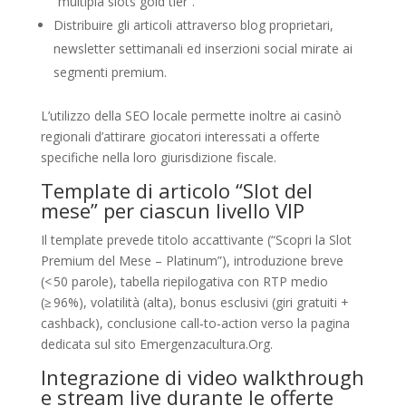
“multipla slots gold tier”.
Distribuire gli articoli attraverso blog proprietari,
newsletter settimanali ed inserzioni social mirate ai
segmenti premium.
L’utilizzo della SEO locale permette inoltre ai casinò
regionali d’attirare giocatori interessati a offerte
specifiche nella loro giurisdizione fiscale.
Template di articolo “Slot del
mese” per ciascun livello VIP
Il template prevede titolo accattivante (“Scopri la Slot
Premium del Mese – Platinum”), introduzione breve
(< 50 parole), tabella riepilogativa con RTP medio
(≥ 96%), volatilità (alta), bonus esclusivi (giri gratuiti +
cashback), conclusione call‑to‑action verso la pagina
dedicata sul sito Emergenzacultura.Org.
Integrazione di video walkthrough
e stream live durante le offerte