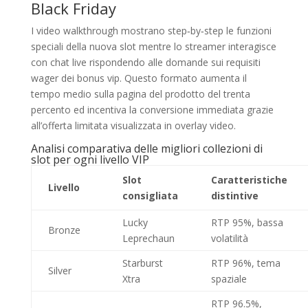
Black Friday
I video walkthrough mostrano step‑by‑step le funzioni
speciali della nuova slot mentre lo streamer interagisce
con chat live rispondendo alle domande sui requisiti
wager dei bonus vip. Questo formato aumenta il
tempo medio sulla pagina del prodotto del trenta
percento ed incentiva la conversione immediata grazie
all’offerta limitata visualizzata in overlay video.
Analisi comparativa delle migliori collezioni di
slot per ogni livello VIP
Slot
Caratteristiche
Livello
consigliata
distintive
Lucky
RTP 95%, bassa
Bronze
Leprechaun
volatilità
Starburst
RTP 96%, tema
Silver
Xtra
spaziale
RTP 96.5%,