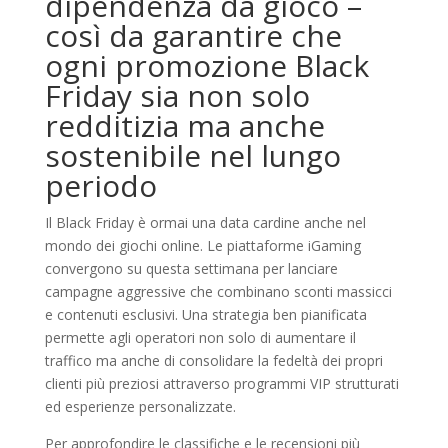
dipendenza da gioco –
così da garantire che
ogni promozione Black
Friday sia non solo
redditizia ma anche
sostenibile nel lungo
periodo
Il Black Friday è ormai una data cardine anche nel
mondo dei giochi online. Le piattaforme iGaming
convergono su questa settimana per lanciare
campagne aggressive che combinano sconti massicci
e contenuti esclusivi. Una strategia ben pianificata
permette agli operatori non solo di aumentare il
traffico ma anche di consolidare la fedeltà dei propri
clienti più preziosi attraverso programmi VIP strutturati
ed esperienze personalizzate.
Per approfondire le classifiche e le recensioni più