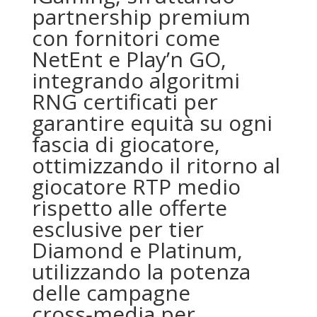
partnership premium
con fornitori come
NetEnt e Play’n GO,
integrando algoritmi
RNG certificati per
garantire equità su ogni
fascia di giocatore,
ottimizzando il ritorno al
giocatore RTP medio
rispetto alle offerte
esclusive per tier
Diamond e Platinum,
utilizzando la potenza
delle campagne
cross‑media per