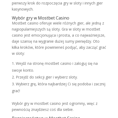
pierwszy krok do rozpoczęcia gry w sloty i innych gier
kasynowych.
Wybór gry w Mostbet Casino
Mostbet casino oferuje wiele różnych gier, ale jedną z
najpopularniejszych są sloty. Gra w sloty w mostbet
casino jest emocjonująca i prosta, a co najważniejsze,
daje szansę na wygranie dużej sumy pieniędzy. Oto
kilka kroków, które powinieneś podjąć, aby zacząć grać
w sloty:
Wejdź na stronę mostbet casino i zaloguj się na
swoje konto.
Przejdź do sekcji gier i wybierz sloty.
Wybierz grę, która najbardziej Ci się podoba i zacznij
grać!
Wybór gry w mostbet casino jest ogromny, więc z
pewnością znajdziesz coś dla siebie.