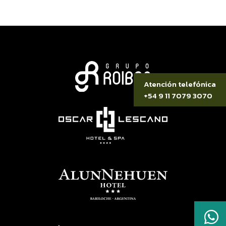
Atención telefónica
+54 9 11 7079 3070
