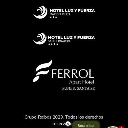
Grupo Roibas 2023. Todos los derechos
reservados.
×
Best price