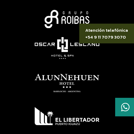
Atención telefónica
+54 9 11 7079 3070
