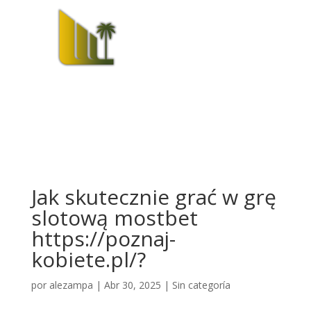
Jak skutecznie grać w grę
slotową mostbet
https://poznaj-
kobiete.pl/?
por
alezampa
|
Abr 30, 2025
|
Sin categoría