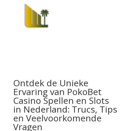
Ontdek de Unieke
Ervaring van PokoBet
Casino Spellen en Slots
in Nederland: Trucs, Tips
en Veelvoorkomende
Vragen