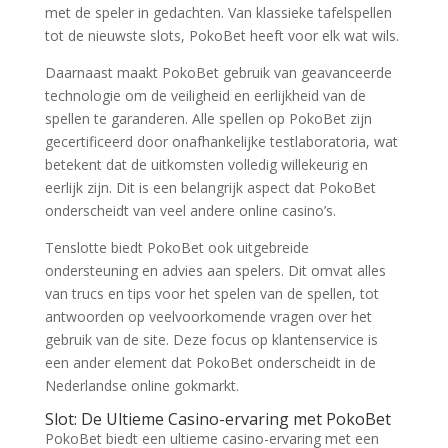
met de speler in gedachten. Van klassieke tafelspellen
tot de nieuwste slots, PokoBet heeft voor elk wat wils.
Daarnaast maakt PokoBet gebruik van geavanceerde
technologie om de veiligheid en eerlijkheid van de
spellen te garanderen. Alle spellen op PokoBet zijn
gecertificeerd door onafhankelijke testlaboratoria, wat
betekent dat de uitkomsten volledig willekeurig en
eerlijk zijn. Dit is een belangrijk aspect dat PokoBet
onderscheidt van veel andere online casino’s.
Tenslotte biedt PokoBet ook uitgebreide
ondersteuning en advies aan spelers. Dit omvat alles
van trucs en tips voor het spelen van de spellen, tot
antwoorden op veelvoorkomende vragen over het
gebruik van de site. Deze focus op klantenservice is
een ander element dat PokoBet onderscheidt in de
Nederlandse online gokmarkt.
Slot: De Ultieme Casino-ervaring met PokoBet
PokoBet biedt een ultieme casino-ervaring met een