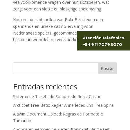
veelvoorkomende vragen over hun slotspellen, wat
zorgt voor een vlotte en plezierige spelervaring.
Kortom, de slotspellen van PokoBet bieden een
spannende en unieke casino-ervaring voor
Nederlandse spelers, gecombineerd met nuttige trucs,
Atención telefónica
tips en antwoorden op veelvoorkomende vragen.
+54 9 11 7079 3070
Buscar
Entradas recientes
Sistema de Tickets de Soporte de Realz Casino
Arcticbet Free Bets: Regler Annerledes Enn Free Spins
Alawin Document Upload: Regras de Formato e
Tamanho
Abonneren Vergoeding Kiezen Koninkrijk België Get