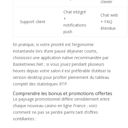
clavier
Chat intégré
Chat web
+
Support client
+ FAQ
notifications
étendue
push
En pratique, si votre priorité est l’ergonomie
instantanée lors d’une pause déjeuner courte,
choisissez une application native recommandée par
Basketnews.Net ; si vous jouez pendant plusieurs
heures depuis votre salon il est préférable d’utiliser la
version desktop pour profiter pleinement du tableau
complet des statistiques RTP.
Comprendre les bonus et promotions offertes
Le paysage promotionnel diffère sensiblement entre
chaque nouveau casino en ligne France ; voici
comment ne pas se perdre parmi tant d’offres
scintillantes :