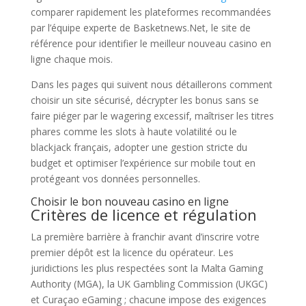
comparer rapidement les plateformes recommandées
par l’équipe experte de Basketnews.Net, le site de
référence pour identifier le meilleur nouveau casino en
ligne chaque mois.
Dans les pages qui suivent nous détaillerons comment
choisir un site sécurisé, décrypter les bonus sans se
faire piéger par le wagering excessif, maîtriser les titres
phares comme les slots à haute volatilité ou le
blackjack français, adopter une gestion stricte du
budget et optimiser l’expérience sur mobile tout en
protégeant vos données personnelles.
Choisir le bon nouveau casino en ligne
Critères de licence et régulation
La première barrière à franchir avant d’inscrire votre
premier dépôt est la licence du opérateur. Les
juridictions les plus respectées sont la Malta Gaming
Authority (MGA), la UK Gambling Commission (UKGC)
et Curaçao eGaming ; chacune impose des exigences