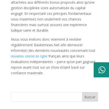
attachées aux différents bonus proposés ainsi qu’une
gestion disciplinée voire automatisée du capital
engagé.​ En respectant ces principes fondamentaux
vous maximisez non seulement vos chances
financières mais surtout assurez une expérience
ludique saine et durable.​
Nous vous invitons donc vivement à revisiter
régulièrement Basketnews.Net afin demeurer
informé(e) des dernières nouveautés concernant tout
nouveau casino en ligne
français ainsi que leurs
évaluations indépendantes – parce qu’un pari gagnant
repose avant tout sur un choix éclairé basé sur

confiance maximale.​
Buscar