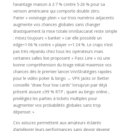
l’avantage maison à 2·7 % contre 5·26 % pour sa
version américaine qui comporte double zéro.
Parier « voisinage plein » sur trois numéros adjacents
augmente vos chances globales sans changer
drastiquement la mise totale.\n\nBaccarat reste simple
: misez toujours « banker » car elle possède un
edge≈1·06 % contre « player »≈1·24 %. Le craps n’est
pas très répandu chez tous les opérateurs mais
certaines salles live proposent « Pass Line » où une
bonne compréhension du tirage initial maximise vos
chances dès le premier lancer.\n\nStratégies rapides
pour le vidéo poker & bingo → VPK Jacks or Better
conseille “draw four low cards” lorsqu’un pair déjà
présent assure ≥99 % RTP ; quant au bingo online ,
privilégiez les parties à tickets multiples pour
augmenter vos probabilités globales sans trop
dépenser. »
Ces astuces permettent aux amateurs éclairés
d’améliorer leurs performances sans devoir devenir