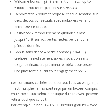
Welcome bonus – généralement un match up to
€1000 + 200 tours gratuits sur
Starburst
.
Dépo‑match – souvent proposé chaque semaine sur
deux dépôts consécutifs avec multipliers variant
entre x50% и x100%.
Cash‑back – remboursement quotidien allant
jusqu’à 15 % sur vos pertes nettes pendant une
période donnée.
Bonus sans dépôt – petite somme (€10–€20)
créditée immédiatement après inscription sans
exigence financière préliminaire ; idéal pour tester
une plateforme avant tout engagement réel.«
Les conditions cachées sont surtout liées au wagering :
il faut multiplier le montant reçu par un facteur compris
entre 20x et 40x selon la politique du site avant pouvoir
retirer quoi que ce soit.
Par exemple un bonus « €50 + 30 tours gratuits » avec