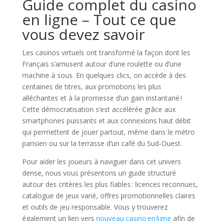
Guide complet du casino
en ligne – Tout ce que
vous devez savoir
Les casinos virtuels ont transformé la façon dont les
Français s’amusent autour d’une roulette ou d’une
machine à sous. En quelques clics, on accède à des
centaines de titres, aux promotions les plus
alléchantes et à la promesse d’un gain instantané !
Cette démocratisation s’est accélérée grâce aux
smartphones puissants et aux connexions haut débit
qui permettent de jouer partout, même dans le métro
parisien ou sur la terrasse d’un café du Sud‑Ouest.
Pour aider les joueurs à naviguer dans cet univers
dense, nous vous présentons un guide structuré
autour des critères les plus fiables : licences reconnues,
catalogue de jeux varié, offres promotionnelles claires
et outils de jeu responsable. Vous y trouverez
également un lien vers
nouveau casino en ligne
afin de