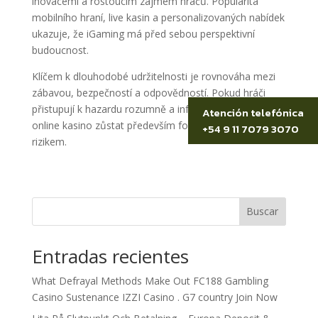
inovacemi a rostoucím zájmem hráčů. Popularita
mobilního hraní, live kasin a personalizovaných nabídek
ukazuje, že iGaming má před sebou perspektivní
budoucnost.
Klíčem k dlouhodobé udržitelnosti je rovnováha mezi
zábavou, bezpečností a odpovědností. Pokud hráči
přistupují k hazardu rozumně a informovaně, může
Atención telefónica
online kasino zůstat především formou zábavy – nikoli
+54 9 11 7079 3070
rizikem.
Buscar
Entradas recientes
What Defrayal Methods Make Out FC188 Gambling
Casino Sustenance IZZI Casino . G7 country Join Now