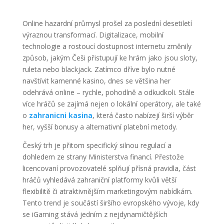
Online hazardní průmysl prošel za poslední desetiletí
výraznou transformací. Digitalizace, mobilní
technologie a rostoucí dostupnost internetu změnily
způsob, jakým Češi přistupují ke hrám jako jsou sloty,
ruleta nebo blackjack. Zatímco dříve bylo nutné
navštívit kamenné kasino, dnes se většina her
odehrává online – rychle, pohodlně a odkudkoli. Stále
více hráčů se zajímá nejen o lokální operátory, ale také
o
zahranicni kasina
, která často nabízejí širší výběr
her, vyšší bonusy a alternativní platební metody.
Český trh je přitom specifický silnou regulací a
dohledem ze strany Ministerstva financí. Přestože
licencovaní provozovatelé splňují přísná pravidla, část
hráčů vyhledává zahraniční platformy kvůli větší
flexibilitě či atraktivnějším marketingovým nabídkám.
Tento trend je součástí širšího evropského vývoje, kdy
se iGaming stává jedním z nejdynamičtějších