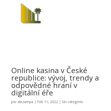
Online kasina v České
republice: vývoj, trendy a
odpovědné hraní v
digitální éře
por
alezampa
|
Feb 11, 2022
|
Sin categoría