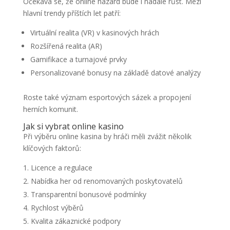
Očekává se, že online hazard bude i nadále růst. Mezi
hlavní trendy příštích let patří:
Virtuální realita (VR) v kasinových hrách
Rozšířená realita (AR)
Gamifikace a turnajové prvky
Personalizované bonusy na základě datové analýzy
Roste také význam esportových sázek a propojení
herních komunit.
Jak si vybrat online kasino
Při výběru online kasina by hráči měli zvážit několik
klíčových faktorů:
Licence a regulace
Nabídka her od renomovaných poskytovatelů
Transparentní bonusové podmínky
Rychlost výběrů
Kvalita zákaznické podpory