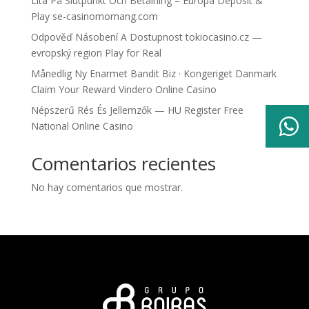
Lita På Slutpunkt Och Betalning – Europa Deposit &
Play se-casinomomang.com
Odpověď Násobení A Dostupnost tokiocasino.cz —
evropský region Play for Real
Månedlig Ny Enarmet Bandit Biz · Kongeriget Danmark
Claim Your Reward Vindero Online Casino
Népszerű Rés És Jellemzők — HU Register Free

National Online Casino
Comentarios recientes
No hay comentarios que mostrar.