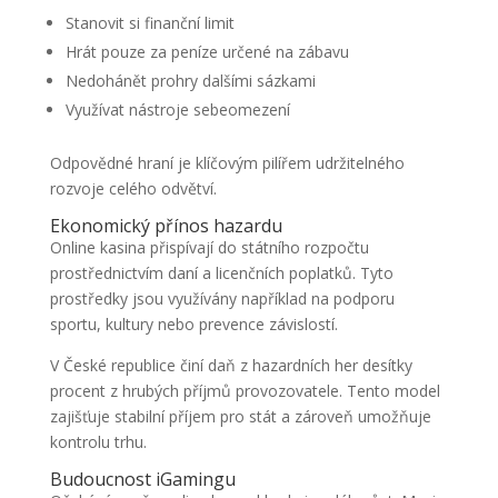
Stanovit si finanční limit
Hrát pouze za peníze určené na zábavu
Nedohánět prohry dalšími sázkami
Využívat nástroje sebeomezení
Odpovědné hraní je klíčovým pilířem udržitelného
rozvoje celého odvětví.
Ekonomický přínos hazardu
Online kasina přispívají do státního rozpočtu
prostřednictvím daní a licenčních poplatků. Tyto
prostředky jsou využívány například na podporu
sportu, kultury nebo prevence závislostí.
V České republice činí daň z hazardních her desítky
procent z hrubých příjmů provozovatele. Tento model
zajišťuje stabilní příjem pro stát a zároveň umožňuje
kontrolu trhu.
Budoucnost iGamingu