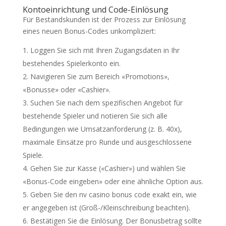
Kontoeinrichtung und Code-Einlösung
Für Bestandskunden ist der Prozess zur Einlösung
eines neuen Bonus-Codes unkompliziert:
Loggen Sie sich mit Ihren Zugangsdaten in Ihr
bestehendes Spielerkonto ein.
Navigieren Sie zum Bereich «Promotions»,
«Bonusse» oder «Cashier».
Suchen Sie nach dem spezifischen Angebot für
bestehende Spieler und notieren Sie sich alle
Bedingungen wie Umsatzanforderung (z. B. 40x),
maximale Einsätze pro Runde und ausgeschlossene
Spiele.
Gehen Sie zur Kasse («Cashier») und wählen Sie
«Bonus-Code eingeben» oder eine ähnliche Option aus.
Geben Sie den nv casino bonus code exakt ein, wie
er angegeben ist (Groß-/Kleinschreibung beachten).
Bestätigen Sie die Einlösung. Der Bonusbetrag sollte