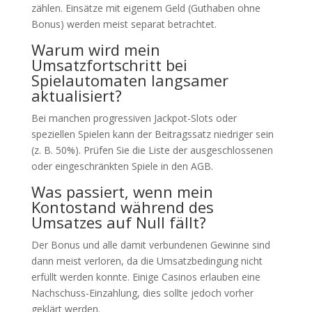
zählen. Einsätze mit eigenem Geld (Guthaben ohne
Bonus) werden meist separat betrachtet.
Warum wird mein
Umsatzfortschritt bei
Spielautomaten langsamer
aktualisiert?
Bei manchen progressiven Jackpot-Slots oder
speziellen Spielen kann der Beitragssatz niedriger sein
(z. B. 50%). Prüfen Sie die Liste der ausgeschlossenen
oder eingeschränkten Spiele in den AGB.
Was passiert, wenn mein
Kontostand während des
Umsatzes auf Null fällt?
Der Bonus und alle damit verbundenen Gewinne sind
dann meist verloren, da die Umsatzbedingung nicht
erfüllt werden konnte. Einige Casinos erlauben eine
Nachschuss-Einzahlung, dies sollte jedoch vorher
geklärt werden.