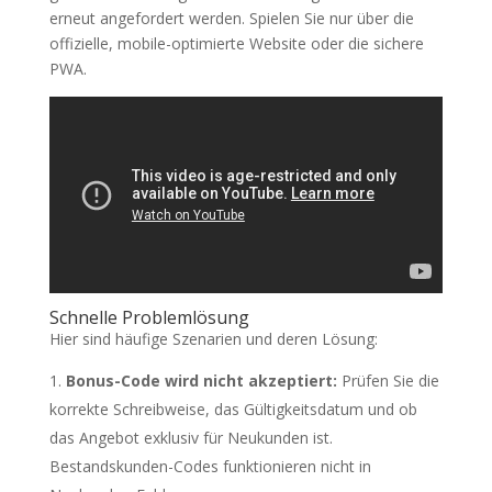
erneut angefordert werden. Spielen Sie nur über die
offizielle, mobile-optimierte Website oder die sichere
PWA.
Schnelle Problemlösung
Hier sind häufige Szenarien und deren Lösung:
Bonus-Code wird nicht akzeptiert:
Prüfen Sie die
korrekte Schreibweise, das Gültigkeitsdatum und ob
das Angebot exklusiv für Neukunden ist.
Bestandskunden-Codes funktionieren nicht in