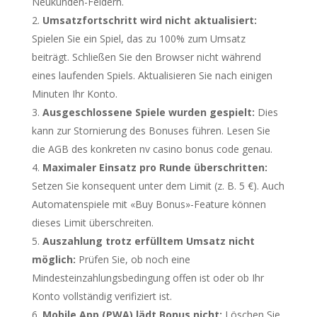
Neukunden-Feldern.
Umsatzfortschritt wird nicht aktualisiert:
Spielen Sie ein Spiel, das zu 100% zum Umsatz
beiträgt. Schließen Sie den Browser nicht während
eines laufenden Spiels. Aktualisieren Sie nach einigen
Minuten Ihr Konto.
Ausgeschlossene Spiele wurden gespielt:
Dies
kann zur Stornierung des Bonuses führen. Lesen Sie
die AGB des konkreten nv casino bonus code genau.
Maximaler Einsatz pro Runde überschritten:
Setzen Sie konsequent unter dem Limit (z. B. 5 €). Auch
Automatenspiele mit «Buy Bonus»-Feature können
dieses Limit überschreiten.
Auszahlung trotz erfülltem Umsatz nicht
möglich:
Prüfen Sie, ob noch eine
Mindesteinzahlungsbedingung offen ist oder ob Ihr
Konto vollständig verifiziert ist.
Mobile App (PWA) lädt Bonus nicht:
Löschen Sie