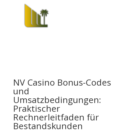
NV Casino Bonus-Codes
und
Umsatzbedingungen:
Praktischer
Rechnerleitfaden für
Bestandskunden