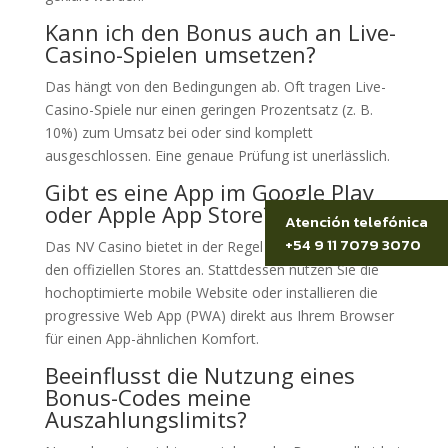
Kann ich den Bonus auch an Live-
Casino-Spielen umsetzen?
Das hängt von den Bedingungen ab. Oft tragen Live-
Casino-Spiele nur einen geringen Prozentsatz (z. B.
10%) zum Umsatz bei oder sind komplett
ausgeschlossen. Eine genaue Prüfung ist unerlässlich.
Gibt es eine App im Google Play
oder Apple App Store?
Atención telefónica
+54 9 11 7079 3070
Das NV Casino bietet in der Regel keine native App in
den offiziellen Stores an. Stattdessen nutzen Sie die
hochoptimierte mobile Website oder installieren die
progressive Web App (PWA) direkt aus Ihrem Browser
für einen App-ähnlichen Komfort.
Beeinflusst die Nutzung eines
Bonus-Codes meine
Auszahlungslimits?