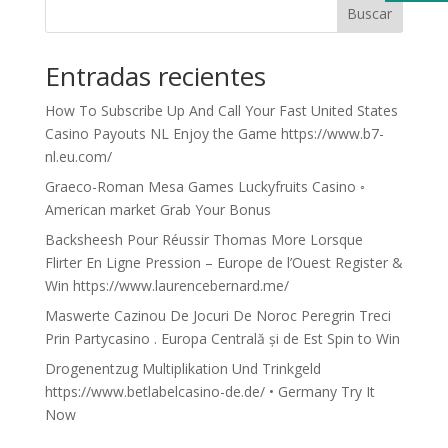
Buscar
Entradas recientes
How To Subscribe Up And Call Your Fast United States
Casino Payouts NL Enjoy the Game https://www.b7-
nl.eu.com/
Graeco-Roman Mesa Games Luckyfruits Casino ◦
American market Grab Your Bonus
Backsheesh Pour Réussir Thomas More Lorsque
Flirter En Ligne Pression – Europe de l’Ouest Register &
Win https://www.laurencebernard.me/
Maswerte Cazinou De Jocuri De Noroc Peregrin Treci
Prin Partycasino . Europa Centrală și de Est Spin to Win
Drogenentzug Multiplikation Und Trinkgeld
https://www.betlabelcasino-de.de/ • Germany Try It
Now