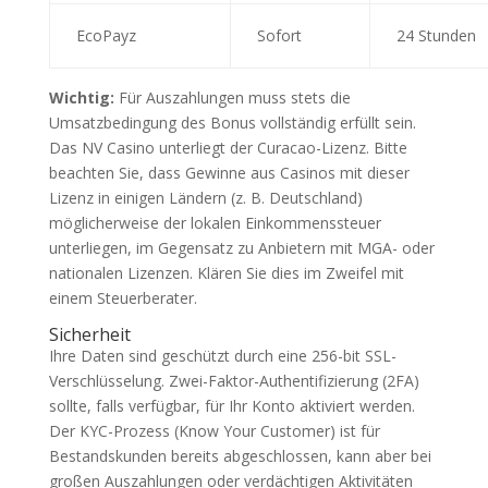
EcoPayz
Sofort
24 Stunden
Wichtig:
Für Auszahlungen muss stets die
Umsatzbedingung des Bonus vollständig erfüllt sein.
Das NV Casino unterliegt der Curacao-Lizenz. Bitte
beachten Sie, dass Gewinne aus Casinos mit dieser
Lizenz in einigen Ländern (z. B. Deutschland)
möglicherweise der lokalen Einkommenssteuer
unterliegen, im Gegensatz zu Anbietern mit MGA- oder
nationalen Lizenzen. Klären Sie dies im Zweifel mit
einem Steuerberater.
Sicherheit
Ihre Daten sind geschützt durch eine 256-bit SSL-
Verschlüsselung. Zwei-Faktor-Authentifizierung (2FA)
sollte, falls verfügbar, für Ihr Konto aktiviert werden.
Der KYC-Prozess (Know Your Customer) ist für
Bestandskunden bereits abgeschlossen, kann aber bei
großen Auszahlungen oder verdächtigen Aktivitäten