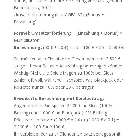
bonus, der 100% auf Ihre Einzahlung von 50 € gewährt.
Bonusbetrag: 50 €
Umsatzanforderung (laut AGB): 35x (Bonus +
Einzahlung)
Formel:
Umsatzanforderung = (Einzahlung + Bonus) ×
Multiplikator
Berechnung:
(50 € + 50 €) × 35 = 100 € × 35 = 3.500 €
Sie müssen also Einsätze im Gesamtwert von 3.500 €
tätigen, bevor Sie eine Auszahlung beantragen können.
Wichtig: Nicht alle Spiele tragen zu 100% bei. Slots
zählen oft voll, während Tischspiele wie Blackjack oder
Roulette nur zu 10% oder 20% beitragen.
Erweiterte Berechnung mit Spielbeitrag:
Angenommen, Sie spielen 2.000 € an Slots (100%
Beitrag) und 1.000 € an Blackjack (10% Beitrag).
Effektiver Umsatz = (2.000 € × 1.0) + (1.000 € × 0.1) =
2.000 € + 100 € = 2.100 €.
Ihr verbleibender zu erfüllender Umsatz beträgt somit