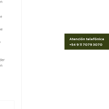
en
se
he
Atención telefónica
»
+54 9 11 7079 3070
der
en