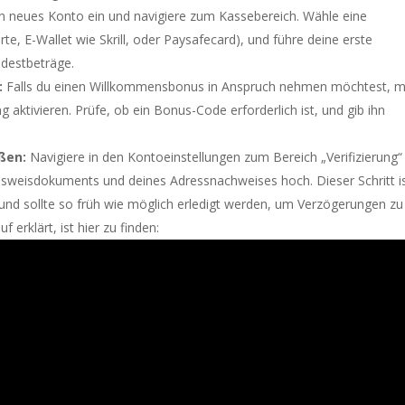
in neues Konto ein und navigiere zum Kassebereich. Wähle eine
rte, E-Wallet wie Skrill, oder Paysafecard), und führe deine erste
ndestbeträge.
:
Falls du einen Willkommensbonus in Anspruch nehmen möchtest, m
 aktivieren. Prüfe, ob ein Bonus-Code erforderlich ist, und gib ihn
eßen:
Navigiere in den Kontoeinstellungen zum Bereich „Verifizierung“
 Ausweisdokuments und deines Adressnachweises hoch. Dieser Schritt i
und sollte so früh wie möglich erledigt werden, um Verzögerungen zu
erklärt, ist hier zu finden: