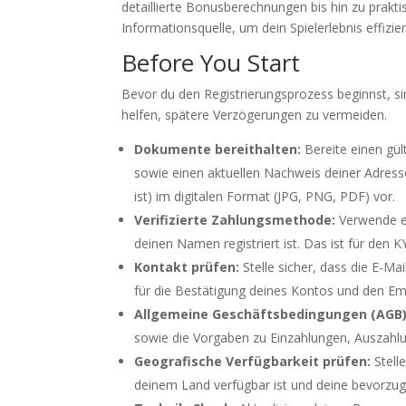
detaillierte Bonusberechnungen bis hin zu prakt
Informationsquelle, um dein Spielerlebnis effizie
Before You Start
Bevor du den Registrierungsprozess beginnst, si
helfen, spätere Verzögerungen zu vermeiden.
Dokumente bereithalten:
Bereite einen gül
sowie einen aktuellen Nachweis deiner Adresse
ist) im digitalen Format (JPG, PNG, PDF) vor.
Verifizierte Zahlungsmethode:
Verwende ei
deinen Namen registriert ist. Das ist für den
Kontakt prüfen:
Stelle sicher, dass die E-Ma
für die Bestätigung deines Kontos und den Em
Allgemeine Geschäftsbedingungen (AGB)
sowie die Vorgaben zu Einzahlungen, Auszahl
Geografische Verfügbarkeit prüfen:
Stell
deinem Land verfügbar ist und deine bevorzu