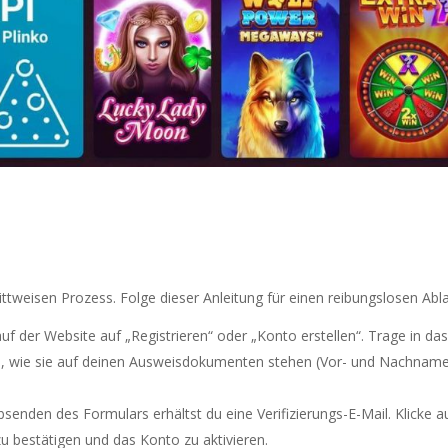
ittweisen Prozess. Folge dieser Anleitung für einen reibungslosen Abla
auf der Website auf „Registrieren“ oder „Konto erstellen“. Trage in da
n, wie sie auf deinen Ausweisdokumenten stehen (Vor- und Nachname
nden des Formulars erhältst du eine Verifizierungs-E-Mail. Klicke a
u bestätigen und das Konto zu aktivieren.