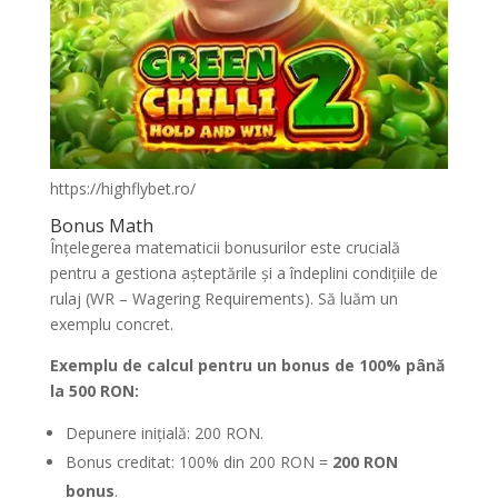
https://highflybet.ro/
Bonus Math
Înțelegerea matematicii bonusurilor este crucială
pentru a gestiona așteptările și a îndeplini condițiile de
rulaj (WR – Wagering Requirements). Să luăm un
exemplu concret.
Exemplu de calcul pentru un bonus de 100% până
la 500 RON:
Depunere inițială: 200 RON.
Bonus creditat: 100% din 200 RON =
200 RON
bonus
.