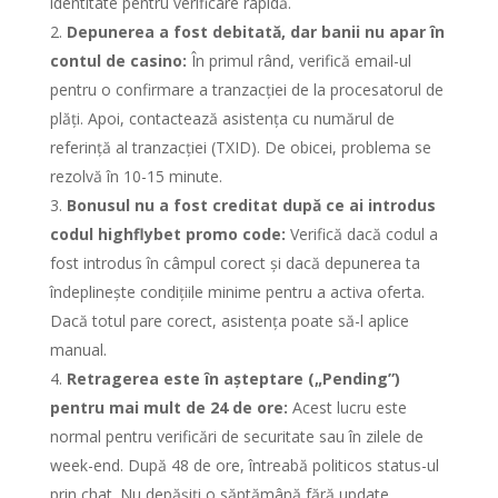
identitate pentru verificare rapidă.
Depunerea a fost debitată, dar banii nu apar în
contul de casino:
În primul rând, verifică email-ul
pentru o confirmare a tranzacției de la procesatorul de
plăți. Apoi, contactează asistența cu numărul de
referință al tranzacției (TXID). De obicei, problema se
rezolvă în 10-15 minute.
Bonusul nu a fost creditat după ce ai introdus
codul highflybet promo code:
Verifică dacă codul a
fost introdus în câmpul corect și dacă depunerea ta
îndeplinește condițiile minime pentru a activa oferta.
Dacă totul pare corect, asistența poate să-l aplice
manual.
Retragerea este în așteptare („Pending”)
pentru mai mult de 24 de ore:
Acest lucru este
normal pentru verificări de securitate sau în zilele de
week-end. După 48 de ore, întreabă politicos status-ul
prin chat. Nu depășiți o săptămână fără update.