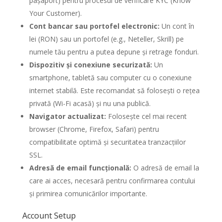
pașaport) pentru procesul de verificare KYC (Know
Your Customer).
Cont bancar sau portofel electronic:
Un cont în
lei (RON) sau un portofel (e.g., Neteller, Skrill) pe
numele tău pentru a putea depune și retrage fonduri.
Dispozitiv și conexiune securizată:
Un
smartphone, tabletă sau computer cu o conexiune
internet stabilă. Este recomandat să folosești o rețea
privată (Wi-Fi acasă) și nu una publică.
Navigator actualizat:
Folosește cel mai recent
browser (Chrome, Firefox, Safari) pentru
compatibilitate optimă și securitatea tranzacțiilor
SSL.
Adresă de email funcțională:
O adresă de email la
care ai acces, necesară pentru confirmarea contului
și primirea comunicărilor importante.
Account Setup