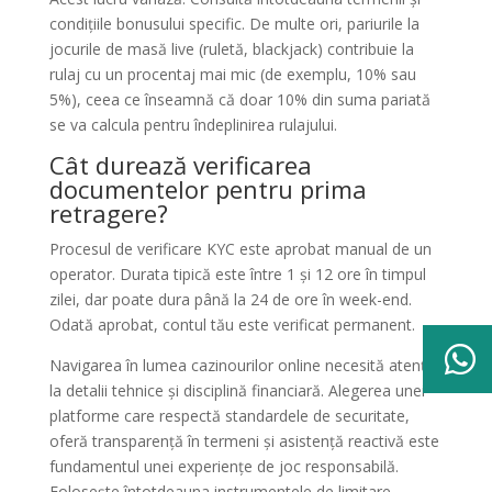
condițiile bonusului specific. De multe ori, pariurile la
jocurile de masă live (ruletă, blackjack) contribuie la
rulaj cu un procentaj mai mic (de exemplu, 10% sau
5%), ceea ce înseamnă că doar 10% din suma pariată
se va calcula pentru îndeplinirea rulajului.
Cât durează verificarea
documentelor pentru prima
retragere?
Procesul de verificare KYC este aprobat manual de un
operator. Durata tipică este între 1 și 12 ore în timpul
zilei, dar poate dura până la 24 de ore în week-end.
Odată aprobat, contul tău este verificat permanent.

Navigarea în lumea cazinourilor online necesită atenție
la detalii tehnice și disciplină financiară. Alegerea unei
platforme care respectă standardele de securitate,
oferă transparență în termeni și asistență reactivă este
fundamentul unei experiențe de joc responsabilă.
Folosește întotdeauna instrumentele de limitare