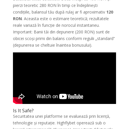
pierzi teoretic 280 RON în timp ce îndeplinești
condițiile, balansul tău după rulaj ar fi aproximativ
120
RON
. Aceasta este o estimare teoretică; rezultatele
reale variază în funcție de norocul instantaneu.
Important: Banii tăi din depunere (200 RON) sunt de
obicei scoși primi din balans conform regulii „standard”
(depunerea se cheltuie înaintea bonusului).
Is It Safe?
Securitatea unei platforme se evaluează prin licență,
tehnologie și reputație. Highflybet operează sub o