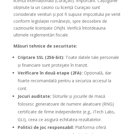
licență internațională (Curaçao). Important: Câștigurile
obținute la un casino cu licență Curaçao sunt
considerate venituri și pot fi supuse impozitului pe venit
conform legislației românești, spre deosebire de
cazinourile licențiate ONJN. Verifică întotdeauna
ultimele reglementări fiscale.
Măsuri tehnice de securitate:
Criptare SSL (256-bit):
Toate datele tale personale
și financiare sunt protejate în tranzit.
Verificare în două etape (2FA):
Opțională, dar
foarte recomandată pentru a securiza accesul la
cont.
Jocuri auditate:
Sloturile și jocurile de masă
folosesc generatoare de numere aleatoare (RNG)
certificate de firme independente (e.g., iTech Labs,
GLI), ceea ce asigură echitatea rezultatelor.
Politici de joc responsabil:
Platforma oferă