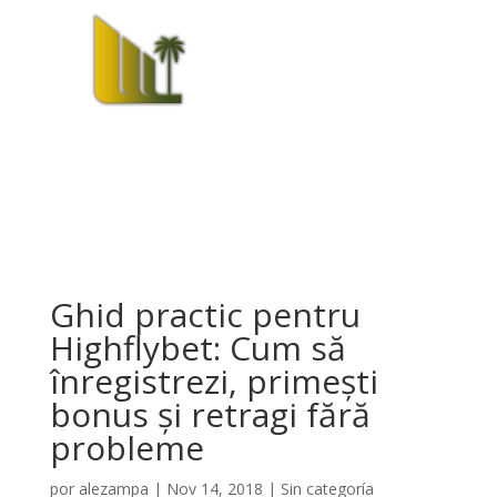
Ghid practic pentru
Highflybet: Cum să
înregistrezi, primești
bonus și retragi fără
probleme
por
alezampa
|
Nov 14, 2018
|
Sin categoría