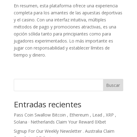
En resumen, esta plataforma ofrece una experiencia
completa para los amantes de las apuestas deportivas
y el casino. Con una interfaz intuitiva, múltiples
métodos de pago y promociones atractivas, es una
opción sólida tanto para principiantes como para
jugadores experimentados. Lo más importante es
jugar con responsabilidad y establecer límites de
tiempo y dinero.
Buscar
Entradas recientes
Pass Coin Swallow Bitcoin , Ethereum , Lead , XRP ,
Solana · Netherlands Claim Your Reward 0Xbet
Signup For Our Weekly Newsletter . Australia Claim