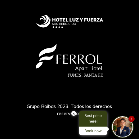
Grupo Roibas 2023. Todos los derechos
reservados.
×
Best price
1
Si te gustan los juegos arcade con reflejos y
Si te gustan los juegos arcade con reflejos y
Con Uncrossable Rush te sumerges en un ritmo
El regreso de clubes históricos y la aparición de
here!
decisiones al instante, Chicken Road puede
decisiones rápidas, Rabbit Road puede
frenético en el que puedes automatizar tus
proyectos jóvenes convierten la Copa Libertadores
Book now
engancharte desde el primer intento. Para conocer
engancharte desde el primer intento. Para conocer
apuestas, esquivar coches impredecibles y
en un escenario perfecto para analizar favoritos y