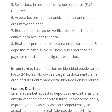
Selecciona la moneda con la que operarás (EUR,
USD, etc.).
Acepta los términos y condiciones, y confirma que
eres mayor de edad.
Recibirás un correo de verificación. Haz clic en el
enlace para activar tu cuenta.
Realiza el primer depósito para empezar a jugar. El
depósito mínimo suele ser bajo, y los métodos de
pago se muestran en la siguiente sección.
Importante:
La verificación de identidad puede tardar
hasta 24 horas. No olvides cargar tu documento en el
área de ‘Mi Cuenta’ para evitar bloqueos en los retiros.
Games & Offers
En marathonbet apuestas deportivas encontrarás una
amplia variedad de deportes: fútbol, baloncesto, tenis,
eSports y más. Las cuotas son competitivas y se
actualizan en tiempo real. Además del deporte, la