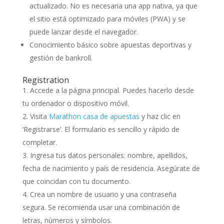
actualizado. No es necesaria una app nativa, ya que
el sitio está optimizado para móviles (PWA) y se
puede lanzar desde el navegador.
Conocimiento básico sobre apuestas deportivas y
gestión de bankroll.
Registration
Accede a la página principal. Puedes hacerlo desde
tu ordenador o dispositivo móvil.
Visita
Marathon casa de apuestas
y haz clic en
‘Registrarse’. El formulario es sencillo y rápido de
completar.
Ingresa tus datos personales: nombre, apellidos,
fecha de nacimiento y país de residencia. Asegúrate de
que coincidan con tu documento.
Crea un nombre de usuario y una contraseña
segura. Se recomienda usar una combinación de
letras, números y símbolos.