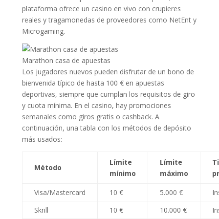
plataforma ofrece un casino en vivo con crupieres
reales y tragamonedas de proveedores como NetEnt y
Microgaming.
Marathon casa de apuestas
Los jugadores nuevos pueden disfrutar de un bono de
bienvenida típico de hasta 100 € en apuestas
deportivas, siempre que cumplan los requisitos de giro
y cuota mínima. En el casino, hay promociones
semanales como giros gratis o cashback. A
continuación, una tabla con los métodos de depósito
más usados:
Límite
Límite
T
Método
mínimo
máximo
p
Visa/Mastercard
10 €
5.000 €
In
Skrill
10 €
10.000 €
In